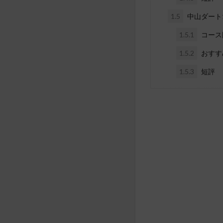
1.5
中山ダート1
1.5.1
コース
1.5.2
おすす
1.5.3
短評