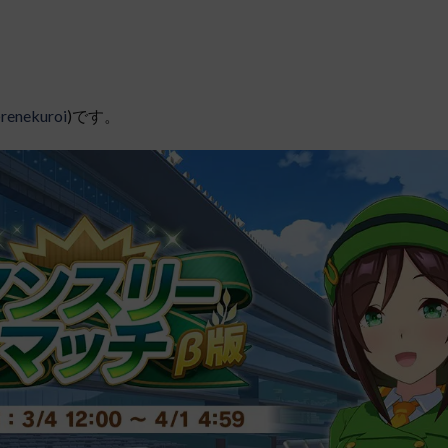
renekuroi
)です。