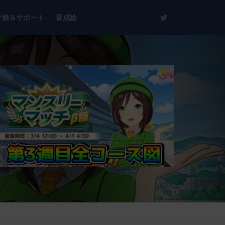
マ娘＆サポート
育成論