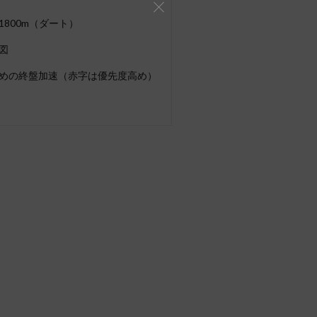
800m（ダート）
図
めの終盤加速（赤字は優先度高め）