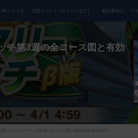
ン軒シナリオ
大型イベント（チャンミなど）
初心者向け
ウ
チャンピオンズミーティング
リーグオブヒーローズ
ッチ第3週の全コース図と有効
マ娘】マンスリーマッチ第3週の全コース図と有効終盤加速を解説！