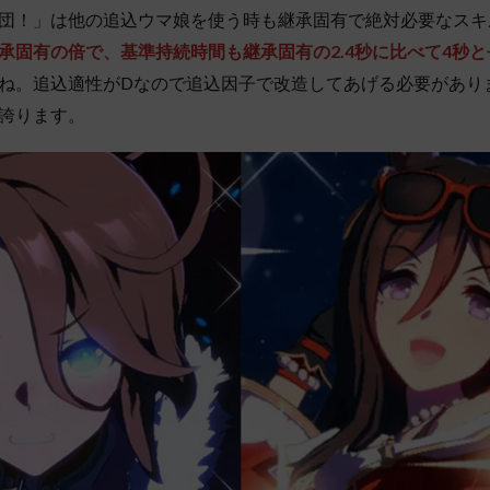
団！」は他の追込ウマ娘を使う時も継承固有で絶対必要なスキ
承固有の倍で、基準持続時間も継承固有の2.4秒に比べて4秒と
ね。追込適性がDなので追込因子で改造してあげる必要があり
誇ります。