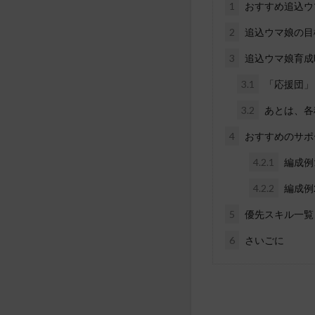
1
おすすめ追込ウ
2
追込ウマ娘の目
3
追込ウマ娘育成
3.1
「応援団」
3.2
あとは、各
4
おすすめのサポ
4.2.1
編成例
4.2.2
編成例
5
優先スキル一覧
6
さいごに