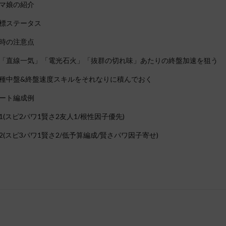
マ娘の紹介
標ステータス
時の注意点
「直線一気」「電光石火」「抜群の切れ味」あたりの終盤加速を狙う
種中盤&終盤速度スキルをそれなりに積んでおく
ート編成例
1(スピ2パワ1賢さ2友人1/根性因子優先)
2(スピ3パワ1賢さ2/低予算編成/賢さパワ因子寄せ)