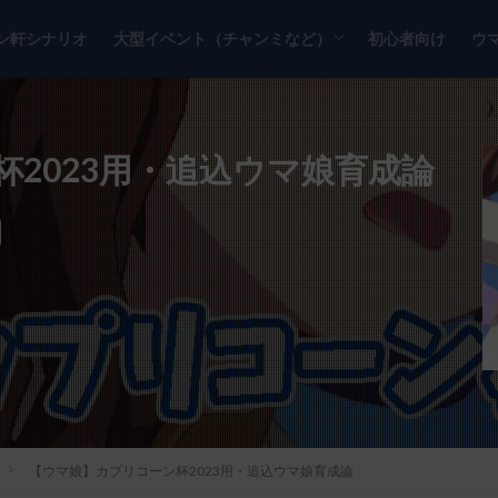
ン軒シナリオ
大型イベント（チャンミなど）
初心者向け
ウ
チャンピオンズミーティング
リーグオブヒーローズ
2023用・追込ウマ娘育成論
【ウマ娘】カプリコーン杯2023用・追込ウマ娘育成論