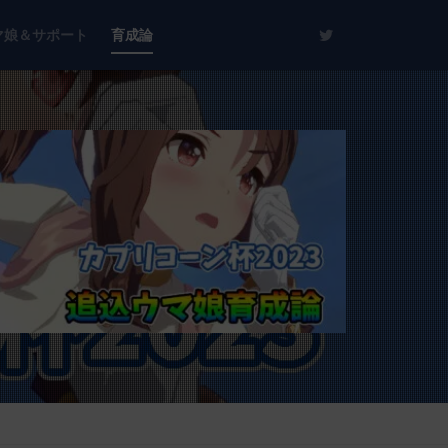
マ娘＆サポート
育成論