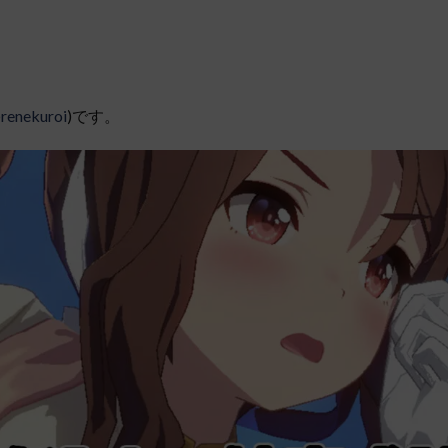
renekuroi
)です。