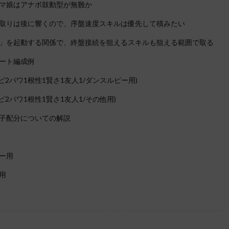
マ娘はアナボ鼓動型が無難か
取りは後に響くので、序盤速度スキルは優先して積みたい
」を起動する関係で、終盤接続を狙えるスキルも狙える範囲で取る
ート編成例
ピ2パワ1根性1賢さ1友人1/ダンスルビー用)
ピ2パワ1根性1賢さ1友人1/その他用)
子配分についての解説
ー用
用