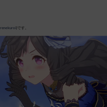
renekuroi
)です。