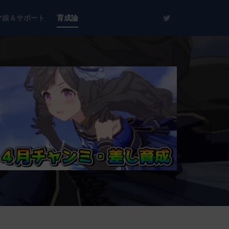
マ娘＆サポート
育成論