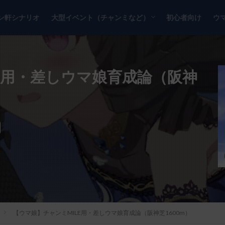
ン軒シナリオ
大型イベント（チャンミなど）
初心者向け
ウ
チャンピオンズミーティング
リーグオブヒーローズ
E用・差しウマ娘育成論（阪神
【ウマ娘】チャンミMILE用・差しウマ娘育成論（阪神芝1600m）