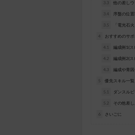
3.3
他の差しウ
3.4
序盤の位置
3.5
「電光石火
4
おすすめのサポ
4.1
編成例1(ス
4.2
編成例2(ス
4.3
編成や青因
5
優先スキル一覧
5.1
ダンスルビ
5.2
その他差し
6
さいごに