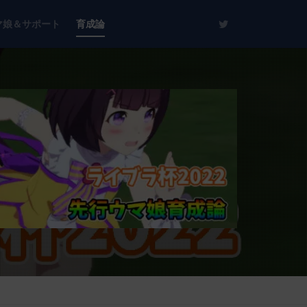
マ娘＆サポート
育成論