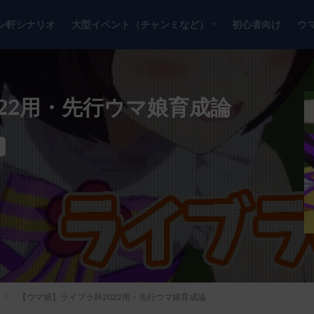
ン軒シナリオ
大型イベント（チャンミなど）
初心者向け
ウ
チャンピオンズミーティング
リーグオブヒーローズ
22用・先行ウマ娘育成論
【ウマ娘】ライブラ杯2022用・先行ウマ娘育成論