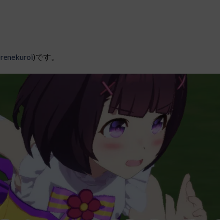
renekuroi
)です。