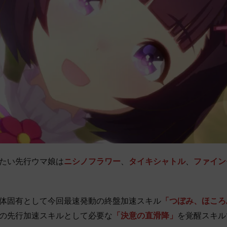
たい先行ウマ娘は
ニシノフラワー
、
タイキシャトル
、
ファイン
体固有として今回最速発動の終盤加速スキル
「つぼみ、ほころ
の先行加速スキルとして必要な
「決意の直滑降」
を覚醒スキル