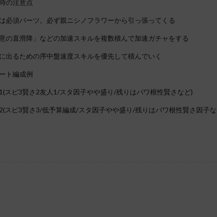
時の注意点
は必須パーツ。必ず親ニシノフラワーから引っ張ってくる
意の直滑降」などの加速スキルを複数積んで加速ガチャをする
に出るための序中盤速度スキルを優先して積んでいく
ート編成例
1(スピ3賢さ2友人1/スタ因子やや盛り/残りはパワ根性賢さなど)
2(スピ3賢さ3/低予算編成/スタ因子やや盛り/残りはパワ根性賢さ因子な