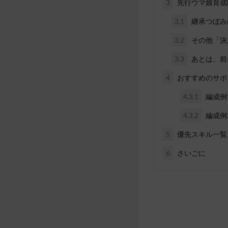
3
先行ウマ娘育成
3.1
継承つぼみ
3.2
その他「決
3.3
あとは、前
4
おすすめのサポ
4.3.1
編成例
4.3.2
編成例
5
優先スキル一覧
6
さいごに