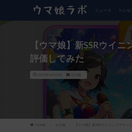
ニュース
トレセ
【ウマ娘】新SSRウイ
評価してみた
2021年4月25日
その他
HOME
その他
【ウマ娘】新SSRウイニングチケッ