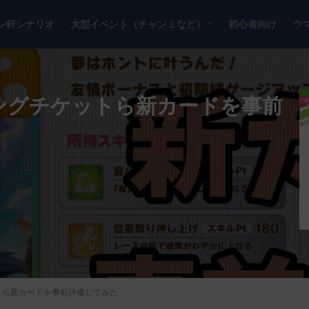
ン軒シナリオ
大型イベント（チャンミなど）
初心者向け
ウ
チャンピオンズミーティング
リーグオブヒーローズ
ニングチケットら新カードを事前
トら新カードを事前評価してみた