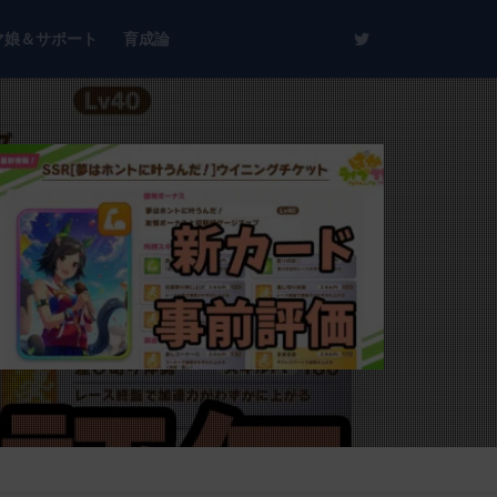
マ娘＆サポート
育成論