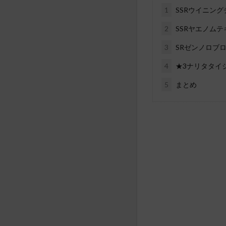
1
SSRウイニング
2
SSRヤエノムテ
3
SRゼンノロブ
4
★3ナリタタイ
5
まとめ