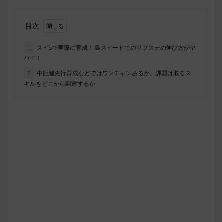
目次
1
スピ5で実際に育成！ 島スピードでのサブステの伸び方がヤ
バイ！
2
中距離先行育成などではワンチャンあるか。課題は取るス
キルをどこから調達するか