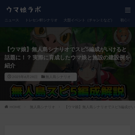
ニュース
トレセン軒シナリオ
大型イベント（チャンミなど）
初心者向
【ウマ娘】無人島シナリオでスピ5編成がいけると
話題に！？ 実際に育成したウマ娘と施設の建設例を
紹介
2025年6月28日
無人島シナリオ
HOME
無人島シナリオ
【ウマ娘】無人島シナリオでスピ5編成がい