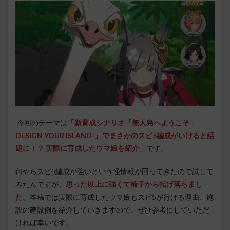
今回のテーマは
「新育成シナリオ『無人島へようこそ -
DESIGN YOUR ISLAND-』でまさかのスピ5編成がいけると話
題に！？ 実際に育成したウマ娘を紹介」
です。
何やらスピ5編成が強いという怪情報が回ってきたので試して
みたんですが、
思った以上に強くて椅子から転げ落ちまし
た
。本稿では実際に育成したウマ娘もスピ5が行ける理由、施
設の建設例を紹介していきますので、ぜひ参考にしていただ
ければ幸いです。