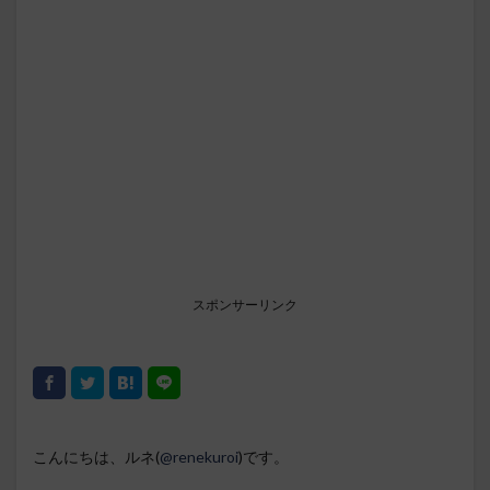
スポンサーリンク
こんにちは、ルネ(
@renekuroi
)です。