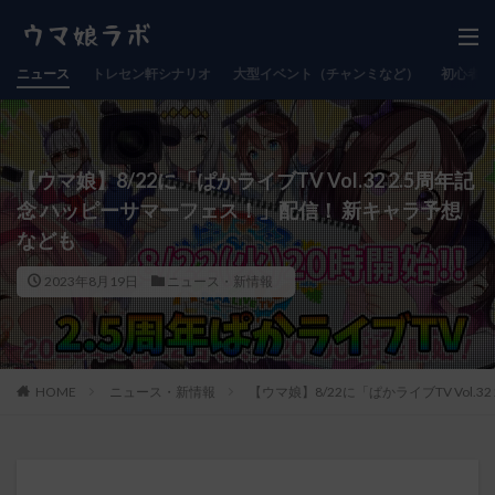
ニュース
トレセン軒シナリオ
大型イベント（チャンミなど）
初心者向
【ウマ娘】8/22に「ぱかライブTV Vol.32 2.5周年記
念 ハッピーサマーフェス！」配信！ 新キャラ予想
なども
2023年8月19日
ニュース・新情報
HOME
ニュース・新情報
【ウマ娘】8/22に「ぱかライブTV Vol