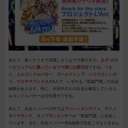
加えて、新シナリオで活躍しそうなウマ娘ですが、
まず↑のキ
ービジュアルに載っているウマ娘には要注目
ですね。つま
り、
エルコンドルパサー
、
ゴールドシップ
、
シリウスシンボ
リ
、
ナカヤマフェスタ
の4人で、いずれも『凱旋門賞』の出走
経験があります。特に、今回中の人の出走が確定しているエ
ルコンドルパサーは注目度大ですね。
加えて、出走メンバーの中では
マンハッタンカフェ
、
サトノ
ダイヤモンド
、
タップダンスシチー
が『凱旋門賞』に出走し
ています。また、出走メンバー外&故障で出走こそなりません