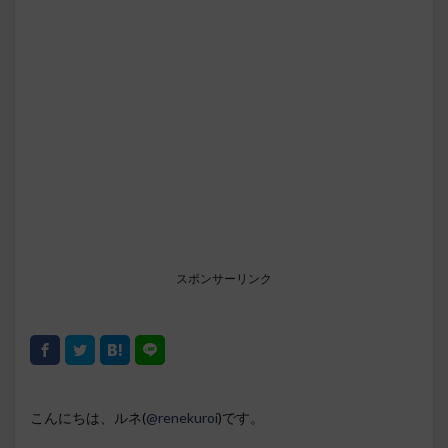
スポンサーリンク
こんにちは、ルネ(
@renekuroi
)です。