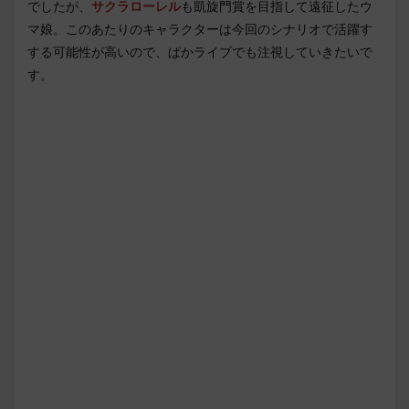
でしたが、
サクラローレル
も凱旋門賞を目指して遠征したウ
マ娘。このあたりのキャラクターは今回のシナリオで活躍す
する可能性が高いので、ぱかライブでも注視していきたいで
す。