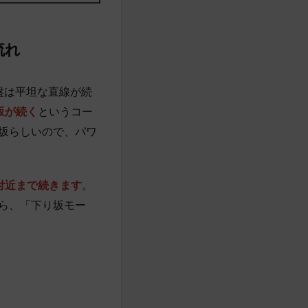
流れ
盤は平坦な直線が続
坂が続く
というコー
り坂らしいので、パワ
付近まで続きます
。
ら、「下り坂モー