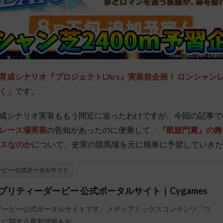
育成シナリオ『プロジェクトL’Arc』実装前企画！ ロンシャンレ
く」
です。
成シナリオ実装ももう間近に迫ったわけですが、今回の記事で
レース場実装
の告知があったのに便乗して、
『凱旋門賞』の舞
ースなのか
について、史実の競馬場を元に簡単に予習していきた
ービー 公式ポータルサイト
 プリティーダービー 公式ポータルサイト｜Cygames
ダービー公式ポータルサイトです。メディアミックスコンテンツ『ウ
』に関する最新情報をお…