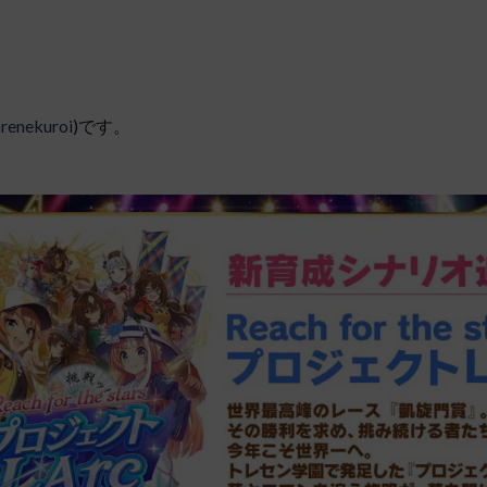
renekuroi
)です。