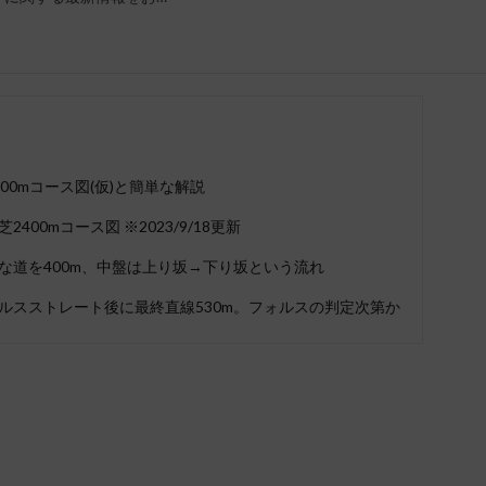
00mコース図(仮)と簡単な解説
400mコース図 ※2023/9/18更新
な道を400m、中盤は上り坂→下り坂という流れ
ルスストレート後に最終直線530m。フォルスの判定次第か