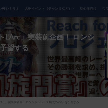
ン軒シナリオ
大型イベント（チャンミなど）
初心者向け
ウ
チャンピオンズミーティング
リーグオブヒーローズ
’Arc」実装前企画！ ロンシ
を予習する
Arc」実装前企画！ ロンシャンレース場 芝2400mを予習する