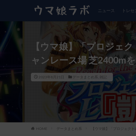
ニュース
トレセ
【ウマ娘】「プロジェクトL
ャンレース場 芝2400m
2023年8月21日
データまとめ系
,
雑記
HOME
データまとめ系
【ウマ娘】「プロジェクトL’