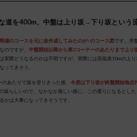
な道を400m、中盤は上り坂→下り坂という
馬場のコースを元に仮作成してみたのが↑のコース図
です。序
なのですが、
中盤開始以降から第3コーナーのあたりまで上り
は実際どうなるのかは不明ですが、実際には高低差10mの上
なってきそう。
ーのあたりで坂を登りきった後、
今度は下り坂が終盤開始地点
mの坂らしいので、なかなか激しい感じ。この通りになるとした
るかは大事になってきそうです。