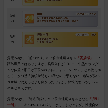
Lv3
覚醒
Lv4
覚醒
Lv5
覚醒Lv3は、「前のめり」の上位金速度スキル
「高揚感」
。中
距離専用ではありますが、発動条件が「レース中盤のランダ
ムな位置で順位が下位50%以内(チャンミ5～9位)」と比較的ゆ
るく、かつ基準持続時間も2.4秒なので悪くない。追込が強い
長距離で使えるとより良かったですが、比較的使いやすいス
キルと言えます。
覚醒Lv5は、「追込直線○」の上位金速度スキルとなる
「月影
一閃」
。スキルPtのコスパ的にはそこまでですが、性能自体