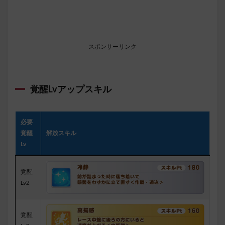
スポンサーリンク
覚醒Lvアップスキル
必要
覚醒
解放スキル
Lv
覚醒
Lv2
覚醒