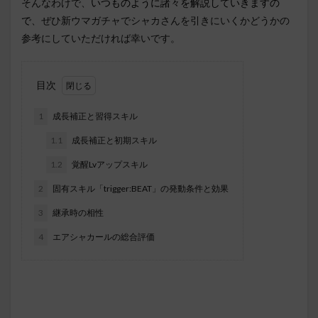
そんなわけで、
いつものように諸々を解説していきますの
で
、ぜひ新ウマガチャでシャカさんを引きにいくかどうかの
参考にしていただければ幸いです。
目次
1
成長補正と習得スキル
1.1
成長補正と初期スキル
1.2
覚醒Lvアップスキル
2
固有スキル「trigger:BEAT」の発動条件と効果
3
継承時の相性
4
エアシャカールの総合評価