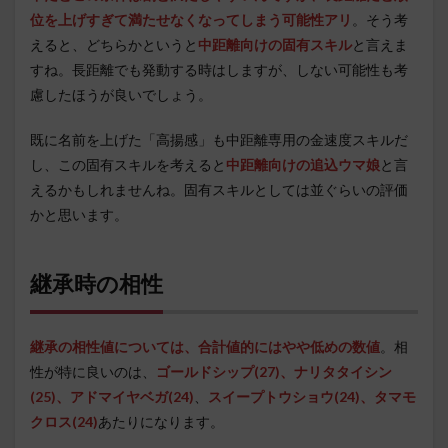
位を上げすぎて満たせなくなってしまう可能性アリ
。そう考
えると、どちらかというと
中距離向けの固有スキル
と言えま
すね。長距離でも発動する時はしますが、しない可能性も考
慮したほうが良いでしょう。
既に名前を上げた「高揚感」も中距離専用の金速度スキルだ
し、この固有スキルを考えると
中距離向けの追込ウマ娘
と言
えるかもしれませんね。固有スキルとしては並ぐらいの評価
かと思います。
継承時の相性
継承の相性値については、合計値的にはやや低めの数値
。相
性が特に良いのは、
ゴールドシップ(27)、
ナリタタイシン
(25)
、アドマイヤベガ(24)
、
スイープトウショウ(24)、タマモ
クロス(24)
あたりになります。