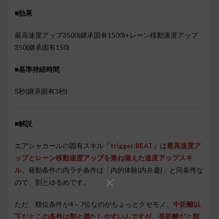
■効果
最高速度アップ3500(継承固有1500)+レーン移動速度アップ
350(継承固有150)
■基準持続時間
5秒(継承固有3秒)
■
解説
エアシャカールの固有スキル
「trigger:BEAT」
は
最高速度ア
ップとレーン移動速度アップを兼ね備えた速度アップスキ
ル
。発動条件の内ラチ条件は「内的体験(内弁慶)」と同条件な
ので、割とゆるめです。
ただ、順位条件が4～7位なのがちょっとクセモノ。
中距離以
下だとこの条件は割と満たしやすいんですが、長距離だと順