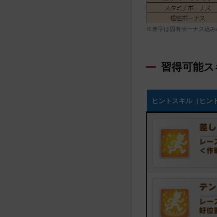
※赤字は固有ボーナス込み
習得可能ス
ヒントスキル（ヒン