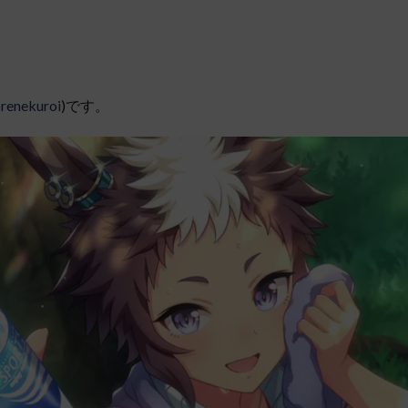
renekuroi
)です。