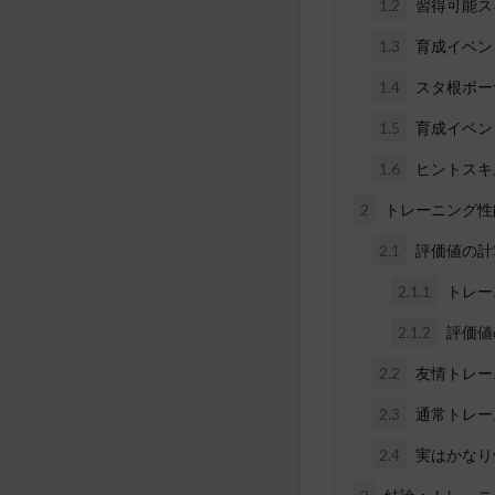
1.2
習得可能ス
1.3
育成イベン
1.4
スタ根ボー
1.5
育成イベン
1.6
ヒントスキ
2
トレーニング性
2.1
評価値の計
2.1.1
トレー
2.1.2
評価値
2.2
友情トレー
2.3
通常トレー
2.4
実はかなり