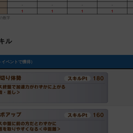
の数字
キル
トイベントで獲得）