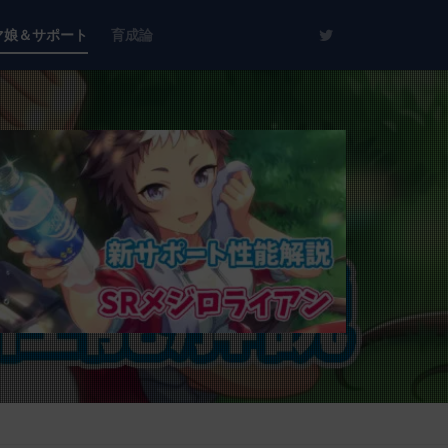
マ娘＆サポート
育成論