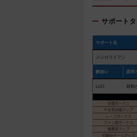
サポートタ
サポート名
メジロライアン
解放Lv
固有
Lv25
鼓動