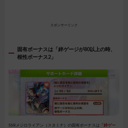
スポンサーリンク
固有ボーナスは「絆ゲージが80以上の時、
根性ボーナス2」
SSRメジロライアン（スタミナ）の固有ボーナスは
「絆ゲー