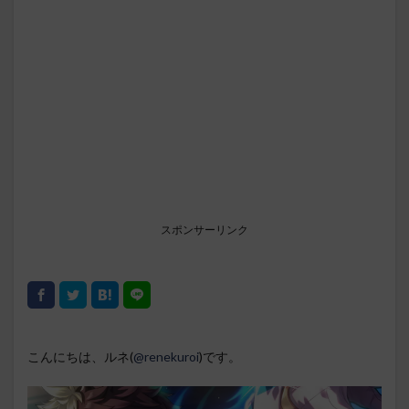
スポンサーリンク
こんにちは、ルネ(
@renekuroi
)です。