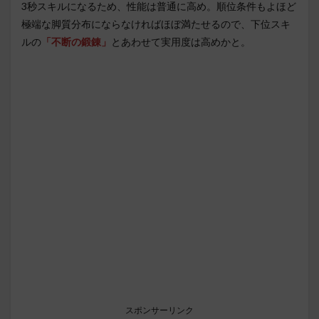
3秒スキルになるため、性能は普通に高め。順位条件もよほど
極端な脚質分布にならなければほぼ満たせるので、下位スキ
ルの
「不断の鍛錬」
とあわせて実用度は高めかと。
スポンサーリンク