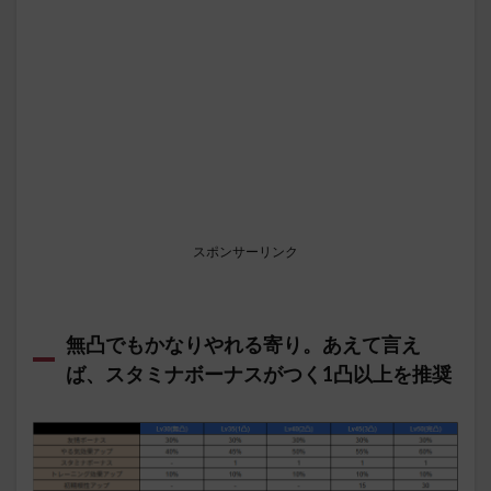
スポンサーリンク
無凸でもかなりやれる寄り。あえて言え
ば、スタミナボーナスがつく1凸以上を推奨