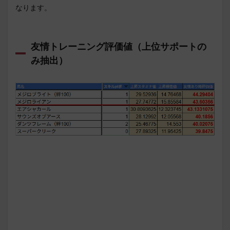
なります。
友情トレーニング評価値（上位サポートの
み抽出）