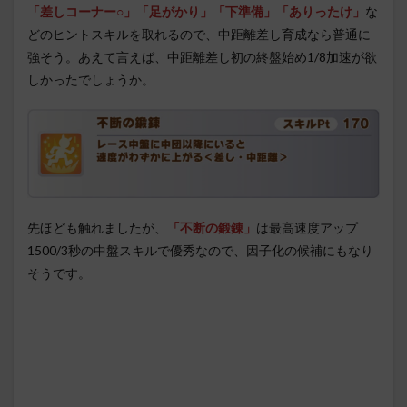
「差しコーナー○」「足がかり」「下準備」「ありったけ」
な
どのヒントスキルを取れるので、中距離差し育成なら普通に
強そう。あえて言えば、中距離差し初の終盤始め1/8加速が欲
しかったでしょうか。
先ほども触れましたが、
「不断の鍛錬」
は最高速度アップ
1500/3秒の中盤スキルで優秀なので、因子化の候補にもなり
そうです。