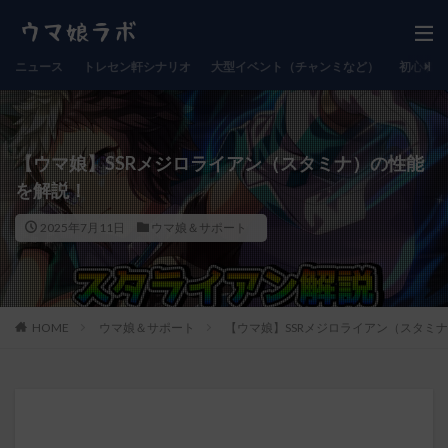
ニュース
トレセン軒シナリオ
大型イベント（チャンミなど）
初心者向
【ウマ娘】SSRメジロライアン（スタミナ）の性能
を解説！
2025年7月11日
ウマ娘＆サポート
HOME
ウマ娘＆サポート
【ウマ娘】SSRメジロライアン（スタミ