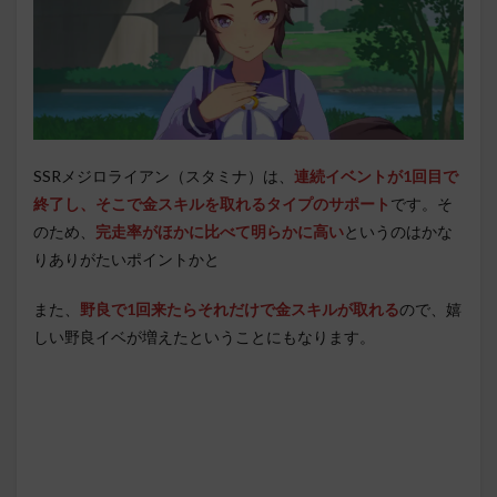
SSRメジロライアン（スタミナ）は、
連続イベントが1回目で
終了し、そこで金スキルを取れるタイプのサポート
です。そ
のため、
完走率がほかに比べて明らかに高い
というのはかな
りありがたいポイントかと
また、
野良で1回来たらそれだけで金スキルが取れる
ので、嬉
しい野良イベが増えたということにもなります。