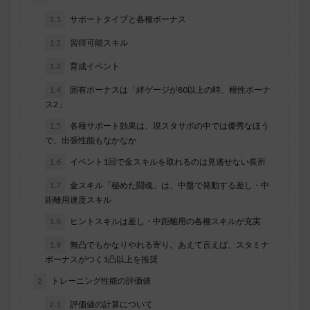
1.1
サポートタイプと各種ボーナス
1.2
習得可能スキル
1.3
育成イベント
1.4
固有ボーナスは「絆ゲージが80以上の時、根性ボーナ
ス2」
1.5
各種サポート効果は、現スタサポの中では優秀なほう
で、出張性能もなかなか
1.6
イベント1回で金スキルを取れるのは見逃せない長所
1.7
金スキル「秘めた闘魂」は、中盤で発動する差し・中
距離用速度スキル
1.8
ヒントスキルは差し・中距離用の各種スキルが充実
1.9
無凸でもかなりやれる寄り。あえて言えば、スタミナ
ボーナスがつく1凸以上を推奨
2
トレーニング性能の評価値
2.1
評価値の計算について