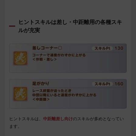
ヒントスキルは差し・中距離用の各種スキ
ルが充実
ヒントスキルは、
中距離差し向け
のスキルが多めとなってい
ます。