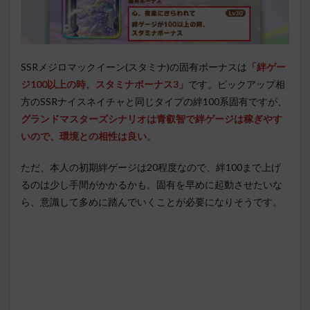
SSRメジロマックイーン(スタミナ)の固有ボーナスは
「絆ゲー
ジ100以上の時、スタミナボーナス3」
です。ピックアップ相
方のSSRナイスネイチャと同じタイプの絆100系固有ですが、
グランドマスターズシナリオは青叡智で絆ゲージは稼ぎやす
いので、環境との相性は良い
。
ただ、本人の初期絆ゲージは20程度なので、絆100まで上げ
るのは少し手間がかかるかも。固有を早めに起動させたいな
ら、意識して多めに踏んでいくことが必要になりそうです。