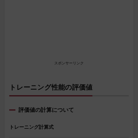
スポンサーリンク
トレーニング性能の評価値
評価値の計算について
トレーニング計算式