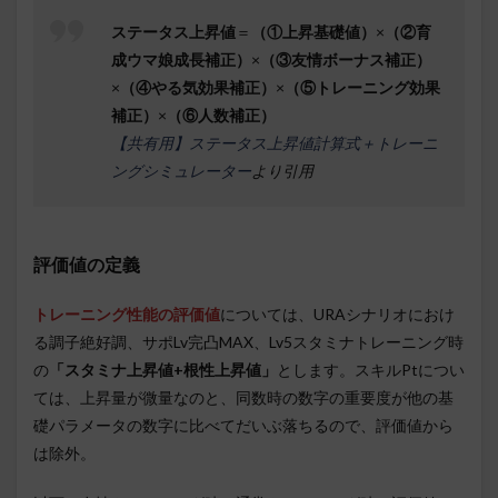
ステータス上昇値
＝
（①上昇基礎値）
×
（②育
成ウマ娘成長補正）
×
（③友情ボーナス補正）
×
（④やる気効果補正）
×
（⑤トレーニング効果
補正）
×
（⑥人数補正）
【共有用】ステータス上昇値計算式＋トレーニ
ングシミュレーター
より引用
評価値の定義
トレーニング性能の評価値
については、URAシナリオにおけ
る調子絶好調、サポLv完凸MAX、Lv5スタミナトレーニング時
の
「スタミナ上昇値+根性上昇値」
とします。スキルPtについ
ては、上昇量が微量なのと、同数時の数字の重要度が他の基
礎パラメータの数字に比べてだいぶ落ちるので、評価値から
は除外。