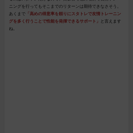
ニングを行ってもそこまでのリターンは期待できなさそう。
あくまで
「高めの得意率を頼りにスタトレで友情トレーニン
グを多く行うことで性能を発揮できるサポート」
と言えます
ね
。