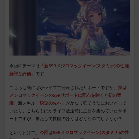
今回のテーマは
「新SSRメジロマックイーン(スタミナ)の性能
解説と評価」
です。
こちらも既にぱかライブで発表されたサポートですが、
実は
メジロマックイーンのSSRサポートは配布を除くと初の実
装
。新スキル
「脱兎の先へ」
がかなり強そうなにおいがして
いたり、こちらもぱかライブ放送時に注目を集めていたサポ
ートですが、果たして性能のほうはどうなのでしょうか？
というわけで、
今回はSSRメジロマックイーン(スタミナ)の性