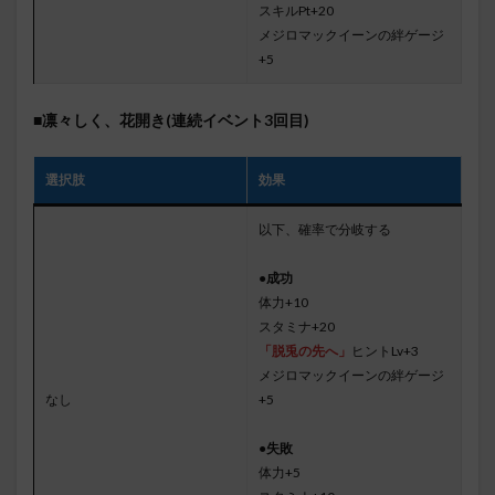
スキルPt+20
メジロマックイーンの絆ゲージ
+5
■凛々しく、花開き(連続イベント3回目)
選択肢
効果
以下、確率で分岐する
●成功
体力+10
スタミナ+20
「脱兎の先へ」
ヒントLv+3
メジロマックイーンの絆ゲージ
なし
+5
●失敗
体力+5