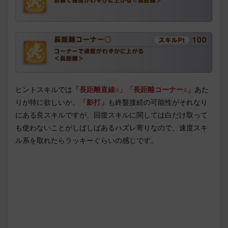
ヒントスキルでは
「長距離直線○」「長距離コーナー○」
あた
りが特に欲しいか。
「影打」
も終盤接続の可能性がそれなり
にある良スキルですが、回復スキルに関しては白だけ取って
も使わないことがしばしばあるハズレ寄りなので、速度スキ
ル系を取れたらラッキーぐらいの感じです。