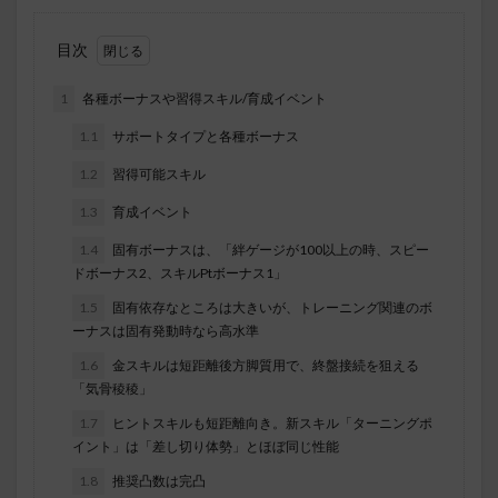
目次
1
各種ボーナスや習得スキル/育成イベント
1.1
サポートタイプと各種ボーナス
1.2
習得可能スキル
1.3
育成イベント
1.4
固有ボーナスは、「絆ゲージが100以上の時、スピー
ドボーナス2、スキルPtボーナス1」
1.5
固有依存なところは大きいが、トレーニング関連のボ
ーナスは固有発動時なら高水準
1.6
金スキルは短距離後方脚質用で、終盤接続を狙える
「気骨稜稜」
1.7
ヒントスキルも短距離向き。新スキル「ターニングポ
イント」は「差し切り体勢」とほぼ同じ性能
1.8
推奨凸数は完凸