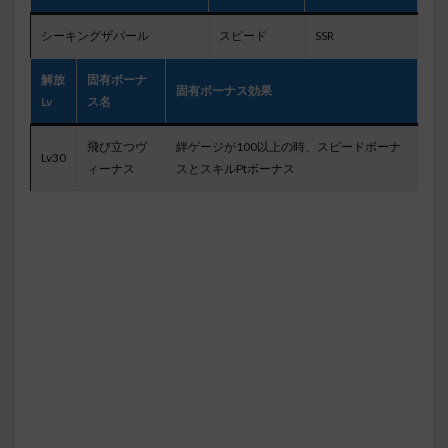
シーキングザパール
スピード
SSR
解放
固有ボーナ
固有ボーナス効果
Lv
ス名
飛び立つヴ
絆ゲージが100以上の時、スピードボーナ
Lv30
ィーナス
スとスキルPtボーナス