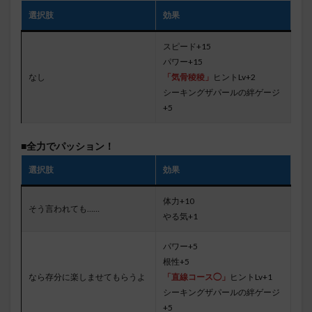
選択肢
効果
スピード+15
パワー+15
なし
「気骨稜稜」
ヒントLv+2
シーキングザパールの絆ゲージ
+5
■全力でパッション！
選択肢
効果
体力+10
そう言われても……
やる気+1
パワー+5
根性+5
なら存分に楽しませてもらうよ
「直線コース◯」
ヒントLv+1
シーキングザパールの絆ゲージ
+5