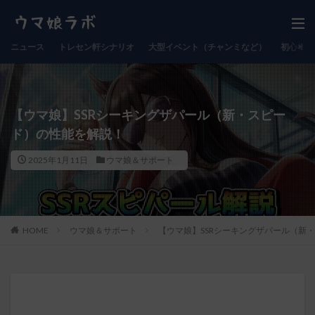
ニュース
トレセン軒シナリオ
大型イベント（チャンミなど）
初心者向
【ウマ娘】SSRシーキングザパール（新・スピー
ド）の性能を解説！
2025年1月11日
ウマ娘＆サポート
HOME
ウマ娘＆サポート
【ウマ娘】SSRシーキングザパール（新