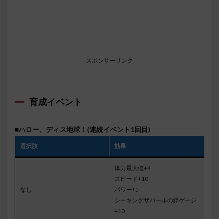
スポンサーリンク
育成イベント
■ハロー、ディス地球！(連続イベント1回目)
選択肢
効果
体力最大値+4
スピード+10
なし
パワー+5
シーキングザパールの絆ゲージ
+10