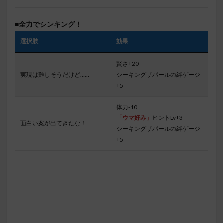
■全力でシンキング！
選択肢
効果
賢さ+20
実現は難しそうだけど……
シーキングザパールの絆ゲージ
+5
体力-10
「ウマ好み」
ヒントLv+3
面白い案が出てきたな！
シーキングザパールの絆ゲージ
+5