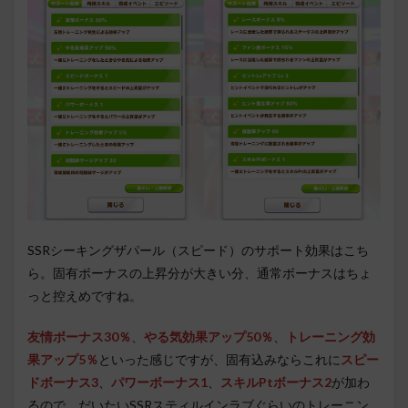
SSRシーキングザパール（スピード）のサポート効果はこち
ら。固有ボーナスの上昇分が大きい分、通常ボーナスはちょ
っと控えめですね。
友情ボーナス30％
、
やる気効果アップ50％
、
トレーニング効
果アップ5％
といった感じですが、固有込みならこれに
スピー
ドボーナス3
、
パワーボーナス1
、
スキルPtボーナス2
が加わ
るので、だいたいSSRスティルインラブぐらいのトレーニン