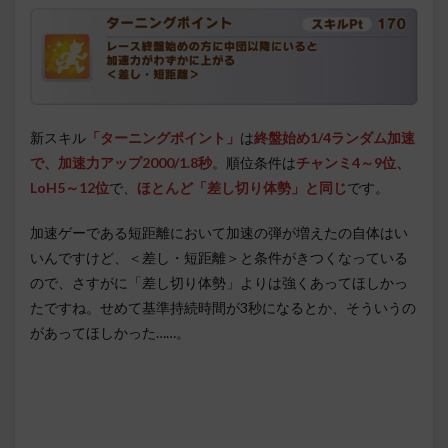
新スキル
「ターニングポイント」
は
終盤始め1/4ランダム加速
で、加速力アップ2000/1.8秒
。順位条件は
チャンミ4～9位、
LoH5～12位
で、
ほとんど「差し切り体勢」と同じ
です。
加速ゲーである短距離において加速の弾が増えたの自体はい
いんですけど、＜差し・短距離＞と条件がきつくなっている
ので、さすがに「差し切り体勢」よりは強くあってほしかっ
たですね。せめて基準持続時間が3秒になるとか、そういうの
があってほしかった……。