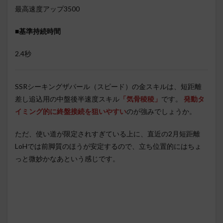
最高速度アップ3500
■基準持続時間
2.4秒
SSRシーキングザパール（スピード）の金スキルは、短距離
差し追込用の中盤後半速度スキル
「気骨稜稜」
です。
発動タ
イミング的に終盤接続を狙いやすい
のが強みでしょうか。
ただ、使い道が限定されすぎている上に、直近の2月短距離
LoHでは前脚質のほうが安定するので、立ち位置的にはちょ
っと微妙かなあという感じです。