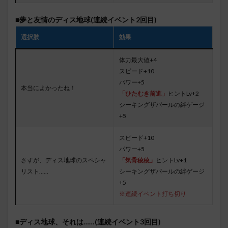
■夢と友情のディス地球(連続イベント2回目)
選択肢
効果
体力最大値+4
スピード+10
パワー+5
本当によかったね！
「ひたむき前進」
ヒントLv+2
シーキングザパールの絆ゲージ
+5
スピード+10
パワー+5
さすが、ディス地球のスペシャ
「気骨稜稜」
ヒントLv+1
リスト……
シーキングザパールの絆ゲージ
+5
※連続イベント打ち切り
■ディス地球、それは……(連続イベント3回目)