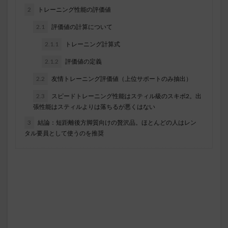
2
トレーニング性能の評価値
2.1
評価値の計算について
2.1.1
トレーニング計算式
2.1.2
評価値の定義
2.2
友情トレーニング評価値（上位サポートのみ抽出）
2.3
スピードトレーニング性能はスティル級のスキボ2。出
張性能はスティルよりは落ちるが悪くはない
3
結論：短距離後方脚質向けの贅沢品。ほとんどの人はレン
タル要員として使うのを推奨