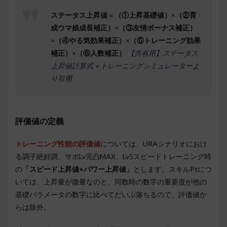
ステータス上昇値
＝
（①上昇基礎値）
×
（②育
成ウマ娘成長補正）
×
（③友情ボーナス補正）
×
（④やる気効果補正）
×
（⑤トレーニング効果
補正）
×
（⑥人数補正）
【共有用】ステータス
上昇値計算式＋トレーニングシミュレーター
よ
り引用
評価値の定義
トレーニング性能の評価値
については、URAシナリオにおけ
る調子絶好調、サポLv完凸MAX、Lv5スピードトレーニング時
の
「スピード上昇値+パワー上昇値」
とします。スキルPtにつ
いては、上昇量が微量なのと、同数時の数字の重要度が他の
基礎パラメータの数字に比べてだいぶ落ちるので、評価値か
らは除外。