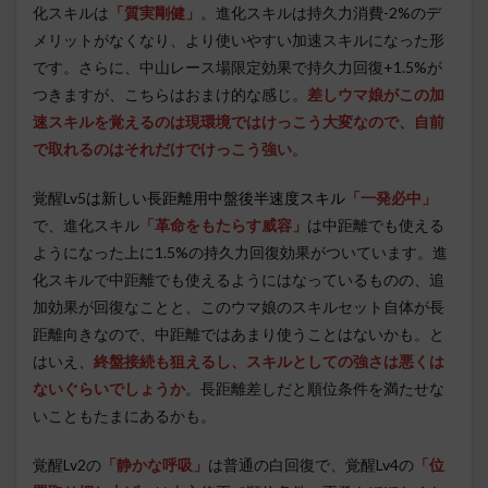
化スキルは
「質実剛健」
。進化スキルは持久力消費-2%のデ
メリットがなくなり、より使いやすい加速スキルになった形
です。さらに、中山レース場限定効果で持久力回復+1.5%が
つきますが、こちらはおまけ的な感じ。
差しウマ娘がこの加
速スキルを覚えるのは現環境ではけっこう大変なので、自前
で取れるのはそれだけでけっこう強い
。
覚醒Lv5
は新しい長距離用中盤後半速度スキル
「一発必中」
で、進化スキル
「
革命をもたらす威容
」
は中距離でも使える
ようになった上に1.5%の持久力回復効果がついています。進
化スキルで中距離でも使えるようにはなっているものの、追
加効果が回復なことと、このウマ娘のスキルセット自体が長
距離向きなので、中距離ではあまり使うことはないかも。と
はいえ、
終盤接続も狙えるし、スキルとしての強さは悪くは
ないぐらいでしょうか
。長距離差しだと順位条件を満たせな
いこともたまにあるかも。
覚醒Lv2の
「静かな呼吸」
は普通の白回復で、覚醒Lv4の
「位