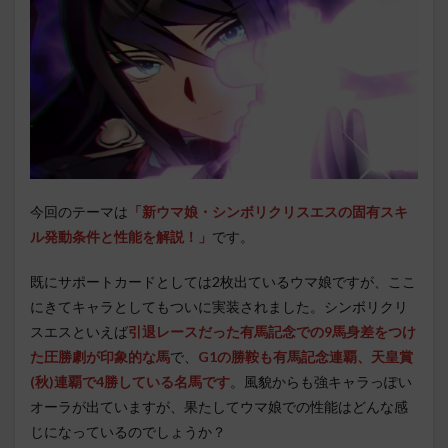
今回のテーマは
「新ウマ娘・シンボリクリスエスの固有スキ
ル発動条件と性能を解説！」
です。
既にサポートカードとしては2枚出ているウマ娘ですが、ここ
にきてキャラとしてもついに実装されました。シンボリクリ
スエスといえば
引退レースだった有馬記念での9馬身差をつけ
た圧勝劇が印象的な馬
で、
G1の勝鞍も有馬記念連覇、天皇賞
(秋)連覇で4勝している名馬です
。風貌からも強キャラっぽい
オーラが出ていますが、果たしてウマ娘での性能はどんな感
じになっているのでしょうか？