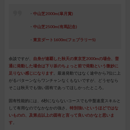
・
中山芝2000m(皐月賞)
・
中山芝2500m(有馬記念)
・
東京ダート1600m(フェブラリーS)
余談ですが、
自身が連覇した秋天の東京芝2000mの場合、普
通に発動した場合は下り坂のちょっと前で発動という微妙に
足りない感じになります
。最速発動ではなく途中から7位に上
がるパターンならワンチャンなくもないですが、どうせなら
そこは秋天でも強い固有であってほしかったところ。
固有性能的には、6秒にならないコースでも中盤速度スキルと
して有用なのでなかなかの強さ。
特別強いというほどではな
いものの、及第点以上の固有と言って良いのかなと思いま
す
。