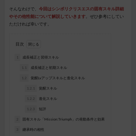
そんなわけで
、
今回は
シンボリクリスエス
の固有スキル詳細
やその他性能について解説していきます
。ぜひ参考にしてい
ただければ幸いです。
目次
1
成長補正と習得スキル
1.1
成長補正と初期スキル
1.2
覚醒Lvアップスキルと進化スキル
1.2.1
覚醒スキル
1.2.2
進化スキル
1.2.3
短評
2
固有スキル「Mission:Triumph」の発動条件と効果
3
継承時の相性