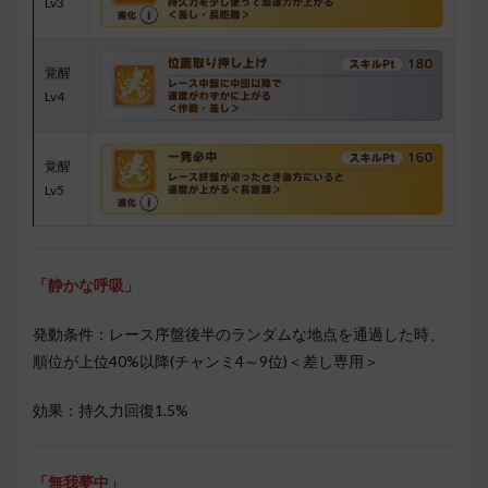
Lv3
覚醒
Lv4
覚醒
Lv5
「静かな呼吸」
発動条件：レース序盤後半のランダムな地点を通過した時、
順位が上位40%以降(チャンミ4～9位)＜差し専用＞
効果：持久力回復1.5%
「無我夢中」