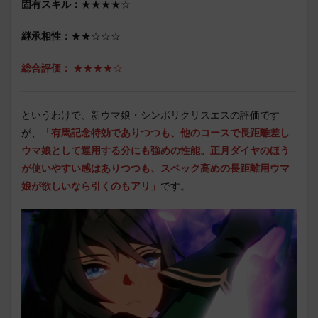
固有スキル：
★★★★☆
継承相性：
★★☆☆☆
総合評価：
★★★★☆
というわけで、新ウマ娘・シンボリクリスエスの評価です
が、
「
有馬記念特効でありつつも、他のコースで長距離差し
ウマ娘として運用する分にも強めの性能
。
正月ダイヤのほう
が使いやすい感はありつつも、
スペック高めの長距離用ウマ
娘が欲しいなら
引くのもアリ
」
です。