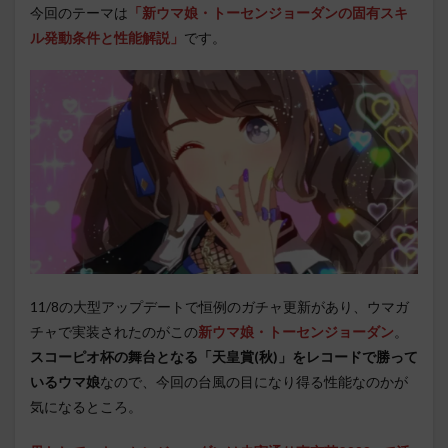
今回のテーマは
「新ウマ娘・トーセンジョーダンの固有スキ
ル発動条件と性能解説」
です。
11/8の大型アップデートで恒例のガチャ更新があり、ウマガ
チャで実装されたのがこの
新ウマ娘・トーセンジョーダン
。
スコーピオ杯の舞台となる「天皇賞(秋)」をレコードで勝って
いるウマ娘
なので、今回の台風の目になり得る性能なのかが
気になるところ。