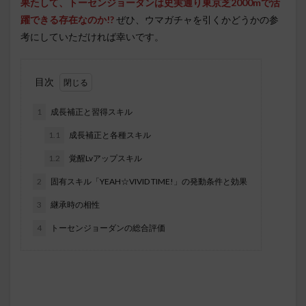
果たして、トーセンジョーダンは史実通り東京芝2000mで活
躍できる存在なのか!?
ぜひ、ウマガチャを引くかどうかの参
考にしていただければ幸いです。
目次
1
成長補正と習得スキル
1.1
成長補正と各種スキル
1.2
覚醒Lvアップスキル
2
固有スキル「YEAH☆VIVID TIME!」の発動条件と効果
3
継承時の相性
4
トーセンジョーダンの総合評価