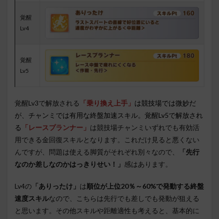
覚醒
Lv4
覚醒
Lv5
覚醒Lv3で解放される
「乗り換え上手」
は競技場では微妙だ
が、チャンミでは有用な終盤加速スキル。覚醒Lv5で解放され
る
「レースプランナー」
は競技場チャンミいずれでも有効活
用できる金回復スキルとなります。これだけ見ると悪くない
んですが、問題は使える脚質がそれぞれ別々なので、
「先行
なのか差しなのかはっきりせい！」
感はあります。
Lv4の
「ありったけ」
は
順位が上位20％～60%で発動する終盤
速度スキル
なので、こちらは先行でも差しでも発動が狙える
と思います。その他スキルや距離適性も考えると、基本的に