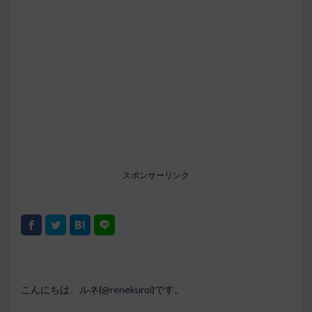
スポンサーリンク
こんにちは、ルネ(
@renekuroi
)です。