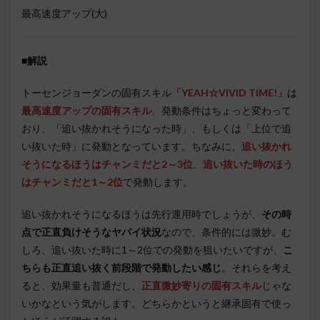
最高速度アップ(大)
■
解説
トーセンジョーダンの固有スキル
「YEAH☆VIVID TIME!」
は
最高速度アップの固有スキル
。発動条件はちょっと変わって
おり、「追い抜かれそうになった時」、もしくは「上位で追
い抜いた時」に発動となっています。ちなみに、
追い抜かれ
そうになるほうはチャンミだと2～3位
、
追い抜いた時のほう
はチャンミだと1～2位
で発動します。
追い抜かれそうになるほうは先行運用時でしょうが、
その時
点で正直負けそうなヤバイ状況
なので、条件的には微妙。む
しろ、追い抜いた時に1～2位での発動を狙いたいですが、
こ
ちらも正直追い抜く前段階で発動したい感じ
。それらを考え
ると、効果量も普通だし、
正直微妙寄りの固有スキル
じゃな
いかなという気がします。どちらかというと継承固有で使っ