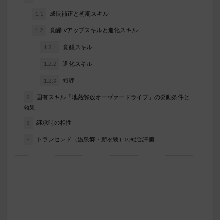
1.1
成長補正と初期スキル
1.2
覚醒Lvアップスキルと進化スキル
1.2.1
覚醒スキル
1.2.2
進化スキル
1.2.3
短評
2
固有スキル「地熱解放オーヴァードライブ」の発動条件と
効果
3
継承時の相性
4
トランセンド（温泉郷・新衣装）の総合評価