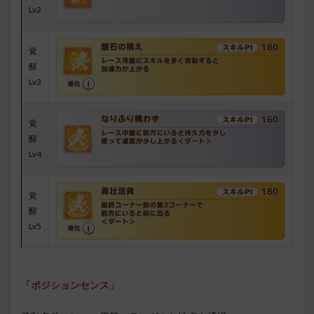
Lv2
覚
醒
Lv3
覚
醒
Lv4
覚
醒
Lv5
「ポジションセンス」