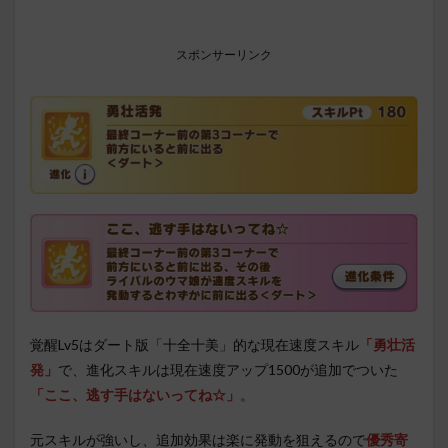
スポンサーリンク
覚醒Lv5はダート版「十全十美」的な現在速度スキル
「勇壮活
発」
で、進化スキルは現在速度アップ1500が追加でついた
「ここ、逃す手はないってね☆」
。
元スキルが強いし、追加効果は楽に発動を狙えるので
優秀寄