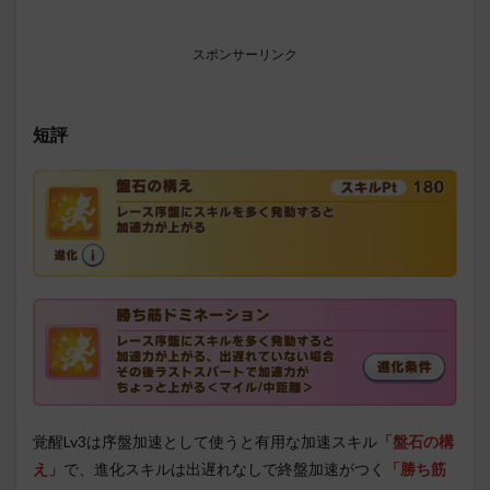
スポンサーリンク
短評
覚醒Lv3は序盤加速として使うと有用な加速スキル
「盤石の構
え」
で、進化スキルは出遅れなしで終盤加速がつく
「勝ち筋