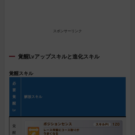
スポンサーリンク
覚醒Lvアップスキル
と進化スキル
覚醒スキル
必
要
覚
解放スキル
醒
Lv
覚
醒