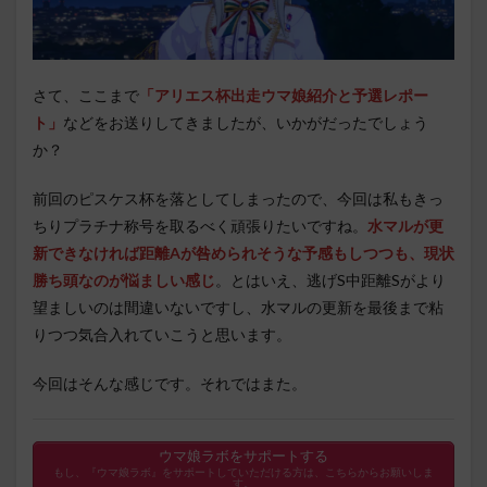
さて、ここまで
「アリエス杯出走ウマ娘紹介と予選レポー
ト」
などをお送りしてきましたが、いかがだったでしょう
か？
前回のピスケス杯を落としてしまったので、今回は私もきっ
ちりプラチナ称号を取るべく頑張りたいですね。
水マルが更
新できなければ距離Aが咎められそうな予感もしつつも、現状
勝ち頭なのが悩ましい感じ
。とはいえ、逃げS中距離Sがより
望ましいのは間違いないですし、水マルの更新を最後まで粘
りつつ気合入れていこうと思います。
今回はそんな感じです。それではまた。
ウマ娘ラボをサポートする
もし、『ウマ娘ラボ』をサポートしていただける方は、こちらからお願いしま
す。