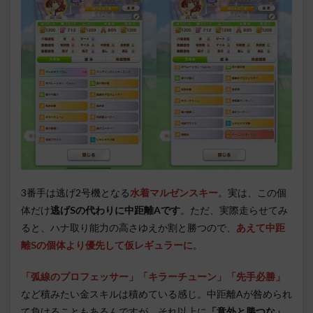
3番手は逃げ2号機となる
水着マルゼンスキー
。実は、この個
体だけ
逃げSの代わりに中距離Aです
。ただ、実際走らせてみ
ると、ハナ取り能力の高さゆえか割と勝つので、
あえて中距
離Sの個体より優先して仮レギュラーに
。
「弧線のプロフェッサー」「キラーチューン」「先手必勝」
など積みたい金スキルは積めている感じ。中距離Aが咎められ
て負けることもあるんですが、それ以上に
「意外と勝つな」