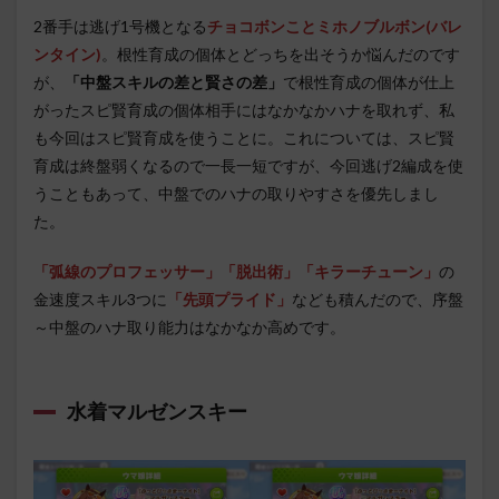
2番手は逃げ1号機となる
チョコボンことミホノブルボン(バレ
ンタイン)
。根性育成の個体とどっちを出そうか悩んだのです
が、
「中盤スキルの差と賢さの差」
で根性育成の個体が仕上
がったスピ賢育成の個体相手にはなかなかハナを取れず、私
も今回はスピ賢育成を使うことに。これについては、スピ賢
育成は終盤弱くなるので一長一短ですが、今回逃げ2編成を使
うこともあって、中盤でのハナの取りやすさを優先しまし
た。
「弧線のプロフェッサー」「脱出術」「キラーチューン」
の
金速度スキル3つに
「先頭プライド」
なども積んだので、序盤
～中盤のハナ取り能力はなかなか高めです。
水着マルゼンスキー