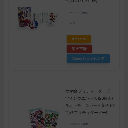
ーズBOX) [Blu-ray]
created by
Rinker
東宝
Amazon
楽天市場
Yahooショッピング
ウマ娘 プリティーダービー
ツインウエハース (20個入)
食玩・チョコレート菓子 (ウ
マ娘 プリティダービー)
created by
Rinker