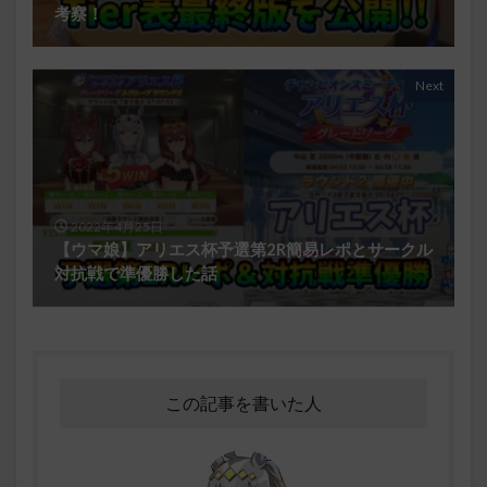
考察！
Next
2022年4月25日
【ウマ娘】アリエス杯予選第2R簡易レポとサークル
対抗戦で準優勝した話
この記事を書いた人