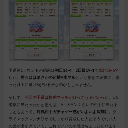
予選第1ラウンドの結果は
初日16-4
、
2日目19-1
で
合計35-5
で
した。
勝ち頭はまさかの距離A水マル
という驚きの結果に。思
った以上に逃げSがやる子なのかもしれません。
そして、
今回の予選は格差マッチがけっこうヤバかった
。UG
艦隊に当たったかと思えば、A～Sランぐらいの相手に当たる
こともあって、
対戦相手ガチャゲー感がいよいよ深刻に
。ク
ライマックスシナリオでしっかり育成した人とそうでない人
の差が出すぎていて、これでいいのか感はちょっとあります