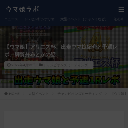
ニュース
トレセン軒シナリオ
大型イベント（チャンミなど）
初心者向
【ウマ娘】アリエス杯、出走ウマ娘紹介と予選レ
ポ、脚質分布とかの話
2022年4月23日
チャンピオンズミーティング
HOME
大型イベント
チャンピオンズミーティング
【ウマ娘】