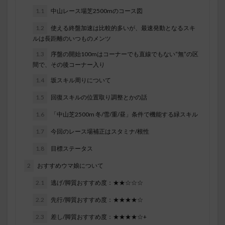
1.1
中山レース場芝2500mのコース図
1.2
使える終盤加速は比較的多いが、最速発動となるスキ
ルは長距離のいつものメンツ
1.3
序盤の開始100mはコーナーでも直線でもない“無”の区
間で、その後コーナー入り
1.4
坂スキル周りについて
1.5
回復スキルの位置取り調整とかの話
1.6
「中山芝2500m 冬/雪/重/昼」条件で機能する緑スキル
1.7
今回のレース場補正はスタミナ/根性
1.8
目標ステータス
2
おすすめウマ娘について
2.1
逃げ/脚質おすすめ度：★★☆☆☆
2.2
先行/脚質おすすめ度：★★★★☆
2.3
差し/脚質おすすめ度：★★★★☆+