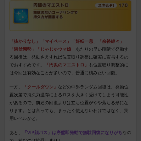
「抜かりなし」
「マイペース」
「好転一息」
「余裕綽々」
「潜伏態勢」
「じゃじゃウマ娘」
あたりの早い段階で発動す
る回復は、発動さえすれば位置取り調整に確実に寄与するの
でおすすめです。
「円弧のマエストロ」
も位置取り調整的に
は今回は有効なことが多いので、普通に積みたい回復。
一方、
「クールダウン」
などの中盤ランダム回復は、発動位
置次第で持久力温存によるロスを大きく受けてしまう可能性
があるので、前述の回復よりは立ち位置がやや落ちる形にな
ります。とは言っても、まったく使えないわけではなく、実
用レベルかと。
あと、
「VIP顔パス」は序盤即発動で無駄回復になりがち
なの
で、積むのは推奨しません。