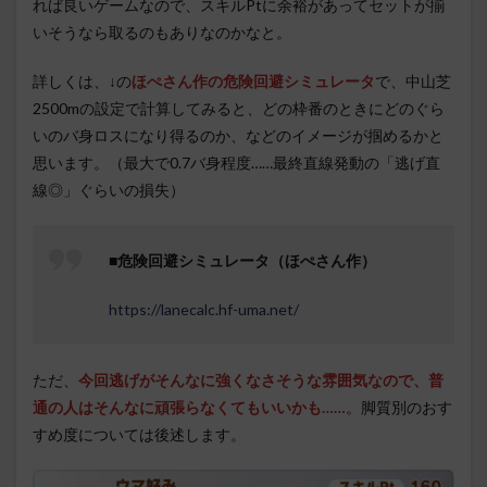
れば良いゲームなので、スキルPtに余裕があってセットが揃
いそうなら取るのもありなのかなと。
詳しくは、↓の
ほぺさん作の危険回避シミュレータ
で、中山芝
2500mの設定で計算してみると、どの枠番のときにどのぐら
いのバ身ロスになり得るのか、などのイメージが掴めるかと
思います。（最大で0.7バ身程度……最終直線発動の「逃げ直
線◎」ぐらいの損失）
■危険回避シミュレータ（ほぺさん作）
https://lanecalc.hf-uma.net/
ただ、
今回逃げがそんなに強くなさそうな雰囲気なので、普
通の人はそんなに頑張らなくてもいいかも……
。脚質別のおす
すめ度については後述します。