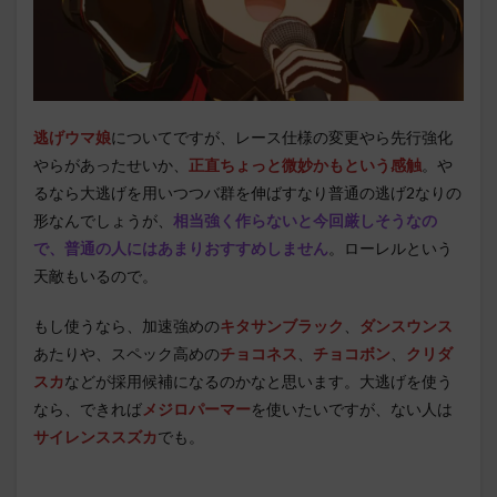
逃げウマ娘
についてですが、レース仕様の変更やら先行強化
やらがあったせいか、
正直ちょっと微妙かもという感触
。や
るなら大逃げを用いつつバ群を伸ばすなり普通の逃げ2なりの
形なんでしょうが、
相当強く作らないと今回厳しそうなの
で、普通の人にはあまりおすすめしません
。ローレルという
天敵もいるので。
もし使うなら、加速強めの
キタサンブラック
、
ダンスウンス
あたりや、スペック高めの
チョコネス
、
チョコボン
、
クリダ
スカ
などが採用候補になるのかなと思います。大逃げを使う
なら、できれば
メジロパーマー
を使いたいですが、ない人は
サイレンススズカ
でも。