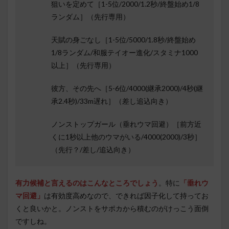
狙いを定めて［1-5位/2000/1.2秒/終盤始め1/8
ランダム］（先行専用）
天賦の身ごなし［1-5位/5000/1.8秒/終盤始め
1/8ランダム/和服テイオー進化/スタミナ1000
以上］（先行専用）
彼方、その先へ［5-6位/4000(継承2000)/4秒(継
承2.4秒)/33m遅れ］（差し追込向き）
ノンストップガール（垂れウマ回避）［前方近
くに1秒以上他のウマがいる/4000(2000)/3秒］
（先行？/差し/追込向き）
有力候補と言えるのはこんなところでしょう
。特に
「垂れウ
マ回避」
は有効度高めなので、できれば因子化して持ってお
くと良いかと。ノンストをサポカから積むのがけっこう面倒
ですしね。