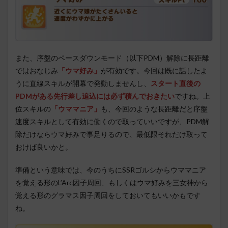
また、序盤のペースダウンモード（以下PDM）解除に長距離
ではおなじみ
「ウマ好み」
が有効です。今回は既に話したよ
うに直線スキルが開幕で発動しませんし、
スタート直後の
PDMがある先行差し追込には必ず積んでおきたい
ですね。上
位スキルの
「ウママニア」
も、今回のような長距離だと序盤
速度スキルとして有効に働くので取っていいですが、PDM解
除だけならウマ好みで事足りるので、最低限それだけ取って
おけば良いかと。
準備という意味では、今のうちにSSRゴルシからウママニア
を覚える形のL’Arc因子周回、もしくはウマ好みを三女神から
覚える形のグラマス因子周回をしておいてもいいかもです
ね。