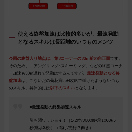
使える終盤加速は比較的多いが、最速発動
となるスキルは長距離のいつものメンツ
今回の終盤入り地点は、第3コーナーの33m前の向正面
です。
そのため、「アングリング×スキーミング」などの終盤コーナ
ー加速も33m遅れで発動はするんですが、
最速発動となる終
盤加速
は、こないだの菊花賞LoH攻略で挙げたようないつも
のスキル。具体的には
以下のスキル
となります。
■最速発動の終盤加速スキル
勝ち鬨ワッショイ！［1-2位/3000(継承1000)/5
秒(継承3秒)］（逃げ/先行？向き）