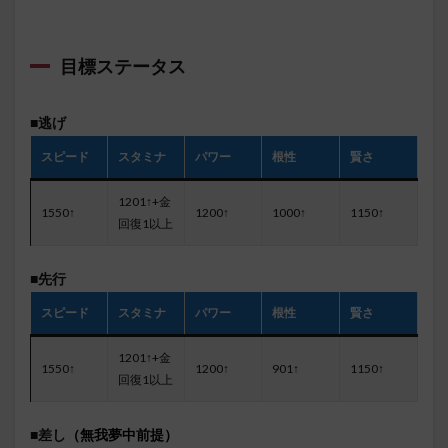
目標ステータス
■逃げ
スピード
スタミナ
パワー
根性
賢さ
1201↑+金
1550↑
1200↑
1000↑
1150↑
回復1以上
■先行
スピード
スタミナ
パワー
根性
賢さ
1201↑+金
1550↑
1200↑
901↑
1150↑
回復1以上
■差し
（無我夢中前提）