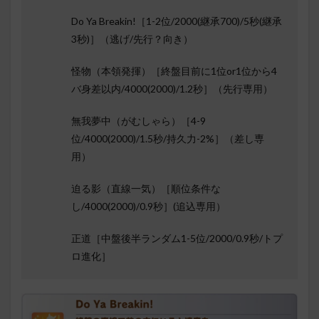
Do Ya Breakin!［1-2位/2000(継承700)/5秒(継承
3秒)］（逃げ/先行？向き）
怪物（本領発揮）［終盤目前に1位or1位から4
バ身差以内/4000(2000)/1.2秒］（先行専用）
無我夢中（がむしゃら）［4-9
位/4000(2000)/1.5秒/持久力-2%］（差し専
用）
迫る影（直線一気）［順位条件な
し/4000(2000)/0.9秒］(追込専用）
正道［中盤後半ランダム1-5位/2000/0.9秒/トプ
ロ進化］