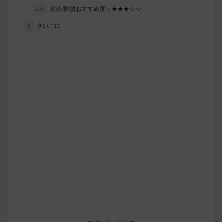
2.4
追込/脚質おすすめ度：★★★☆☆
3
さいごに