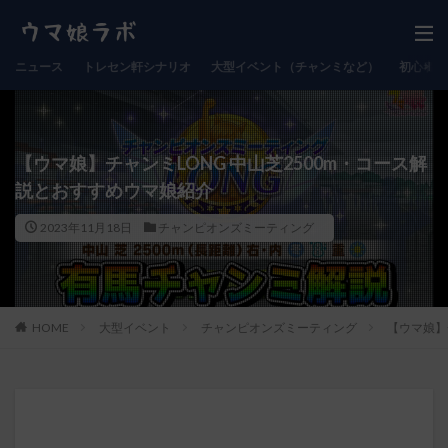
ニュース
トレセン軒シナリオ
大型イベント（チャンミなど）
初心者向
【ウマ娘】チャンミLONG 中山芝2500m・コース解
説とおすすめウマ娘紹介
2023年11月18日
チャンピオンズミーティング
HOME
大型イベント
チャンピオンズミーティング
【ウマ娘】