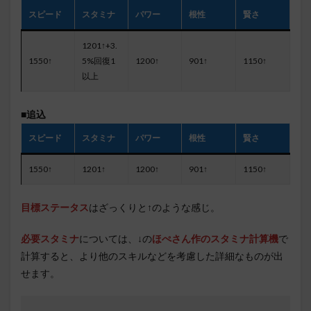
スピード
スタミナ
パワー
根性
賢さ
1201↑+3.
1550↑
5%回復1
1200↑
901↑
1150↑
以上
■追込
スピード
スタミナ
パワー
根性
賢さ
1550↑
1201↑
1200↑
901↑
1150↑
目標ステータス
はざっくりと↑のような感じ。
必要スタミナ
については、↓の
ほぺさん作のスタミナ計算機
で
計算すると、より他のスキルなどを考慮した詳細なものが出
せます。