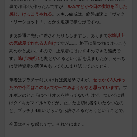
事で昨日3人作ったんですが、
ルムマとか今日の実戦を回した
感じ、けっこうやれる
。スキル編成は、終盤加速に「ヴィク
トリーショット！」とかを追加で積む形ですね。
まあ普通に先行に差されたりもしますし、あくまで
水準以上
の完成度で作れる人向け
ですが……。格下に勝つ力はけっこう
高めかと思いますので、上級者にはおすすめできる編成で
す。
逃げ2先行1
も割とやれるという話を見ましたが、そっち
は所持資産の関係もあってあんまり試していません。
筆者はプラチナ4にいければ満足勢ですが、
せっかく3人作っ
たので今回はこの3人でやってみようかなと思っています
。ブ
ルボンのところはヘリオスを持ってないだけで、ついでに逃
げタイキがマイルAですが、たまたま切れ者引いたやつなの
と、プラチナ4狙いぐらいなら許されるだろうということで。
今回はそんな感じです。それではまた。