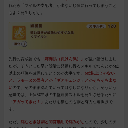
れたら「マイルの支配者」が出ない順位に行ってしまうこと
もよく発生しがち。
先行の育成論でも
「姉御肌（負けん気）」
が強い話はしまし
たが、そういった早い段階に発動し得るスキルでなんとか6位
以上の順位を確保していくのが大事です。
6位以上じゃない
と、ラモーヌの固有とか「ギアチェンジ」とかそもそも出な
い
ので、そのまま沈んでいって目なしになりがち。そういう
意味では、上位50%系の中盤速度スキルを発生させるために
「アガッてきた！」
あたりを積むのも割と有力な選択肢で
す。
ただ、
沈むときは割と問答無用で沈みがち
なので、少しの欠