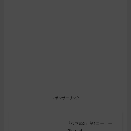
スポンサーリンク
『ウマ箱3』第1コーナー
[Blu-ray]