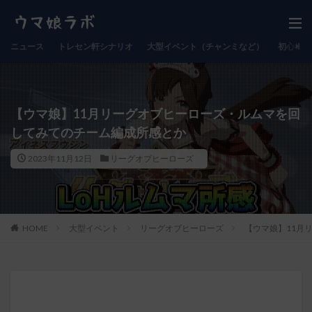
ニュース
トレセン軒シナリオ
大型イベント（チャンミなど）
初心者向
【ウマ娘】11月リーグオブヒーローズ・ルムマを回
してみてのチーム編成所感とか
2023年11月12日
リーグオブヒーローズ
HOME
大型イベント
リーグオブヒーローズ
【ウマ娘】11月