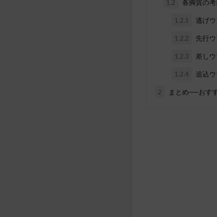
1.2
各脚質の考
1.2.1
逃げウ
1.2.2
先行ウ
1.2.3
差しウ
1.2.4
追込ウ
2
まとめ──おす