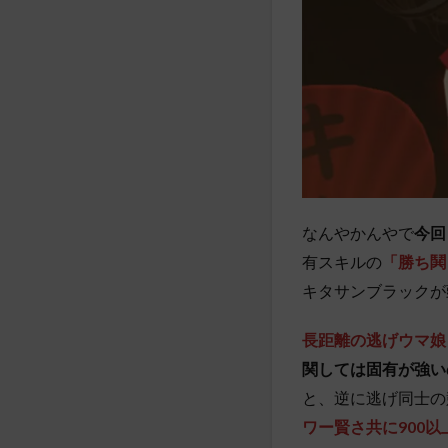
なんやかんやで
今回
有スキルの
「勝ち鬨
キタサンブラックが
長距離の逃げウマ娘
関しては固有が強い
と、逆に逃げ同士の
ワー賢さ共に900