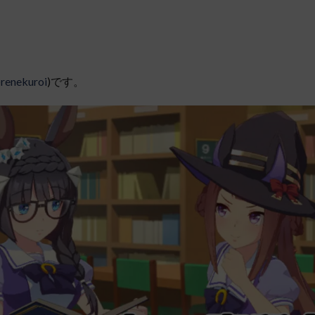
renekuroi
)です。