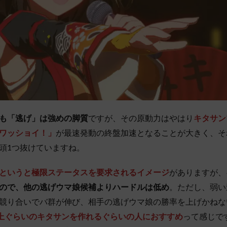
も「逃げ」は強めの脚質
ですが、その原動力はやはり
キタサン
ワッショイ！」
が最速発動の終盤加速となることが大きく、そ
頭1つ抜けていますね。
というと極限ステータスを要求されるイメージ
がありますが、
ので、他の逃げウマ娘候補よりハードルは低め
。ただし、弱い
競り合いでバ群が伸び、相手の逃げウマ娘の勝率を上げかねな
以上ぐらいのキタサンを作れるぐらいの人におすすめ
って感じで