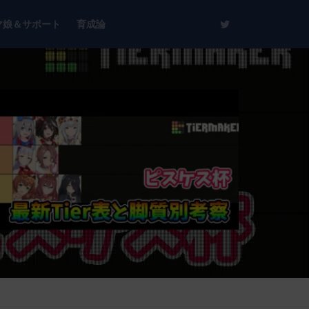
マ娘＆サポート
育成論