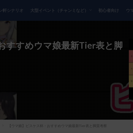
ン軒シナリオ
大型イベント（チャンミなど）
初心者向け
ウ
チャンピオンズミーティング
リーグオブヒーローズ
すすめウマ娘最新Tier表と脚
【ウマ娘】ピスケス杯・おすすめウマ娘最新Tier表と脚質考察