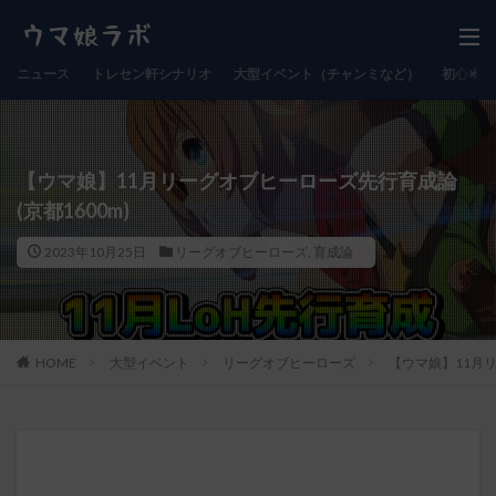
ニュース
トレセン軒シナリオ
大型イベント（チャンミなど）
初心者向
【ウマ娘】11月リーグオブヒーローズ先行育成論
(京都1600m)
2023年10月25日
リーグオブヒーローズ
,
育成論
HOME
大型イベント
リーグオブヒーローズ
【ウマ娘】11月リ