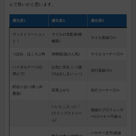
んで良いかと思います。
優先度S
優先度A
優先度B
ヴィクトリーショッ
マイルの支配者(積
マイル直線◎/○
ト！
極策)
つぼみ、ほころぶ時
姉御肌(負けん気)
マイルコーナー◎/○
ハイボルテージ(心
お先に失礼っ！(遊
先行直線◎/○
弾んで)
びはおしまいっ！)
鍔迫り合い(真っ向
尻尾上がり
先行コーナー◎/○
勝負)
いいとこ入った！
弧線のプロフェッサ
(スリップストリー
ー(コーナー巧者○)
ム)
ハヤテ一文字(直線