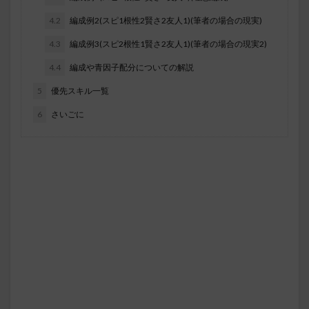
4.2
編成例2(スピ1根性2賢さ2友人1)(筆者の場合の現実)
4.3
編成例3(スピ2根性1賢さ2友人1)(筆者の場合の現実2)
4.4
編成や青因子配分についての解説
5
優先スキル一覧
6
さいごに