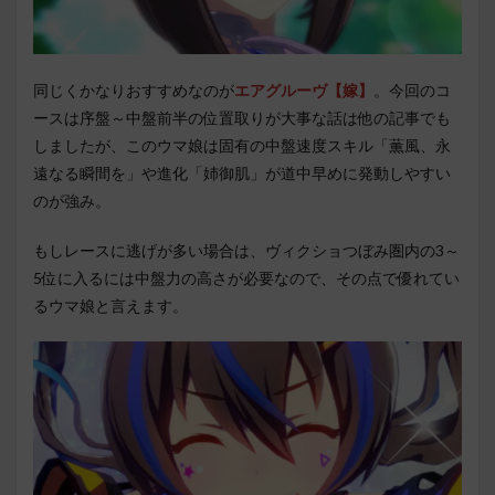
同じくかなりおすすめなのが
エアグルーヴ【嫁】
。今回のコ
ースは序盤～中盤前半の位置取りが大事な話は他の記事でも
しましたが、このウマ娘は固有の中盤速度スキル「薫風、永
遠なる瞬間を」や進化「姉御肌」が道中早めに発動しやすい
のが強み。
もしレースに逃げが多い場合は、ヴィクショつぼみ圏内の3～
5位に入るには中盤力の高さが必要なので、その点で優れてい
るウマ娘と言えます。