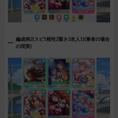
編成例2(スピ1根性2賢さ2友人1)(筆者の場合
の現実)