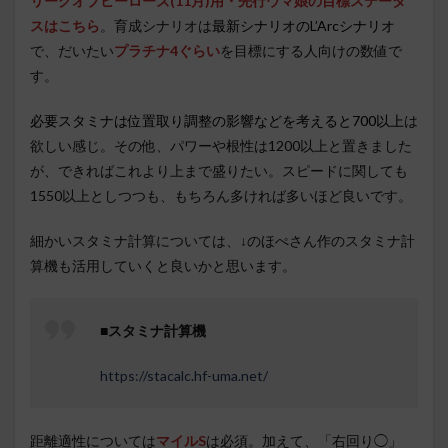
リーグオブヒーローズ(11月)用・先行ウマ娘の目標ステータ
スはこちら
。育成シナリオは
最新シナリオの
L’Arcシナリオ
で、だいたい
プラチナ4ぐらい
を目標にする人向けの数値で
す。
必要スタミナは位置取り調整の影響などを考えると700以上
は
欲しい感じ。その他、パワーや根性は1200以上と置きました
が、できればこれより上まで盛りたい。スピードに関しても
1550以上としつつも、もちろん多ければ多いほど良いです。
細かいスタミナ計算については、↓のほぺさん作のスタミナ計
算機も活用していくと良いかと思います。
■スタミナ計算機
https://stacalc.hf-uma.net/
距離適性については
マイルS
は必須。加えて、「右回り◯」