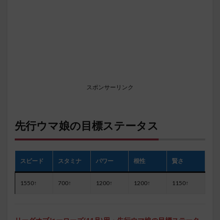
スポンサーリンク
先行ウマ娘の目標ステータス
スピード
スタミナ
パワー
根性
賢さ
1550↑
700↑
1200↑
1200↑
1150↑