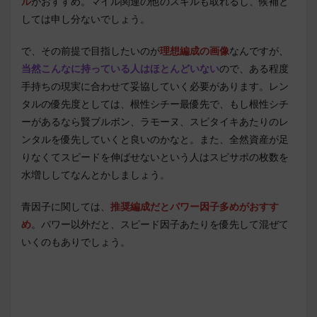
ル
がおすすめ。マイル関連の他のスキルも取れるし、候補と
しては申し分ないでしょう。
で、その前提で目指したいのが
理想編成の画像
なんですが、
当然こんなに持っている人はほとんどいない
ので、ある程度
手持ちの現実に合わせて妥協していく必要があります。レン
タルの優先度としては、根性シチー最優先で、もし根性シチ
ーがあるなら賢ブルボン、ラモーヌ、スピタイキあたりのレ
ンタルを優先していくと良いのかなと。また、全然資産が足
りなくてスピードを伸ばせないという人はスピサポの枚数を
水増ししてなんとかしましょう。
青因子に関しては、
推奨編成だとパワー因子多めがおすす
め
。パワー以外だと、スピード因子あたりを優先して混ぜて
いくのもありでしょう。