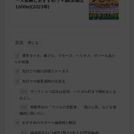
1600m)(2023年)
目次
1
通常タイキ、嫁グル、ラモーヌ、ヘリオス、ザパールあた
りが候補
2
先行ウマ娘の目標ステータス
3
先行ウマ娘育成時の注意点
3.1
ヴィクショつぼみは必須。ハイボル鍔まで積めるとな
およし。
3.2
発動早めの「マイルの支配者」「負けん気」などを積
極的に狙いたい
4
おすすめのサポート編成例と解説
4.1
編成例1(スピ1根性2賢さ2友人1)(理想編成)