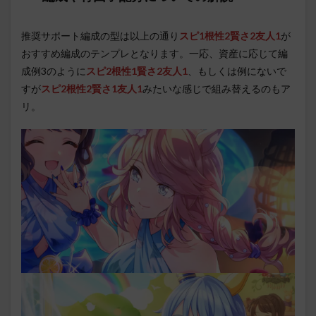
推奨サポート編成の型は以上の通り
スピ1根性2賢さ2友人1
が
おすすめ編成のテンプレとなります。一応、資産に応じて編
成例3のように
スピ2根性1賢さ2友人1
、もしくは例にないで
すが
スピ2根性2賢さ1友人1
みたいな感じで組み替えるのもア
リ。