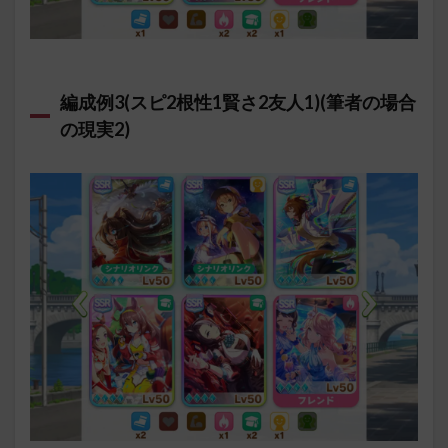
編成例3(スピ2根性1賢さ2友人1)(筆者の場合
の現実2)