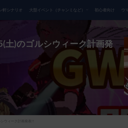
ン軒シナリオ
大型イベント（チャンミなど）
初心者向け
ウ
チャンピオンズミーティング
リーグオブヒーローズ
/15(土)のゴルシウィーク計画発
ゴルシウィーク計画発表!!