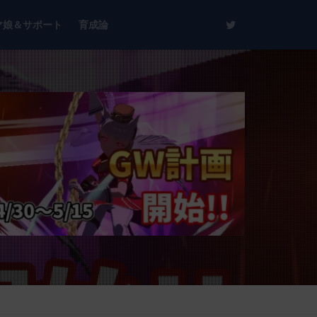
マ娘＆サポート
育成論