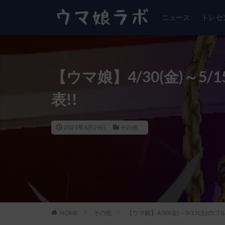
ニュース
トレセ
【ウマ娘】4/30(金)～5
表!!
2021年4月29日
その他
HOME
その他
【ウマ娘】4/30(金)～5/15(土)の