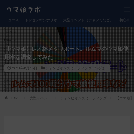
ニュース
トレセン軒シナリオ
大型イベント（チャンミなど）
初心者向
【ウマ娘】レオ杯メタリポート。ルムマのウマ娘使
用率を調査してみた
2021年8月16日
チャンピオンズミーティング
,
その他
HOME
大型イベント
チャンピオンズミーティング
【ウマ娘】