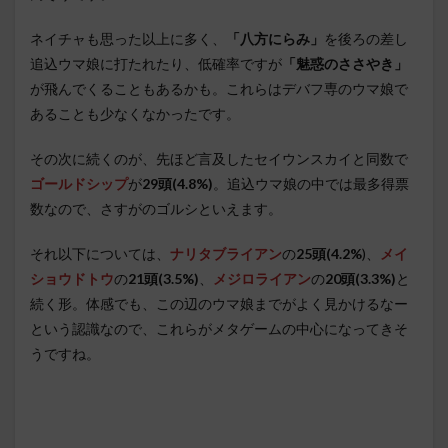
ネイチャも思った以上に多く、
「八方にらみ」
を後ろの差し
追込ウマ娘に打たれたり、低確率ですが
「魅惑のささやき」
が飛んでくることもあるかも。これらはデバフ専のウマ娘で
あることも少なくなかったです。
その次に続くのが、先ほど言及したセイウンスカイと同数で
ゴールドシップ
が
29頭(4.8%)
。追込ウマ娘の中では最多得票
数なので、さすがのゴルシといえます。
それ以下については、
ナリタブライアン
の
25頭(4.2%
)、
メイ
ショウドトウ
の
21頭(3.5%)
、
メジロライアン
の
20頭(3.3%)
と
続く形。体感でも、この辺のウマ娘までがよく見かけるなー
という認識なので、これらがメタゲームの中心になってきそ
うですね。