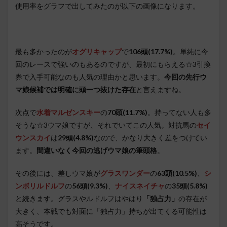
使用率をグラフで出してみたのが以下の画像になります。
最も多かったのが
オグリキャップ
で
106頭(17.7%)
。単純に今
回のレースで強いのもあるのですが、最初にもらえる☆3引換
券で入手可能なのも人気の理由かと思います。
今回の先行ウ
マ娘候補では明確に頭一つ抜けた存在
と言えますね。
次点で
水着マルゼンスキー
の
70頭(11.7%)
。持ってない人も多
そうな☆3ウマ娘ですが、それでいてこの人気。対抗馬の
セイ
ウンスカイ
は
29頭(4.8%)
なので、かなり大きく差をつけてい
ます。
間違いなく今回の逃げウマ娘の筆頭格
。
その後には、差しウマ娘が
グラスワンダー
の
63頭(10.5%)
、
シ
ンボリルドルフ
の
56頭(9.3%)
、
ナイスネイチャ
の
35頭(5.8%)
と続きます。グラスやルドルフはやはり
「独占力」
の存在が
大きく、本戦でも対面に「独占力」持ちが出てくる可能性は
高そうです。