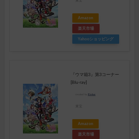
東宝
Amazon
楽天市場
Yahooショッピング
『ウマ箱3』第3コーナー
[Blu-ray]
created by
Rinker
東宝
Amazon
楽天市場