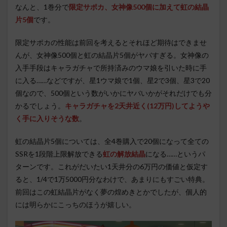
なんと、1巻分で
限定サポカ、
女神像500個
に加えて虹の結晶
片5個
です。
限定サポカの性能は前回を考えるとそれほど期待はできませ
んが、女神像500個と虹の結晶片5個がヤバすぎる。女神像の
入手手段はキャラガチャで所持済みのウマ娘を引いた時に手
に入る……などですが、星1ウマ娘で1個、星2で3個、星3で20
個なので、500個という数がいかにヤバいかがそれだけでも分
かるでしょう。
キャラガチャを2天井近く(12万円)してようや
く手に入りそうな数
。
虹の結晶片5個については、全4巻購入で20個になって全ての
SSRを1段階上限解放できる
虹の解放結晶
になる……というパ
ターンです。これがだいたい1天井分の6万円の価値と仮定す
ると、1/4で1万5000円分なわけで、あまりにもすごい特典。
前回はこの虹結晶片がなく夢の煌めきとかでしたが、個人的
には明らかにこっちのほうが嬉しい。