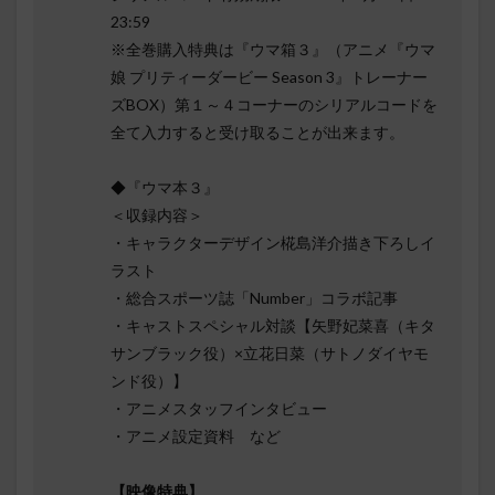
23:59
※全巻購入特典は『ウマ箱３』（アニメ『ウマ
娘 プリティーダービー Season 3』トレーナー
ズBOX）第１～４コーナーのシリアルコードを
全て入力すると受け取ることが出来ます。
◆『ウマ本３』
＜収録内容＞
・キャラクターデザイン椛島洋介描き下ろしイ
ラスト
・総合スポーツ誌「Number」コラボ記事
・キャストスペシャル対談【矢野妃菜喜（キタ
サンブラック役）×立花日菜（サトノダイヤモ
ンド役）】
・アニメスタッフインタビュー
・アニメ設定資料 など
【映像特典】