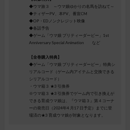
◆ウマ旅３ ～ウマ娘ゆかりの名馬を訪ねて～
◆ティザーPV、本PV、番宣CM
◆OP・EDノンクレジット映像
◆各話予告
◆ゲーム「ウマ娘 プリティーダービー」1st
Anniversary Special Animation など
【全巻購入特典】
◆ゲーム「ウマ娘 プリティーダービー」特典シ
リアルコード（ゲーム内アイテムと交換できる
シリアルコード）
・ウマ箱３ ★3 引換券
※ウマ箱３ ★3 引換券でゲーム内で引き換えが
できる育成ウマ娘は、『ウマ箱３』第４コーナ
ーの発売日（2024年4 月17 日予定）までに登
場済の★3 育成ウマ娘が対象となります。