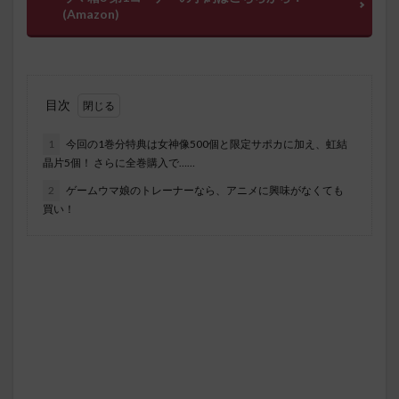
(Amazon)
目次
1
今回の1巻分特典は女神像500個と限定サポカに加え、虹結
晶片5個！ さらに全巻購入で……
2
ゲームウマ娘のトレーナーなら、アニメに興味がなくても
買い！