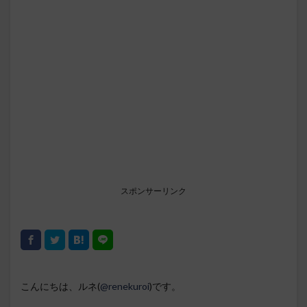
スポンサーリンク
こんにちは、ルネ(
@renekuroi
)です。