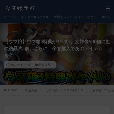
ニュース
トレセン軒シナリオ
大型イベント（チャンミなど）
初心者向
【ウマ娘】ウマ箱3特典がヤバい。女神像500個に虹
の結晶片5個。さらに、全巻購入であのアイテム
も!?
2023年11月3日
関連商品
HOME
関連商品
【ウマ娘】ウマ箱3特典がヤバい。女神像500個に