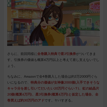
さらに、前回同様に
全巻購入特典で星3引換券
がついてきま
す。引換券の価値も概算6万円以上と考えて差し支えないでし
ょう。
ちなみに、Amazonで全4巻購入した場合は約3万2000円ぐら
いになるので、
特典分の価値
が
女神像2000個(入手できそうな
キャラ分を差し引いてだいたい20万円ぐらい？)、虹の結晶片
20個(概算6万円)、星3引換券(概算6万円)と仮定した場合、
全
巻買えば約30万円のアド
です。ヤバすぎる。