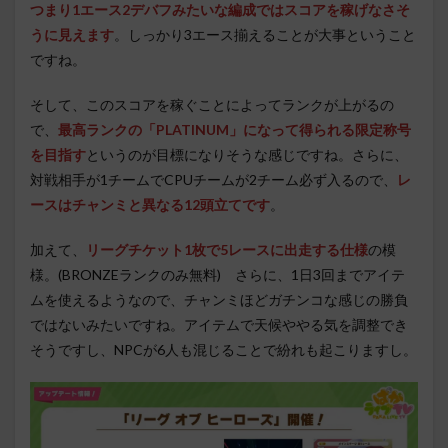
つまり1エース2デバフみたいな編成ではスコアを稼げなさそ
うに見えます
。しっかり3エース揃えることが大事ということ
ですね。
そして、このスコアを稼ぐことによってランクが上がるの
で、
最高ランクの「PLATINUM」になって得られる限定称号
を目指す
というのが目標になりそうな感じですね。さらに、
対戦相手が1チームでCPUチームが2チーム必ず入るので、
レ
ースはチャンミと異なる12頭立てです
。
加えて、
リーグチケット1枚で5レースに出走する仕様
の模
様。(BRONZEランクのみ無料) さらに、1日3回までアイテ
ムを使えるようなので、チャンミほどガチンコな感じの勝負
ではないみたいですね。アイテムで天候ややる気を調整でき
そうですし、NPCが6人も混じることで紛れも起こりますし。