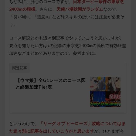
ちなみに、肝心のコースですが、
日本ダービー条件の東京芝
2400mの模様
。さらに、
天候バ場状態がランダム
なので、
「良バ場○」「道悪○」など緑スキルの扱いには注意が必要そ
う。
コース解説とかも追々別記事でやっていこうと思いますが、
要点を知りたい方は↓の記事の東京芝2400mの箇所で有効終盤
加速などまとめてありますので、参考までに。
関連記事
【ウマ娘】全G1レースのコース図
と終盤加速Tier表
というわけで、
「リーグ オブ ヒーローズ」攻略についてはま
た追々別に記事を出していこうかと思います
が、ひとまず今