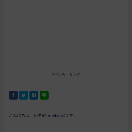
スポンサーリンク
こんにちは、ルネ(
@renekuroi
)です。