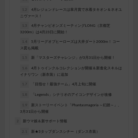
1.2
4月レジェンドレースは皐月賞で水着タキオン＆ネオユ
ニヴァース！
1.3
4月チャンピオンズミーティングLONG（京都芝
3200m）は4月23日に開始！
1.4
5月リーグオブヒーローズは大井ダート2000m！ コー
ス図も掲載
1.5
新「マスターズチャレンジ」が3月31日から開催！
1.6
4月トゥインクルコレクションが開催＆新進化スキルは
イナリワン（新衣装）に追加
1.7
「目指せ！最強チーム」4月上旬に開催
1.8
「Legends」シナリオのアイコンデザインが改修
1.9
新ストーリーイベント「Phantasmagoria ～幻踏～」、
3月31日から開催
2
新ウマ娘＆新サポート情報
2.1
新★3タップダンスシチー（ダンス衣装）