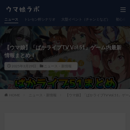
ニュース
トレセン軒シナリオ
大型イベント（チャンミなど）
初心者向
【ウマ娘】「ぱかライブTV Vol.51」ゲーム内最新
情報まとめ！
2025年3月29日
ニュース・新情報
HOME
ニュース・新情報
【ウマ娘】「ぱかライブTV Vol.51」