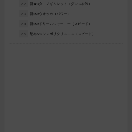
2.2
新★3タニノギムレット（ダンス衣装）
2.3
新SSRウオッカ（パワー）
2.4
新SSRドリームジャーニー（スピード）
2.5
配布SSRシンボリクリスエス（スピード）