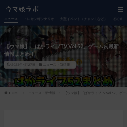
ニュース
トレセン軒シナリオ
大型イベント（チャンミなど）
初心者向
【ウマ娘】「ぱかライブTV Vol.52」ゲーム内最新
情報まとめ！
2025年4月27日
ニュース・新情報
HOME
ニュース・新情報
【ウマ娘】「ぱかライブTV Vol.52」