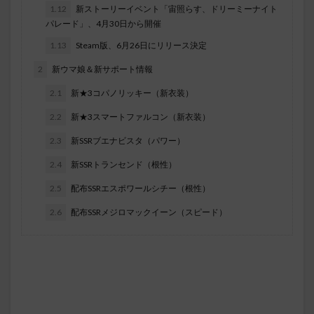
1.12
新ストーリーイベント「宙照らす、ドリーミーナイト
パレード」、4月30日から開催
1.13
Steam版、6月26日にリリース決定
2
新ウマ娘＆新サポート情報
2.1
新★3コパノリッキー（新衣装）
2.2
新★3スマートファルコン（新衣装）
2.3
新SSRブエナビスタ（パワー）
2.4
新SSRトランセンド（根性）
2.5
配布SSRエスポワールシチー（根性）
2.6
配布SSRメジロマックイーン（スピード）