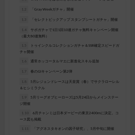
1.2
「Gray Weekガチャ」開催
1.3
「セレクトピックアップ スタンプシートガチャ」開催
1.4
サポガチャで1日1回10連ガチャ無料キャンペーン開催
（最大80連無料）
1.5
トゥインクルコレクションガチャ＆SSR確定スピードガ
チャ開催
1.6
通常ホッコータルマエに新進化スキル追加
1.7
春のGIキャンペーン第2弾
1.8
5月レジェンドレースは天皇賞（春）でサクラローレル
＆ヒシミラクル
1.9
5月リーグオブヒーローズは5月24日からメインステー
ジ開催
1.10
6月チャンミは日本ダービーの東京2400mに決定。コ
ース図も掲載
1.11
「アグネスタキオンの因子研究」、5月中旬に開催