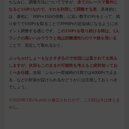
ちなみに、調整方法についてですが、
全てのレースで着外に
なると150Ptなので、それを利用して調整する形
。具体的に
は、最初に「90Pt+150の倍数」に近い数字のPtをとって、残
り全てで150Ptを取ることで3990Ptの近似値になるようにポ
イント調整する感じです。
この150Ptを取り続ける時は、1人
ランクの高いハルウララと他は距離適性Gのウマ娘を用いる
ことで、安定して取れるかと。
ぶっちゃけしょーもなさすぎるので次回には直されてる気も
しますが、次回もこのままの可能性を考えると絶対知ってお
くべき仕様
。次回「シルバー昇格時の1周では4000Ptで止ま
る」などの対策が設けられるかどうかには注視しておくべき
でしょう。
※2023年7月のLoHから修正されたので、この技は今は使えま
せん
。