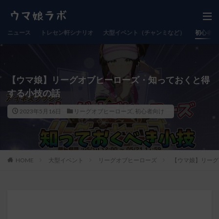
ニュース
トレセン軒シナリオ
大型イベント（チャンミなど）
初心者向
【ウマ娘】リーグオブヒーローズ・知っておくと得
する小技の話
2023年5月16日
リーグオブヒーローズ
,
初心者向け
HOME
大型イベント
リーグオブヒーローズ
【ウマ娘】リーグ