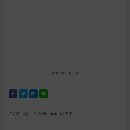
スポンサーリンク
こんにちは、ルネ(
@renekuroi
)です。