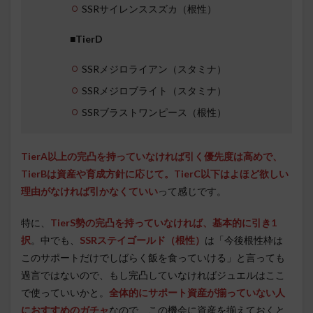
SSRサイレンススズカ（根性）
■TierD
SSRメジロライアン（スタミナ）
SSRメジロブライト（スタミナ）
SSRブラストワンピース（根性）
TierA以上の完凸を持っていなければ引く優先度は高めで
、
TierBは資産や育成方針に応じて。TierC以下はよほど欲しい
理由がなければ引かなくていい
って感じです。
特に、
TierS勢の完凸を持っていなければ、基本的に引き1
択
。中でも、
SSRステイゴールド（根性）
は「今後根性枠は
このサポートだけでしばらく飯を食っていける」と言っても
過言ではないので、もし完凸していなければジュエルはここ
で使っていいかと。
全体的にサポート資産が揃っていない人
におすすめのガチャ
なので、この機会に資産を揃えておくと