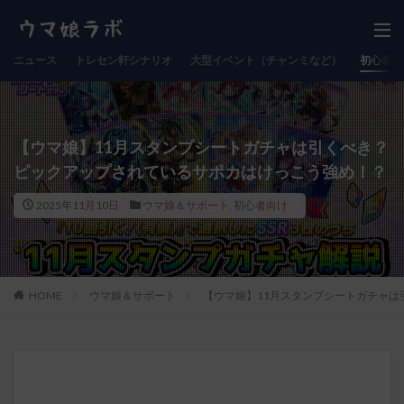
ニュース
トレセン軒シナリオ
大型イベント（チャンミなど）
初心者向
【ウマ娘】11月スタンプシートガチャは引くべき？
ピックアップされているサポカはけっこう強め！？
2025年11月10日
ウマ娘＆サポート
,
初心者向け
HOME
ウマ娘＆サポート
【ウマ娘】11月スタンプシートガチャは