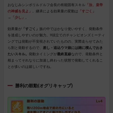
おなじみシンボリルドルフ会長の有能固有スキル
「汝、皇帝
の神威を見よ」
。継承による効果量の変動は
「すごく」
→
「少し」
。
効果量が
「すごく」
族の中ではかなり使いやすく、発動条件
を達成しやすいのが魅力。9頭立てのチャンピオンズミーティ
ングでは発動が不安視されていたものの、実際走らせてみた
ら割と発動するので、
差し・追込ウマ娘には雑に積んでおき
たいスキル。
発動タイミングが
最終直線
なので、発動条件と
相まってそれなりに加速し終わった状態で発動してくれるこ
とが多いのは嬉しいですね。
勝利の鼓動(オグリキャップ)