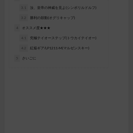
3.1
汝、皇帝の神威を見よ(シンボリルドルフ)
3.2
勝利の鼓動(オグリキャップ)
4
オススメ度★★★
4.1
究極テイオーステップ(トウカイテイオー)
4.2
紅焔ギア/LP1211-M(マルゼンスキー)
5
さいごに