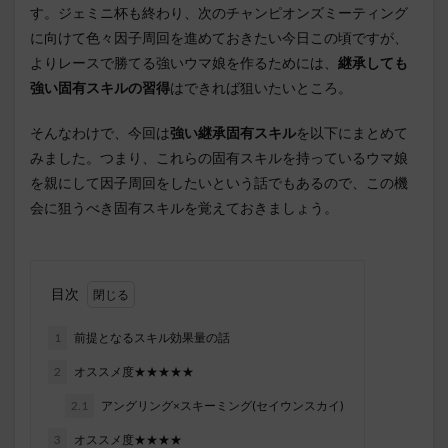
す。ジェミニ杯も終わり、次のチャンピオンズミーティング
に向けて色々因子周回を進めておきたい今日この頃ですが、
よりレースで勝てる強いウマ娘を作るためには、
継承しても
強い固有スキルの習得
はできれば狙いたいところ。
そんなわけで、今回は
強い継承固有スキル
を以下にまとめて
みました。つまり、これらの固有スキルを持っているウマ娘
を親にして因子周回をしたいという話でもあるので、この機
会に狙うべき固有スキルを覚えておきましょう。
目次
1
前提となるスキル効果量の話
2
オススメ度★★★★★
2.1
アングリング×スキーミング(セイウンスカイ)
3
オススメ度★★★★