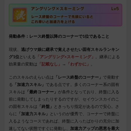
発動条件：レース終盤以降のコーナーで1位であること
現状、
逃げウマ娘に継承で覚えさせたい固有スキルランキン
グ1位
といえる
「アングリング×スキーミング」
。継承による
効果量の変動は
「記載なし」
→
「わずかに」
。
このスキルのえらい点は
「レース終盤のコーナー」
で発動す
る
「加速力スキル」
である点です。多くのコーナー系の固有
スキルは
「最終コーナー」
が条件となっており、終盤に入る
前に発動してしまったりするのですが、セイウンスカイのこ
の固有スキルは
「終盤」
ときっちり指定があるので安心。さ
らに
「加速力スキル」
というのが優秀で、コーナーで終盤に
入るようなコースであれば、終盤に入ったばかりの充分に加
速してない状態ですぐに発動し、
加速力アップの恩恵を最大