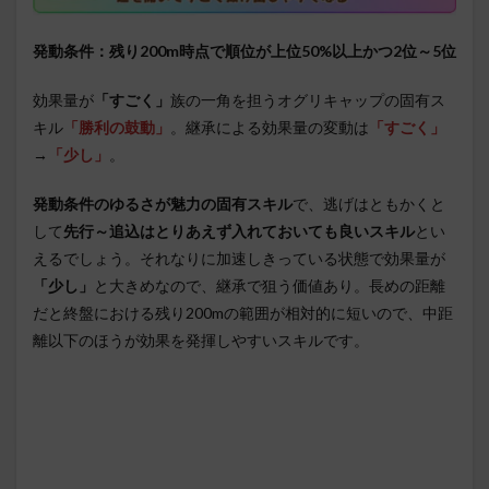
発動条件：残り200m時点で順位が上位50%以上かつ2位～5位
効果量が
「すごく」
族の一角を担うオグリキャップの固有ス
キル
「勝利の鼓動」
。継承による効果量の変動は
「すごく」
→
「少し」
。
発動条件のゆるさが魅力の固有スキル
で、逃げはともかくと
して
先行～追込はとりあえず入れておいても良いスキル
とい
えるでしょう。それなりに加速しきっている状態で効果量が
「少し」
と大きめなので、継承で狙う価値あり。長めの距離
だと終盤における残り200mの範囲が相対的に短いので、中距
離以下のほうが効果を発揮しやすいスキルです。