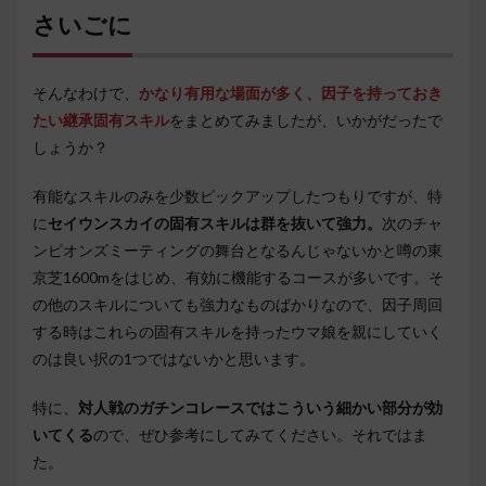
さいごに
そんなわけで、
かなり有用な場面が多く、因子を持っておき
たい継承固有スキル
をまとめてみましたが、いかがだったで
しょうか？
有能なスキルのみを少数ピックアップしたつもりですが、特
に
セイウンスカイの固有スキルは群を抜いて強力。
次のチャ
ンピオンズミーティングの舞台となるんじゃないかと噂の東
京芝1600mをはじめ、有効に機能するコースが多いです。そ
の他のスキルについても強力なものばかりなので、因子周回
する時はこれらの固有スキルを持ったウマ娘を親にしていく
のは良い択の1つではないかと思います。
特に、
対人戦のガチンコレースではこういう細かい部分が効
いてくる
ので、ぜひ参考にしてみてください。それではま
た。