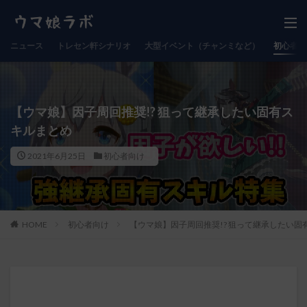
ニュース
トレセン軒シナリオ
大型イベント（チャンミなど）
初心者向
【ウマ娘】因子周回推奨!? 狙って継承したい固有ス
キルまとめ
2021年6月25日
初心者向け
HOME
初心者向け
【ウマ娘】因子周回推奨!? 狙って継承したい固