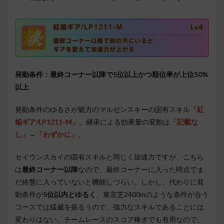
発動条件：最終コーナー以降で5位以上かつ順位率が上位50%
以上
発動条件のゆるさが魅力のマルゼンスキーの固有スキル
「紅
焔ギア/LP1211-M」
。継承による効果量の変動は
「記載な
し」
→
「わずかに」
。
セイウンスカイの固有スキルと同じく加速力ですが、こちら
は
最終コーナー以降
なので、最終コーナーに入った時点でま
だ終盤に入っていないと機能しづらい。しかし、代わりに発
動条件が
5位以内とゆるく
、東京芝2400mのような条件が合う
コースでは猛威を振るうので、強力なスキルであることには
変わりはない。チームレースのスコア稼ぎでも有用なので、