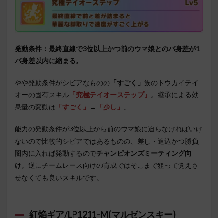
発動条件：最終直線で3位以上かつ前のウマ娘とのバ身差が1
バ身差以内に縮まる。
やや発動条件がシビアなものの
「すごく」
族のトウカイテイ
オーの固有スキル
「究極テイオーステップ」
。継承による効
果量の変動は
「すごく」
→
「少し」
。
能力の発動条件が3位以上から前のウマ娘に迫らなければいけ
ないので比較的シビアではあるものの、差し・追込かつ勝負
圏内に入れば発動するので
チャンピオンズミーティング向
け
。逆にチームレース向けの育成ではそこまで狙って覚えさ
せなくても良いスキルです。
紅焔ギア/LP1211-M(マルゼンスキー)