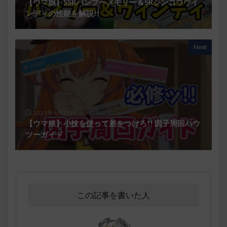
【ウマ娘】SSRバンブーメモリー＆SRシンコウウイ
ンディの性能を解説!!
Next
2021年6月27日
【ウマ娘】小技を使って差をつけろ!! 因子周回ハウ
ツーガイド
この記事を書いた人