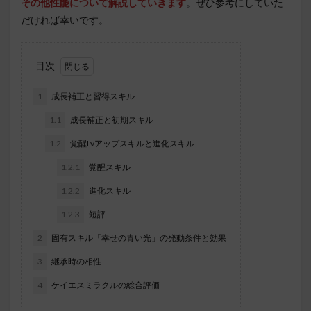
その他性能について解説していきます
。ぜひ参考にしていた
だければ幸いです。
目次
1
成長補正と習得スキル
1.1
成長補正と初期スキル
1.2
覚醒Lvアップスキルと進化スキル
1.2.1
覚醒スキル
1.2.2
進化スキル
1.2.3
短評
2
固有スキル「幸せの青い光」の発動条件と効果
3
継承時の相性
4
ケイエスミラクルの総合評価