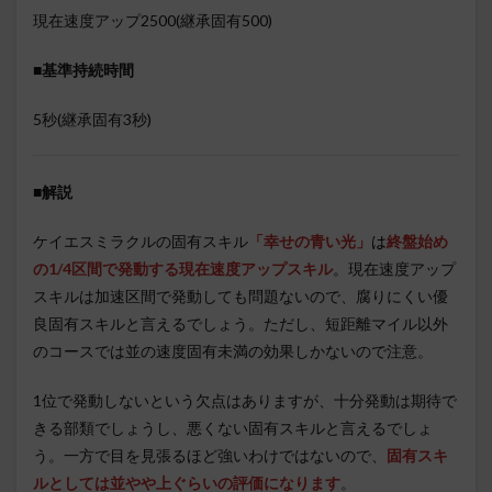
現在速度アップ2500(継承固有500)
■基準持続時間
5秒(継承固有3秒)
■
解説
ケイエスミラクルの固有スキル
「幸せの青い光」
は
終盤始め
の1/4区間で発動する現在速度アップスキル
。
現在速度アップ
スキルは加速区間で発動しても問題ないので、腐りにくい優
良固有スキルと言えるでしょう。ただし、短距離マイル以外
のコースでは並の速度固有未満の効果しかないので注意。
1位で発動しないという欠点はありますが、十分発動は期待で
きる部類でしょうし、悪くない固有スキルと言えるでしょ
う。一方で目を見張るほど強いわけではないので、
固有スキ
ルとしては並やや上ぐらいの評価になります
。