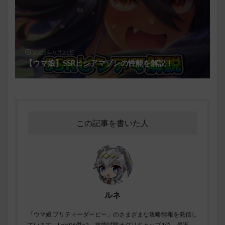
2023年9月21日
【ウマ娘】SSRヒシアマゾンの性能を解説！
この記事を書いた人
ルネ
「ウマ娘 プリティーダービー」のさまざまな攻略情報を発信し
ています。LoH96傑×2、技能試験オグリキャップ1位。最近