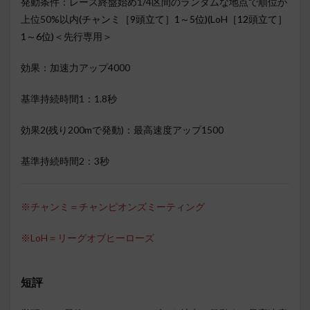
発動条件：レース終盤始め1/4区間のランダムな地点で順位が
上位50%以内
(チャンミ［9頭立て］1～5位)(LoH［12頭立て］
1～6位)
＜先行専用＞
効果：加速力アップ4000
基準持続時間1：1.8秒
効果2(残り200mで発動)：最高速度アップ1500
基準持続時間2：3秒
※チャンミ＝チャンピオンズミーティング
※LoH＝リーグオブヒーローズ
短評