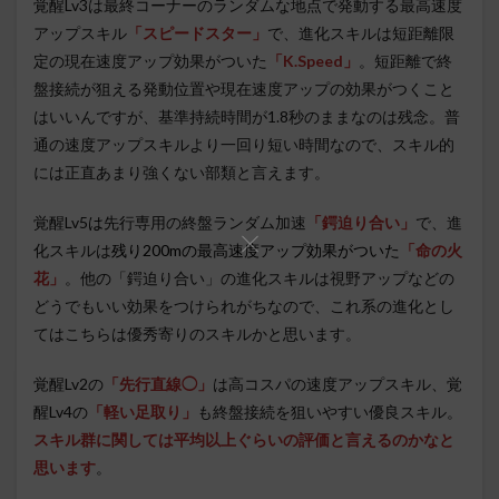
覚醒Lv3は最終コーナーのランダムな地点で発動する最高速度
アップスキル
「スピードスター」
で、進化スキルは短距離限
定の現在速度アップ効果がついた
「K.Speed」
。短距離で終
盤接続が狙える発動位置や現在速度アップの効果がつくこと
はいいんですが、基準持続時間が1.8秒のままなのは残念。普
通の速度アップスキルより一回り短い時間なので、スキル的
には正直あまり強くない部類と言えます。
覚醒Lv5
は
先行専用の終盤ランダム加速
「鍔迫り合い」
で、進
化スキルは
残り200mの最高速度アップ効果がついた
「
命の火
花
」
。他の「鍔迫り合い」の進化スキルは視野アップなどの
どうでもいい効果をつけられがちなので、これ系の進化とし
てはこちらは優秀寄りのスキルかと思います。
覚醒Lv2の
「先行直線◯」
は高コスパの速度アップスキル、覚
醒Lv4の
「軽い足取り」
も終盤接続を狙いやすい優良スキル。
スキル群に関しては平均以上ぐらいの評価と言えるのかなと
思います
。