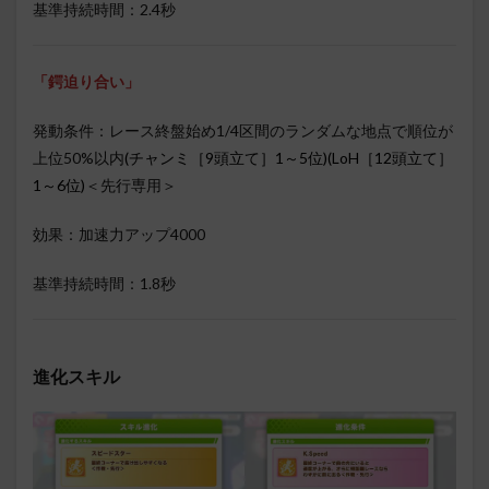
基準持続時間：2.4秒
「鍔迫り合い」
発動条件：レース終盤始め1/4区間のランダムな地点で順位が
上位50%以内
(チャンミ［9頭立て］1～5位)(LoH［12頭立て］
1～6位)
＜先行専用＞
効果：加速力アップ4000
基準持続時間：1.8秒
進化スキル