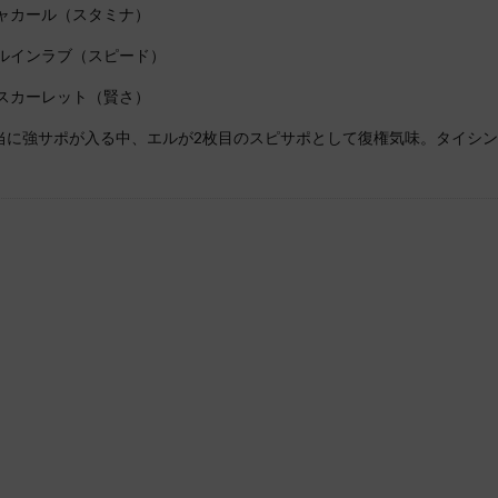
シャカール（スタミナ）
ィルインラブ（スピード）
ワスカーレット（賢さ）
当に強サポが入る中、エルが2枚目のスピサポとして復権気味。タイシ