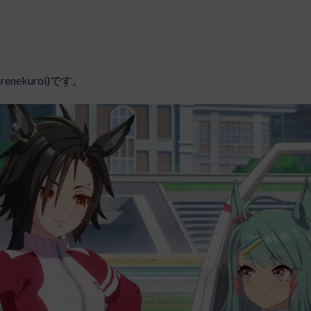
renekuroi
)です。