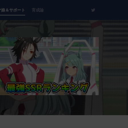
マ娘＆サポート
育成論