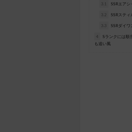
3.1
SSRエア
3.2
SSRステ
3.3
SSRダイ
4
Sランクには順
も追い風