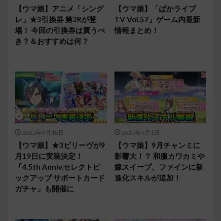
【ウマ娘】アニメ「シング
【ウマ娘】「ぱかライブ
レ」★3引換券 第2Rが登
TV Vol.57」ゲーム内最新
場！ 今回の引換券は買うべ
情報まとめ！
き？＆おすすめは何？
2025年9月18日
2025年9月1日
【ウマ娘】★3ビリーヴが9
【ウマ娘】9月チャンミに
月19日に実装決定！
影響大！？ 和服カワカミや
「4.5th Anniv.セレクトピ
嫁スイープ、ファインに新
ックアップ サポートカード
進化スキルが追加！
ガチャ」も開催に