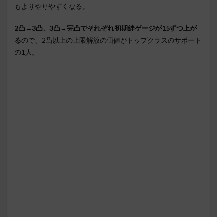
もよりやりやすくなる。
2凸→3凸、3凸→完凸でそれぞれ初期絆ゲージが15ずつ上が
る
ので、2凸以上の上限解放の価値がトップクラスのサポート
の1人。