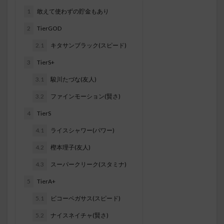
1
敢えて使わずの貯金もあり
2
TierGOD
2.1
キタサンブラック(スピード)
3
TierS+
3.1
駿川たづな(友人)
3.2
ファインモーション(賢さ)
4
TierS
4.1
ライスシャワー(パワー)
4.2
樫本理子(友人)
4.3
スーパークリーク(スタミナ)
5
TierA+
5.1
ビコーペガサス(スピード)
5.2
ナイスネイチャ(賢さ)