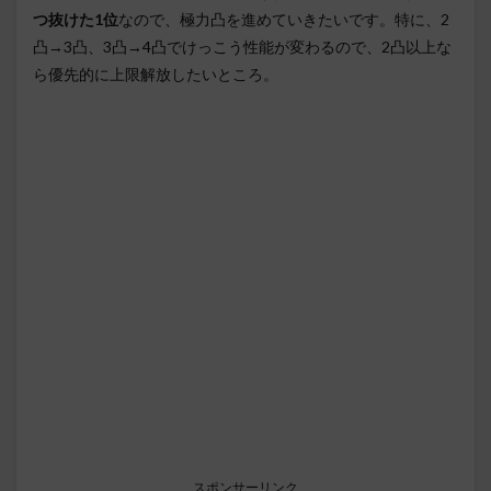
つ抜けた1位
なので、極力凸を進めていきたいです。特に、2
凸→3凸、3凸→4凸でけっこう性能が変わるので、2凸以上な
ら優先的に上限解放したいところ。
スポンサーリンク