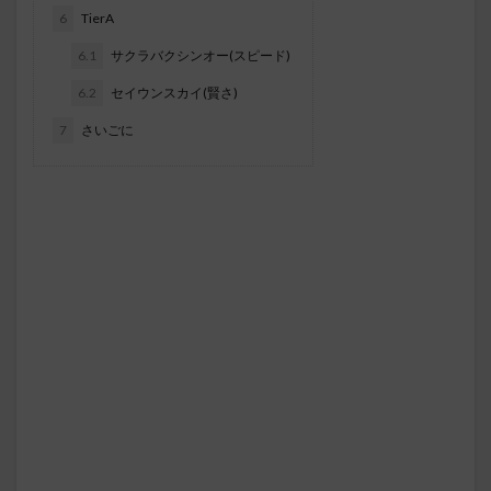
6
TierA
6.1
サクラバクシンオー(スピード)
6.2
セイウンスカイ(賢さ)
7
さいごに