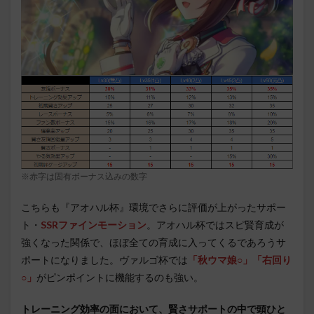
※赤字は固有ボーナス込みの数字
こちらも『アオハル杯』環境でさらに評価が上がったサポー
ト・
SSRファインモーション
。アオハル杯ではスピ賢育成が
強くなった関係で、ほぼ全ての育成に入ってくるであろうサ
ポートになりました。ヴァルゴ杯では
「秋ウマ娘○」「右回り
○」
がピンポイントに機能するのも強い。
トレーニング効率の面において、賢さサポートの中で頭ひと