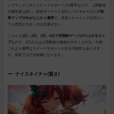
ンブラックに次ぐスピードサポートの2番手なので、上限解放
の優先度は高い。固有ボーナスと合計しての
トレーニング効
果アップ20%がとにかく優秀
で、得意トレーニング以外にい
ても恩恵が大きいのは見逃せない。
こちらも
2凸→3凸、3凸→4凸で初期絆ゲージが15上がるタイ
プ
なので、2凸からは上限解放の価値が大きく上がる。今後、
これより優秀なスピードサポートが出る可能性もあります
が、現状では十分候補になります。
ナイスネイチャ(賢さ)