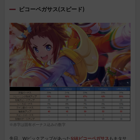
ビコーペガサス(スピード)
※赤字は固有ボーナス込みの数字
先日、Wピックアップがあった
SSRビコーペガサス
もキタサ