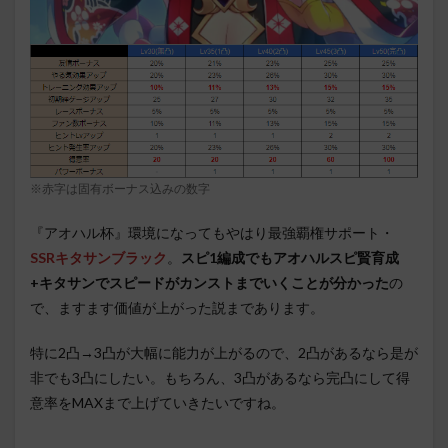
※赤字は固有ボーナス込みの数字
『アオハル杯』環境になってもやはり最強覇権サポート・
SSRキタサンブラック
。
スピ1編成でもアオハルスピ賢育成
+キタサンでスピードがカンストまでいくことが分かった
の
で、ますます価値が上がった説まであります。
特に2凸→3凸が大幅に能力が上がるので、2凸があるなら是が
非でも3凸にしたい。もちろん、3凸があるなら完凸にして得
意率をMAXまで上げていきたいですね。