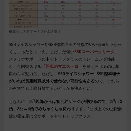
※赤字は固有ボーナス込みの数字
SSRライスシャワーやSSR樫本理子の登場でやや価値が下がっ
てしまったとはいえ、まだまだ強い
SSRスーパークリーク
。
スタミナサポートの中でトップクラスのトレーニング性能
と、金回復スキル
「円弧のマエストロ」
を覚えられるのは相
変わらず魅力的。ただし、
SSRライスシャワー+SSR樫本理子
がいれば長距離戦以外で使わない可能性もある
ので、それら
の有無でも上限解放するかどうかを決めたい。
ちなみに、
3凸以降からは初期絆ゲージが伸びるので、2凸→3
凸、3凸→4凸でめちゃくちゃ変わります
。2凸以上での上限解
放の優先度は全サポート中でもトップクラス。