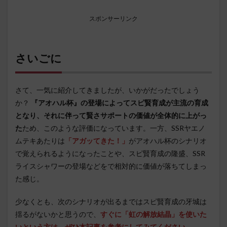
スポンサーリンク
さいごに
さて、一気に紹介してきましたが、いかがだったでしょう
か？
『アオハル杯』の登場によってスピ賢育成が主流の育成
となり、それに伴って賢さサポートの価値が全体的に上がっ
た
ため、このような評価になっています。一方、SSRヤエノ
ムテキあたりは
「アガッてきた！」
がアオハル杯のシナリオ
で覚えられるようになったことや、スピ賢育成の隆盛、SSR
ライスシャワーの登場などをで相対的に価値が落ちてしまっ
た感じ。
少なくとも、次のシナリオが出るまではスピ賢育成の牙城は
揺るがないかと思うので、
すぐに「虹の解放結晶」を使いた
いという方は、ぜひ本記事を参考にしてみてください
。