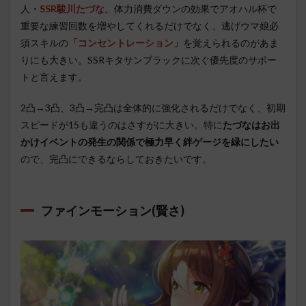
人・
SSR駿川たづな
。体力消費ダウンの効果でアオハル杯で
重要な練習回数を増やしてくれるだけでなく、逃げウマ娘必
須スキルの
「コンセントレーション」
を覚えられるのがあま
りにも大きい。SSRキタサンブラックに次ぐ優先度のサポー
トと言えます。
2凸→3凸、3凸→完凸は全体的に強化されるだけでなく、初期
スピードが15も違うのはさすがに大きい。特に
たづなはお出
かけイベントの発生の関係で極力早く絆ゲージを緑にしたい
ので、完凸にできるならしておきたいです。
ファインモーション(賢さ)