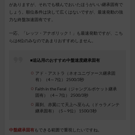
がありますが、それでも積んでおいたほうがいい継承固有で
しょう。順位条件は決して広くはないですが、最速発動の強
力な終盤加速固有です。
一応、「レッツ・アナボリック！」も最速発動ですが、こち
らは6位のみなのであまりおすすめしません。
■追込用のおすすめ中盤速度継承固有
アド・アストラ（ネオユニヴァース継承固
有）（4～7位） 2500/3秒
Faith in the Feral（ジャングルポケット継承
固有）（4～7位） 2500/3秒
羅刹、赤翼にて天上へ至らん（ドゥラメンテ
継承固有）（5～9位） 1500/3秒
中盤継承固有
もできる範囲で重視したいですね。