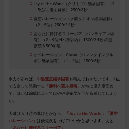
Joy to the World（クリトプロ継承固有）（2
～5位/回復を発動） 2500/3秒
夏空ハレーション（水着タキオン継承固有）
（2～5位）2500/2.4秒
あなたに捧げるフリーポア（バレライアン固
有）（2～9位/4バ身以内） 1500/2.4秒 終盤
接続＆500加速
オペレーション・Cacao（バレンタインブル
ボン継承固有）（1～4位） 1500/3秒
余力があれば、
中盤速度継承固有
も積んでおきたいです。1位
で安定して発動する
「勝利へ至ル累積」
が特に優先度高め
で、ほかは編成によってはやや優先度が下がる感じでしょう
か。
大逃げ入り時の逃げとかなら、
「Joy to the World」「夏空
ハレーション」
は優先度を上げていいかと思います。あと
「あなたに捧げるフリーポア」
。