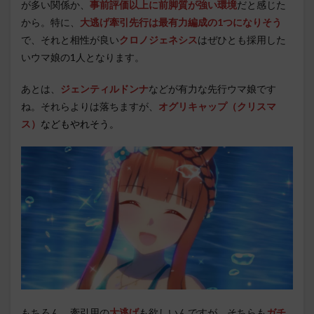
が多い関係か、
事前評価以上に前脚質が強い環境
だと感じた
から。特に、
大逃げ牽引先行は最有力編成の1つになりそう
で、それと相性が良い
クロノジェネシス
はぜひとも採用した
いウマ娘の1人となります。
あとは、
ジェンティルドンナ
などが有力な先行ウマ娘です
ね。それらよりは落ちますが、
オグリキャップ（クリスマ
ス）
などもやれそう。
もちろん、牽引用の
大逃げ
も欲しいんですが、そちらも
ガチ