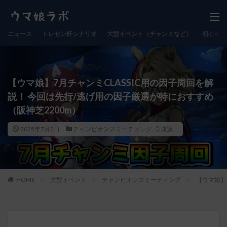
ニュース
トレセン軒シナリオ
大型イベント（チャンミなど）
初心者向
【ウマ娘】7月チャンミCLASSIC用の因子周回を解
説！ 今回は先行/逃げ用の因子厳選が特におすすめ
（阪神芝2200m）
2025年7月2日
チャンピオンズミーティング
,
育成論
HOME
大型イベント
チャンピオンズミーティング
【ウマ娘】