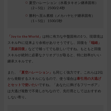
夏空ハレーション（水着タキオン継承固有）
（2～5位） 2500/2.4秒
勝利ヘ至ル累積（メカハヤヒデ継承固有）
（1～5位） 1500/3秒
「Joy to the World」
は特に有力な中盤固有の1つ。現環境は
スキルPtに従来より余裕がありそうですし、回復を
「端緒」
「直線回復」
などで補ってでも欲しいですね。もともと回復
スキルが絶対に必要なクリオグリが取ると、特に効率がいい
継承スキルです。
また、
「夏空ハレーション」
も同じく強力です。これらは2位
から発動するスキルになるので、使う場合は
牽引用の大逃げ
とセットで使いたい
ですね。「あなたに捧げるフリーポア」
は大逃げ複数で不発しがちなので、先行用としてはおすすめ
しない寄り。