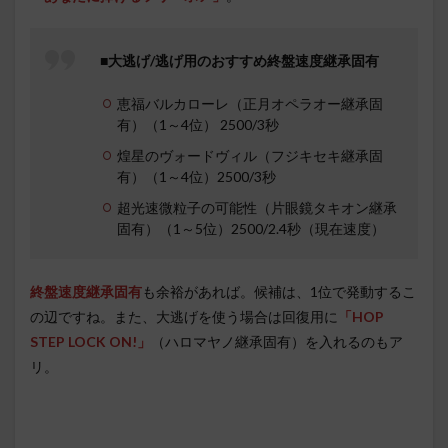
■大逃げ/逃げ用のおすすめ終盤速度継承固有
恵福バルカローレ（正月オペラオー継承固
有）（1～4位） 2500/3秒
煌星のヴォードヴィル（フジキセキ継承固
有）（1～4位）2500/3秒
超光速微粒子の可能性（片眼鏡タキオン継承
固有）（1～5位）2500/2.4秒（現在速度）
終盤速度継承固有
も余裕があれば。候補は、1位で発動するこ
の辺ですね。また、大逃げを使う場合は回復用に
「HOP
STEP LOCK ON!」
（ハロマヤノ継承固有）を入れるのもア
リ。