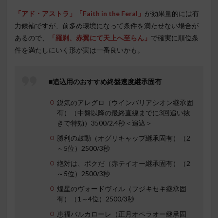
「アド・アストラ」
「Faith in the Feral」
が効果量的には有
力候補ですが、前多め環境になって条件を満たせない場合が
あるので、
「羅刹、赤翼にて天上へ至らん」
で確実に順位条
件を満たしにいく形が実は一番良いかも。
■追込用のおすすめ終盤速度継承固有
鋭気のアレグロ（ウインバリアシオン継承固
有）（中盤以降の最終直線までに3回追い抜
きで特効）3500/2.4秒＜追込＞
勝利の鼓動（オグリキャップ継承固有）（2
～5位）2500/3秒
絶対は、ボクだ（赤テイオー継承固有）（2
～5位）2500/3秒
煌星のヴォードヴィル（フジキセキ継承固
有）（1～4位）2500/3秒
恵福バルカローレ（正月オペラオー継承固