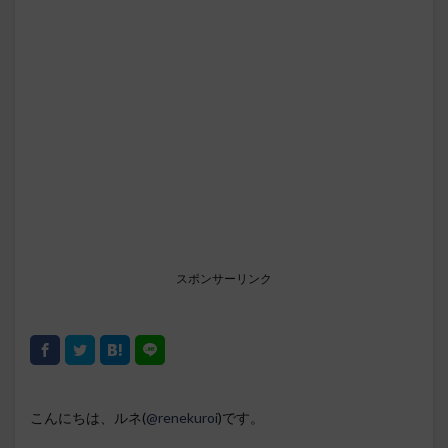
スポンサーリンク
こんにちは、ルネ(
@renekuroi
)です。