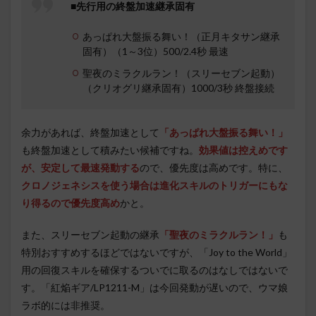
■先行用の終盤加速継承固有
あっぱれ大盤振る舞い！（正月キタサン継承
固有）（1～3位）500/2.4秒 最速
聖夜のミラクルラン！（スリーセブン起動）
（クリオグリ継承固有）1000/3秒 終盤接続
余力があれば、終盤加速として
「あっぱれ大盤振る舞い！」
も終盤加速として積みたい候補ですね。
効果値は控えめです
が、安定して最速発動する
ので、優先度は高めです。特に、
クロノジェネシスを使う場合は進化スキルのトリガーにもな
り得るので優先度高め
かと。
また、スリーセブン起動の継承
「聖夜のミラクルラン！」
も
特別おすすめするほどではないですが、「Joy to the World」
用の回復スキルを確保するついでに取るのはなしではないで
す。「紅焔ギア/LP1211-M」は今回発動が遅いので、ウマ娘
ラボ的には非推奨。