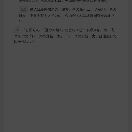
基本欲しい。余力があれば、中盤固有や終盤固有も積む
2.3
追込は終盤加速の「彼方、その先へ……」が必須。その
ほか、中盤固有をメインに、余力があれば終盤固有を添えた
い
3
「右回り○」「夏ウマ娘○」などのスピード緑スキルや、高
コスパの「レースの真髄・体」「レースの真髄・力」は優先して
因子化しよう