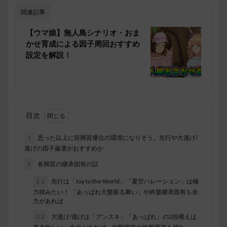
関連記事
【ウマ娘】無人島シナリオ・おま
かせ育成による因子周回おすすめ
設定を解説！
目次
1
思った以上に前脚質優位の環境になりそう。先行や大逃げ/
逃げの因子厳選がおすすめか
2
各脚質の継承固有の話
2.1
先行は「Joy to the World」「夏空ハレーション」は極
力積みたい！ 「あっぱれ大盤振る舞い」や終盤継承固有も余
力があれば
2.2
大逃げ/逃げは「アンスキ」「あっぱれ」の2段構えは