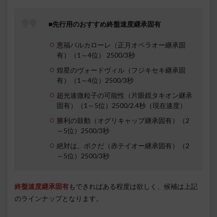
■先行用のおすすめ終盤速度継承固有
恵福バルカローレ（正月オペラオー継承固
有）（1～4位） 2500/3秒
煌星のヴォードヴィル（フジキセキ継承固
有）（1～4位）2500/3秒
超光速微粒子の可能性（片眼鏡タキオン継承
固有）（1～5位）2500/2.4秒（現在速度）
勝利の鼓動（オグリキャップ継承固有）（2
～5位）2500/3秒
絶対は、ボクだ（赤テイオー継承固有）（2
～5位）2500/3秒
終盤速度継承固有
もできればある程度は欲しく、候補は上記
のラインナップとなります。