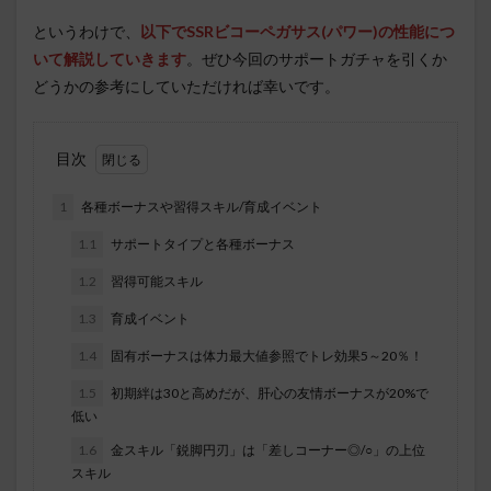
というわけで、
以下でSSRビコーペガサス(パワー)の性能につ
いて解説していきます
。ぜひ今回のサポートガチャを引くか
どうかの参考にしていただければ幸いです。
目次
1
各種ボーナスや習得スキル/育成イベント
1.1
サポートタイプと各種ボーナス
1.2
習得可能スキル
1.3
育成イベント
1.4
固有ボーナスは体力最大値参照でトレ効果5～20％！
1.5
初期絆は30と高めだが、肝心の友情ボーナスが20%で
低い
1.6
金スキル「鋭脚円刃」は「差しコーナー◎/○」の上位
スキル