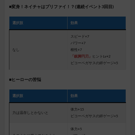
■変身！ネイチャはプリファイ！？(連続イベント3回目)
選択肢
効果
スピード+7
パワー+7
なし
根性+7
「鋭脚円刃」
ヒントLv+2
ビコーペガサスの絆ゲージ+5
■ヒーローの苦悩
選択肢
効果
体力+15
力は温存しとかないと
ビコーペガサスの絆ゲージ+5
体力+5