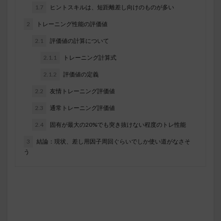
1.7
ヒントスキルは、短距離差し向けのものが多い
2
トレーニング性能の評価値
2.1
評価値の計算について
2.1.1
トレーニング計算式
2.1.2
評価値の定義
2.2
友情トレーニング評価値
2.3
通常トレーニング評価値
2.4
固有が最大の20%でも突き抜けない程度のトレ性能
3
結論：現状、差し用因子周回ぐらいでしか使い道がなさそ
う