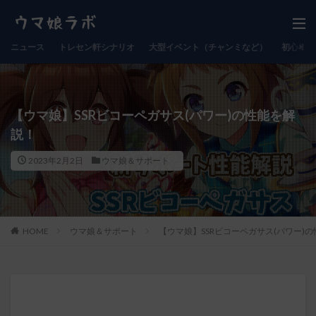
ニュース
トレセン軒シナリオ
大型イベント（チャンミなど）
初心者向
【ウマ娘】SSRビコーペガサス(パワー)の性能を解
説！
2023年2月2日
ウマ娘＆サポート
HOME
ウマ娘＆サポート
【ウマ娘】SSRビコーペガサス(パワー)