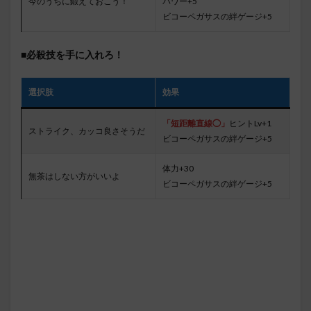
今のうちに鍛えておこう！
パワー+5
ビコーペガサスの絆ゲージ+5
■必殺技を手に入れろ！
選択肢
効果
「短距離直線◯」
ヒントLv+1
ストライク、カッコ良さそうだ
ビコーペガサスの絆ゲージ+5
体力+30
無茶はしない方がいいよ
ビコーペガサスの絆ゲージ+5