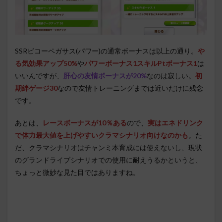
SSRビコーペガサス(パワー)の通常ボーナスは以上の通り。
や
る気効果アップ50%
や
パワーボーナス1スキルPtボーナス1
は
いいんですが、
肝心の友情ボーナスが20%
なのは寂しい。
初
期絆ゲージ30
なので友情トレーニングまでは近いだけに残念
です。
あとは
、
レースボーナスが10％ある
ので、
実はエネドリンク
で体力最大値を上げやすいクラマシナリオ向けなのかも
。た
だ、クラマシナリオはチャンミ本育成には使えないし、現状
のグランドライブシナリオでの使用に耐えうるかというと、
ちょっと微妙な見た目ではありますね。