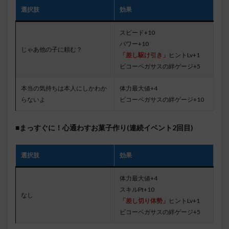
選択肢
効果
スピード+10
パワー+10
じゃあ他の子に頼む？
「差し駆け引き」
ヒントLv+1
ビコーペガサスの絆ゲージ+5
本当の気持ちは本人にしかわか
体力最大値+4
らないよ
ビコーペガサスの絆ゲージ+10
■まっすぐに！心通わすお菓子作り(連続イベント2回目)
選択肢
効果
体力最大値+4
スキルPt+10
なし
「差し切り体勢」
ヒントLv+1
ビコーペガサスの絆ゲージ+5