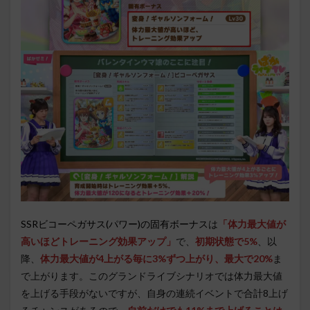
SSRビコーペガサス(パワー)の固有ボーナス
は
「
体力最大値が
高いほどトレーニング効果アップ」
で、
初期状態で5%
、以
降、
体力最大値が4上がる毎に3%ずつ上がり、最大で20%
ま
で上がります。このグランドライブシナリオでは体力最大値
を上げる手段がないですが、自身の連続イベントで合計8上げ