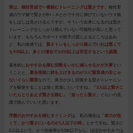
実は、根性育成で一番踏むトレーニングは賢さです
。根性育
成のウマ娘で賢さがB+～Aとかで十分に伸びていないウマ娘
をしばしば見かけるんですが、そういう出来になるのは賢さ
トレーニングをしっかり踏んでいない可能性が高いと思って
います。もちろんサポートや因子の質によるところはあれ
ど、私の体感では、
賢さトレをしっかり踏んでいれば悪くて
も900以上、多くの場合で1000以上は安定するという認識
。
基本的に
おやすみを踏む回数をいかに減らせるかが大事
とい
うことと、
夏合宿前に絆を上げきるのがスピ賢育成の非じゃ
ないぐらい重要
なので、体力が少し回復する賢さトレーニン
グを駆使することは強く意識したいですね。
「2人以上賢さに
いたらとりあえず賢さを踏む」「迷ったら賢さ」
ぐらいの意
識で踏んでいいと思います。
序盤のおやすみを踏むタイミング
は、私の場合は
「体力が低
くて、かつ賢さにいるのが1人以下の時」
とかですね。賢さに
2人以上いて、かつ失敗率が10%以下なら、ほぼおやすみでは