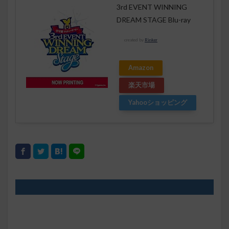
3rd EVENT WINNING
DREAM STAGE Blu-ray
created by
Rinker
Amazon
楽天市場
Yahooショッピング