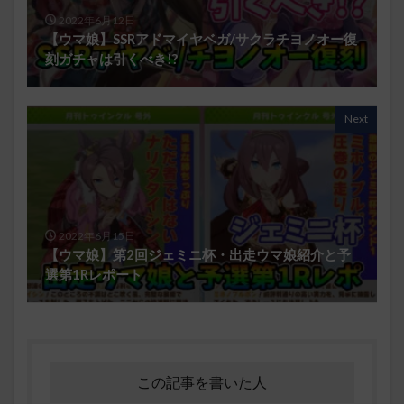
2022年6月12日
【ウマ娘】SSRアドマイヤベガ/サクラチヨノオー復
刻ガチャは引くべき!?
Next
2022年6月15日
【ウマ娘】第2回ジェミニ杯・出走ウマ娘紹介と予
選第1Rレポート
この記事を書いた人