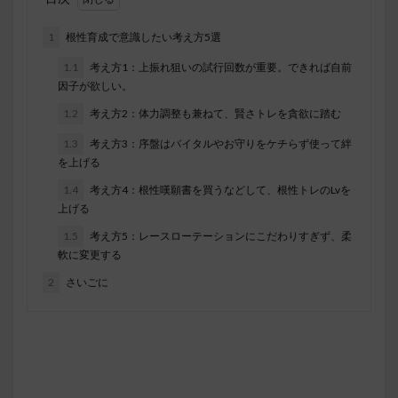
1
根性育成で意識したい考え方5選
1.1
考え方1：上振れ狙いの試行回数が重要。できれば自前
因子が欲しい。
1.2
考え方2：体力調整も兼ねて、賢さトレを貪欲に踏む
1.3
考え方3：序盤はバイタルやお守りをケチらず使って絆
を上げる
1.4
考え方4：根性嘆願書を買うなどして、根性トレのLvを
上げる
1.5
考え方5：レースローテーションにこだわりすぎず、柔
軟に変更する
2
さいごに