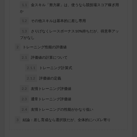
1.1
金スキル「努力家」は、使うなら競技場スコア稼ぎ用
か
1.2
その他スキルは基本的に差し専用
1.3
さりげなくレースボーナス10%持ちだが、得意率アッ
プがなし
2
トレーニング性能の評価値
2.1
評価値の計算について
2.1.1
トレーニング計算式
2.1.2
評価値の定義
2.2
友情トレーニング評価値
2.3
通常トレーニング評価値
2.4
友情トレーニングの性能がかなり低い
3
結論：差し育成なら選択肢だが、全体的にハズレ寄り