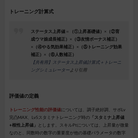
トレーニング計算式
ステータス上昇値
＝
（①上昇基礎値）
×
（②育
成ウマ娘成長補正）
×
（③友情ボーナス補正）
×
（④やる気効果補正）
×
（⑤トレーニング効果
補正）
×
（⑥人数補正）
【共有用】ステータス上昇値計算式＋トレーニ
ングシミュレーター
より引用
評価値の定義
トレーニング性能の評価値
については、調子絶好調、サポLv
完凸MAX、Lv5スタミナトレーニング時の
「スタミナ上昇値
+根性上昇値」
とします。スキルPtについては、上昇量が微量
なのと、同数時の数字の重要度が他の基礎パラメータの数字