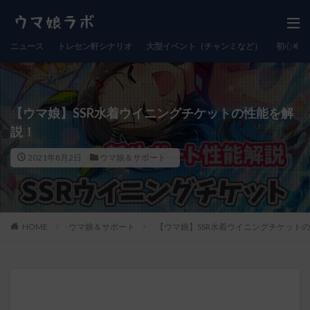
ニュース
トレセン軒シナリオ
大型イベント（チャンミなど）
初心者向
【ウマ娘】SSR水着ウイニングチケットの性能を解
説！
2021年8月2日
ウマ娘＆サポート
HOME
ウマ娘＆サポート
【ウマ娘】SSR水着ウイニングチケット