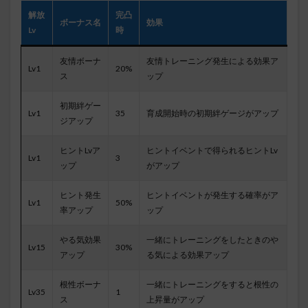
解放
完凸
ボーナス名
効果
Lv
時
友情ボーナ
友情トレーニング発生による効果ア
Lv1
20%
ス
ップ
初期絆ゲー
Lv1
35
育成開始時の初期絆ゲージがアップ
ジアップ
ヒントLvア
ヒントイベントで得られるヒントLv
Lv1
3
ップ
がアップ
ヒント発生
ヒントイベントが発生する確率がア
Lv1
50%
率アップ
ップ
やる気効果
一緒にトレーニングをしたときのや
Lv15
30%
アップ
る気による効果アップ
根性ボーナ
一緒にトレーニングをすると根性の
Lv35
1
ス
上昇量がアップ