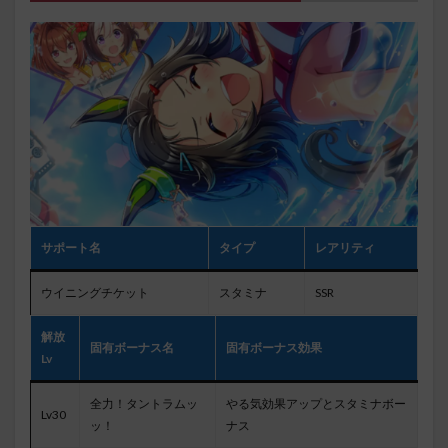
サポート名
タイプ
レアリティ
ウイニングチケット
スタミナ
SSR
解放
固有ボーナス名
固有ボーナス効果
Lv
全力！タントラムッ
やる気効果アップとスタミナボー
Lv30
ッ！
ナス