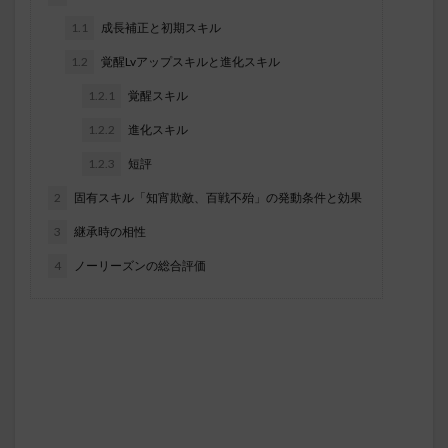
1.1
成長補正と初期スキル
1.2
覚醒Lvアップスキルと進化スキル
1.2.1
覚醒スキル
1.2.2
進化スキル
1.2.3
短評
2
固有スキル「知宵欺敵、百戦不殆」の発動条件と効果
3
継承時の相性
4
ノーリーズンの総合評価