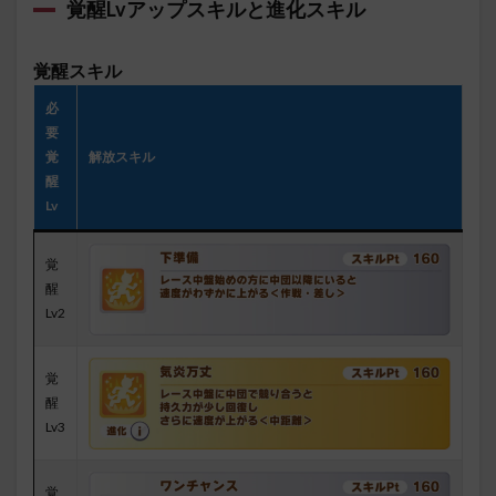
覚醒Lvアップスキル
と進化スキル
覚醒スキル
必
要
覚
解放スキル
醒
Lv
覚
醒
Lv2
覚
醒
Lv3
覚