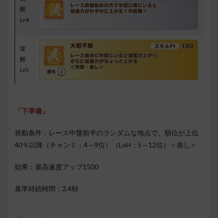
醒
Lv4
覚
醒
Lv5
「下準備」
発動条件：レース中盤前半のランダムな地点で、順位が上位
40％以降（チャンミ：4～9位）（LoH：5～12位）＜差し＞
効果：最高速度アップ1500
基準持続時間：2.4秒