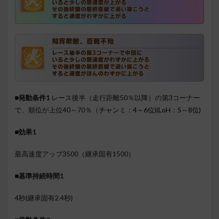
■発動条件1
レース後半（走行距離50％以降）の第3コーナー
で、順位が上位40～70％（
チャンミ：4～6位)(LoH：5～8位)
■効果1
最高速度アップ3500（継承固有1500）
■基準持続時間1
4秒(継承固有2.4秒)