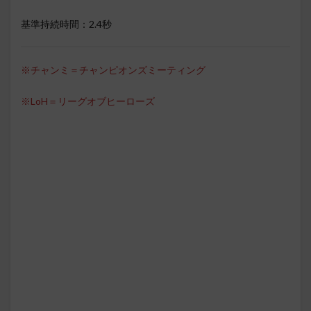
基準持続時間：2.4秒
※チャンミ＝チャンピオンズミーティング
※LoH＝リーグオブヒーローズ