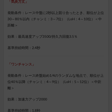
「気炎万丈」
発動条件：レース中盤に2秒以上競り合ったとき、順位が上位
30～80％以内（チャンミ：3～7位）（LoH：4～10位）＜中
距離＞
効果：最高速度アップ3500/持久力回復3.5％
基準持続時間：2.4秒
「ワンチャンス」
発動条件：レース終盤始め1/4のランダムな地点で、順位が上
位40％以降（チャンミ：4～9位）（LoH：5～12位）＜中距
離＞
効果：加速力アップ2000
基準持続時間：1.8秒