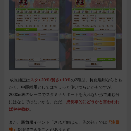
成長補正は
スタ+20％/賢さ+10％
の2種型。長距離用ならとも
かく、中距離用としてはちょっと使いづらいかもですが、
2000m級のレースでスタミナサポートを入れない形で組む分
にはなしではないかも。ただ、
成長率的にどうかと言われれ
ばやや微妙
。
また、勝負服イベント「されど結ばん、兜の緒」では
「注目
株」
を獲得できることがあります。