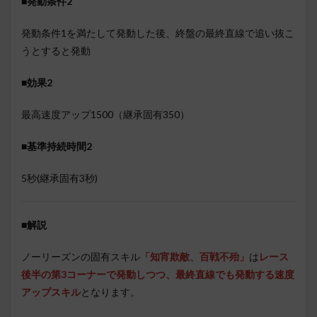
■発動条件2
発動条件1を満たして発動した後、終盤の最終直線で追い抜こ
うとすると発動
■効果2
最高速度アップ1500（継承固有350）
■基準持続時間2
5秒(継承固有3秒)
■
解説
ノーリーズンの固有スキル
「知宵欺敵、百戦不殆」
は
レース
後半の第3コーナーで発動しつつ、最終直線でも発動する速度
アップスキル
となります。