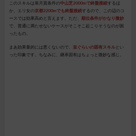
このスキルは皐月賞条件の
中山芝2000mで終盤接続
するほ
か、エリ女の
京都2200mでも終盤接続
するので、この辺のコ
ースでは効果高めと言えます。ただ、
順位条件がかなり微妙
で、普通に満たせないケースがそこそこ起こりそうなのが困
ったもの。
まあ効果量的には悪くないので、
並ぐらいの固有スキル
とい
った印象です。ちなみに、継承固有はちょっと微妙な感じ。