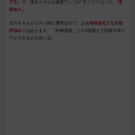
万丈」
で、進化スキルは速度アップが“すごく”になった
「侵
掠如火」
。
元のスキルがコスパ的に優秀なので、まあ
地味進化でも比較
的強め
ではあります。「怜悧清澄」との2段構えで回復不発ケ
アができるのも良い点。