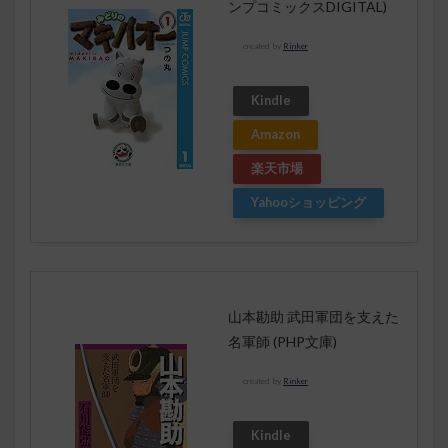
ンプコミックスDIGITAL)
created by
Rinker
Kindle
Amazon
楽天市場
Yahooショッピング
山本勘助 武田軍団を支えた
名軍師 (PHP文庫)
created by
Rinker
Kindle