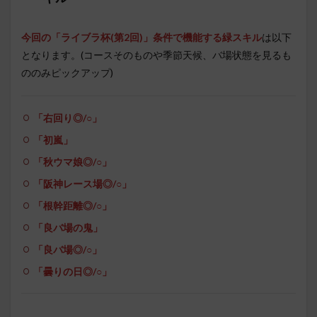
今回の「ライブラ杯(第2回)」条件で機能する緑スキル
は以下
となります。(コースそのものや季節天候、バ場状態を見るも
ののみピックアップ)
「右回り◎/○」
「初嵐」
「秋ウマ娘◎/○」
「阪神レース場◎/○」
「根幹距離◎/○」
「良バ場の鬼」
「良バ場◎/○」
「曇りの日◎/○」