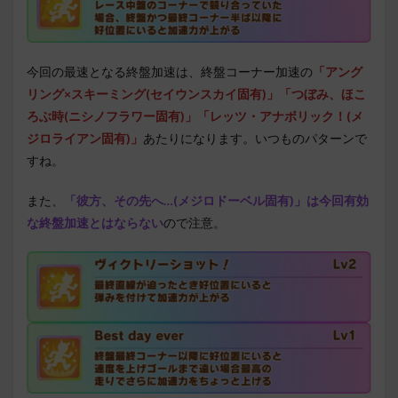
今回の最速となる終盤加速は、終盤コーナー加速の
「アング
リング×スキーミング(セイウンスカイ固有)」「つぼみ、ほこ
ろぶ時(ニシノフラワー固有)」「レッツ・アナボリック！(メ
ジロライアン固有)」
あたりになります。いつものパターンで
すね。
また、
「彼方、その先へ…(メジロドーベル固有)」は今回有効
な終盤加速とはならない
ので注意。