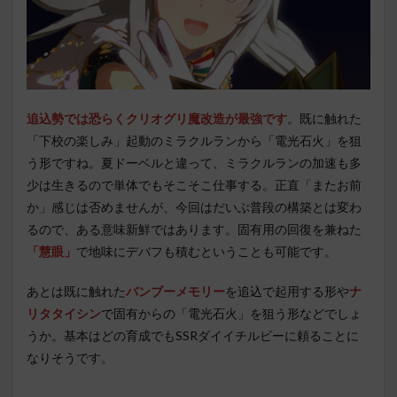
追込勢では恐らくクリオグリ魔改造が最強です
。既に触れた
「下校の楽しみ」起動のミラクルランから「電光石火」を狙
う形ですね。夏ドーベルと違って、ミラクルランの加速も多
少は生きるので単体でもそこそこ仕事する。正直「またお前
か」感じは否めませんが、今回はだいぶ普段の構築とは変わ
るので、ある意味新鮮ではあります。固有用の回復を兼ねた
「慧眼」
で地味にデバフも積むということも可能です。
あとは既に触れた
バンブーメモリー
を追込で起用する形や
ナ
リタタイシン
で
固有からの「電光石火」を狙う形などでしょ
うか。基本はどの育成でもSSRダイイチルビーに頼ることに
なりそうです。