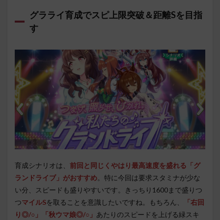
グラライ育成でスピ上限突破＆距離Sを目指
す
育成シナリオは、
前回と同じくやはり最高速度を盛れる「グ
ランドライブ」がおすすめ
。特に今回は要求スタミナが少な
い分、スピードも盛りやすいです。きっちり1600まで盛りつ
つ
マイルS
を取ることを意識したいですね。もちろん、
「右回
り◎/○」「秋ウマ娘◎/○」
あたりのスピードを上げる緑スキ