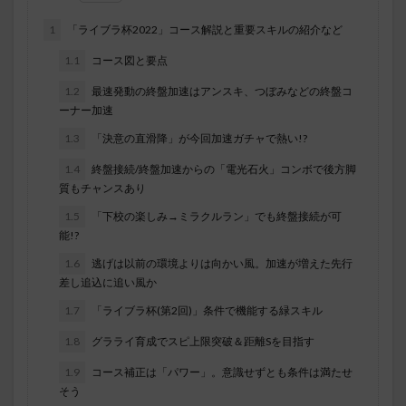
1
「ライブラ杯2022」コース解説と重要スキルの紹介など
1.1
コース図と要点
1.2
最速発動の終盤加速はアンスキ、つぼみなどの終盤コ
ーナー加速
1.3
「決意の直滑降」が今回加速ガチャで熱い!?
1.4
終盤接続/終盤加速からの「電光石火」コンボで後方脚
質もチャンスあり
1.5
「下校の楽しみ→ミラクルラン」でも終盤接続が可
能!?
1.6
逃げは以前の環境よりは向かい風。加速が増えた先行
差し追込に追い風か
1.7
「ライブラ杯(第2回)」条件で機能する緑スキル
1.8
グラライ育成でスピ上限突破＆距離Sを目指す
1.9
コース補正は「パワー」。意識せずとも条件は満たせ
そう