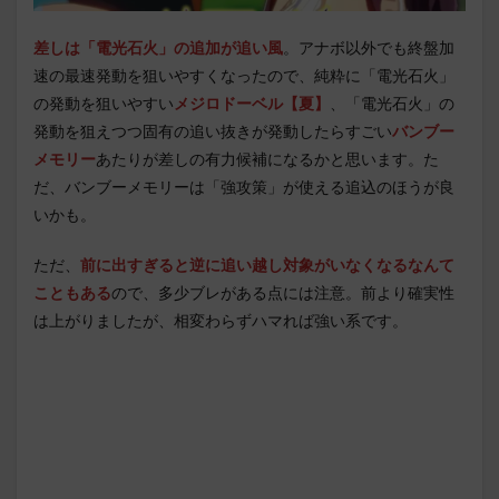
差しは「電光石火」の追加が追い風
。アナボ以外でも終盤加
速の最速発動を狙いやすくなったので、純粋に「電光石火」
の発動を狙いやすい
メジロドーベル【夏】
、「電光石火」の
発動を狙えつつ固有の追い抜きが発動したらすごい
バンブー
メモリー
あたりが差しの有力候補になるかと思います。た
だ、バンブーメモリーは「強攻策」が使える追込のほうが良
いかも。
ただ、
前に出すぎると逆に追い越し対象がいなくなるなんて
こともある
ので、多少ブレがある点には注意。前より確実性
は上がりましたが、相変わらずハマれば強い系です。