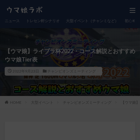
ニュース
トレセン軒シナリオ
大型イベント（チャンミなど）
初心者向
【ウマ娘】ライブラ杯2022・コース解説とおすすめ
ウマ娘Tier表
2022年9月23日
チャンピオンズミーティング
HOME
大型イベント
チャンピオンズミーティング
【ウマ娘】