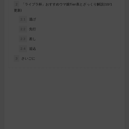
2
「ライブラ杯」おすすめウマ娘Tier表とざっくり解説(10/1
更新)
2.1
逃げ
2.2
先行
2.3
差し
2.4
追込
3
さいごに