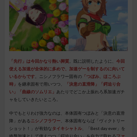
「先行」は今回かなり熱い脚質
。既に説明したように、
今回
使える加速が全体的に多めで、加速ゲーを制するのに向いて
いるからです
。ニシノフラワー固有の
「つぼみ、ほころぶ
時」
を継承固有で用いつつ、
「決意の直滑降」「鍔迫り合
い」「曲線のソムリエ」
あたりでどこか上振れろ系加速ガチ
ャをしていきたいところ。
中でもとりわけ強力なのは、本体固有つぼみと「決意の直滑
降」がある
ニシノフラワー
、本体固有ならば「ヴィクトリー
ショット！」が有効な
タイキシャトル
、「Best day ever」を
終盤加速として使えつつ「鍔迫り合い」を自力で取れる
ファ