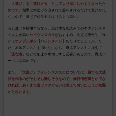
「大逃げ」を「逃げメタ」としてより採用しやすくなったた
めです
。相手に大逃げを出されて蓋をされるだけで負けかね
ないので、逃げで頑張るのはリスクも高い。
もし逃げを採用するなら、逃げ少なめ読みでの本体アンスキ
の火力が高い
セイウンスカイ
がおすすめ。次点で総合的に強
い
ミホノブルボン【バレンタイン】
あたりでしょうか。た
だ、本体アンスキを用いないなら、継承アンスキに加えて
「逃亡者」
などで加速を水増しする必要があるので、育成ハ
ードルは高めです。
また、
「大逃げ」サイレンススズカについては、勝てる大逃
げを作るのがそもそも難しそうなので、修行僧志望とかでな
ければ、あくまで逃げメタぐらいに考えておいたほうが無難
かと思います
。