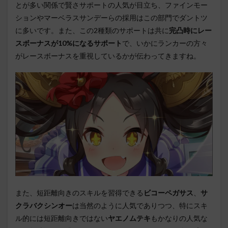
とが多い関係で賢さサポートの人気が目立ち、ファインモー
ションやマーベラスサンデーらの採用はこの部門でダントツ
に多いです。また、この2種類のサポートは共に
完凸時にレー
スボーナスが10%になるサポート
で、いかにランカーの方々
がレースボーナスを重視しているかが伝わってきますね。
また、短距離向きのスキルを習得できる
ビコーペガサス
、
サ
クラバクシンオー
は当然のように人気でありつつ、特にスキ
ル的には短距離向きではない
ヤエノムテキ
もかなりの人気な