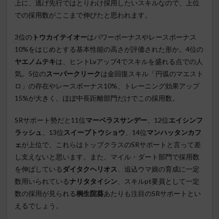
上に、逃げ先行ではとりわけ採用したいスキルなので、上位
での採用数がここまで伸びたと思われます。
3位の
トウカイテイオー
はパワーボーナスやレースボーナス
10%をはじめとする基本性能の高さが評価された形か。4位の
ヤエノムテキ
は、ヒントLvアップ4でスキルを盛れる点での人
気。5位の
スーパークリーク
は金回復スキル「円弧のマエスト
ロ」の存在やレースボーナス10%、トレーニング効果アップ
15%が大きく、ほぼ中長距離部門だけでこの採用数。
SRサポート勢だと11位
マーベラスサンデー
、12位
エイシンフ
ラッシュ
、13位
スイープトウショウ
、14位
マンハッタンカフ
ェ
が上位で、これらはトップクラスのSRサポートと言って差
し支えないと思います。また、マイル・ダート部門で採用数
を伸ばしている
ダイタクヘリオス
、追込ウマ娘の育成に一定
数用いられている
ナリタタイシン
、スキルpt要員として一定
数の採用が見られる
桐生院葵
あたりも注目のSRサポートとい
えるでしょう。