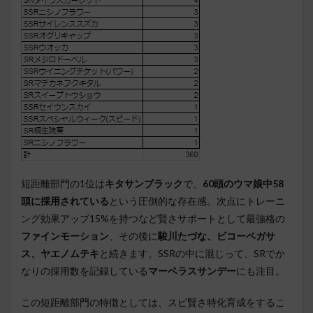
短距離部門の1位は
キタサンブラック
で、
60頭のウマ娘中58
頭に採用されている
という圧倒的な存在感。次点にトレーニ
ング効果アップ15%を持つなど賢さサポートとして最強格の
ファインモーション
、その後に
駿川たづな、ビコーペガサ
ス、ヤエノムテキ
と続きます。SSRの中に混じって、SRでか
なりの採用数を記録している
マーベラスサンデー
にも注目。
この短距離部門の特徴としては、スピ賢さ特化育成をするこ