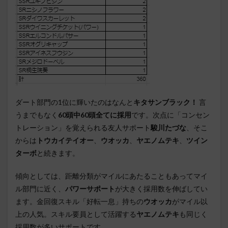
ダート部門の1位に輝いたのはなんと
キタサンブラック！
言
うまでもなく
60頭中60頭全てに採用
です。次点に「コンセン
トレーション」を覚えられる友人サポート
駿川たづな
、そこ
からは
トウカイテイオー
、
ウオッカ
、
ヤエノムテキ
、
ツイン
ターボ
と続きます。
傾向としては、距離分類がマイルにあたることもあってマイ
ル部門に近く、
パワーサポート
が大きく採用数を伸ばしてい
ます。金回復スキル「好転一息」持ちの
ウオッカ
がマイル以
上の人気。スキル要員として活躍する
ヤエノムテキ
も同じく
採用数が多いサポートです。