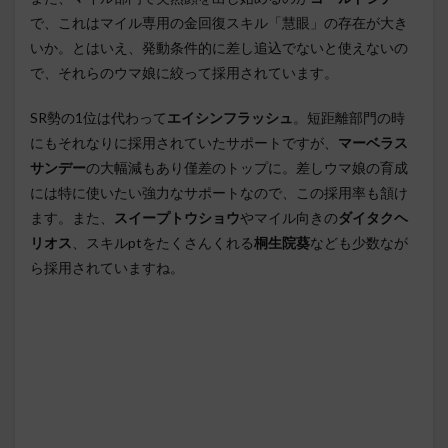
で、これはマイル専用の金回復スキル「慧眼」の存在が大き
いか。とはいえ、発動条件的に差し追込でないと使えないの
で、それらのウマ娘に絞って採用されています。
SR勢の1位は代わって
エイシンフラッシュ
。短距離部門の時
にもそれなりに採用されていたサポートですが、
マーベラス
サンデー
の大幅減もあり僅差のトップに。差しウマ娘の育成
には特に使いたい強力なサポートなので、この採用率も頷け
ます。また、
スイープトウショウ
やマイル向きの
ダイタクヘ
リオス
、スキルptをたくさんくれる
桐生院葵
なども少数なが
ら採用されていますね。