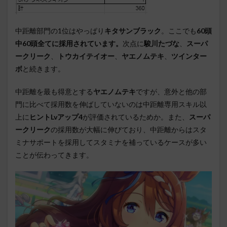
中距離部門の1位はやっぱり
キタサンブラック
。ここでも
60頭
中60頭全てに採用されています。
次点に
駿川たづな
、
スーパ
ークリーク
、
トウカイテイオー
、
ヤエノムテキ
、
ツインター
ボ
と続きます。
中距離を最も得意とする
ヤエノムテキ
ですが、意外と他の部
門に比べて採用数を伸ばしていないのは中距離専用スキル以
上に
ヒントLvアップ4
が評価されているためか。また、
スーパ
ークリーク
の採用数が大幅に伸びており、中距離からはスタ
ミナサポートを採用してスタミナを補っているケースが多い
ことが伝わってきます。