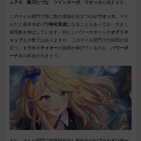
ムテキ
、
駿川たづな
、
ツインターボ
、
ウオッカ
と続きます。
このマイル部門で特に数の増加が目立つのが
ウオッカ
。マイ
ルだと基本
スピパワ特化育成
になることもあってか、大きく
採用数を伸ばしています。同じくパワーサポートの
オグリキ
ャップ
も少数ではありますが、このマイル部門での採用が目
立つ。
トウカイテイオー
の採用が伸びているのも、
パワーボ
ーナス
の存在が大きそう。
また、マイル部門で突然顔を出し始めるのが
ゴールドシチー