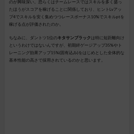
のが興味深い。恐らくはチームレースではスキルを多く盛っ
たほうがスコアを稼げることに関係しており、ヒントLvアッ
プ4でスキルを安く集めつつレースボーナス10%でスキルptを
稼げる点が評価されたのか。
ちなみに、ダントツ1位の
キタサンブラック
は特に短距離向け
というわけではないんですが、初期絆ゲージアップ35%やト
レーニング効果アップ15%(固有込み)をはじめとした全体的な
基本性能の高さで採用されているのかと思います。