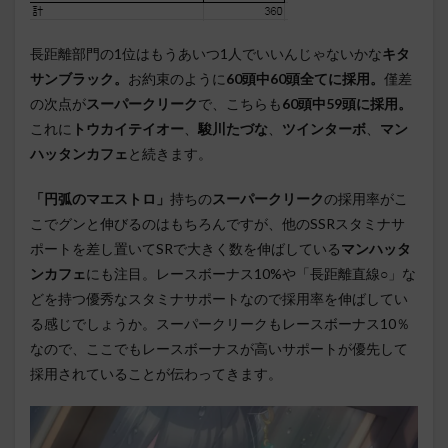
長距離部門の1位はもうあいつ1人でいいんじゃないかな
キタ
サンブラック。
お約束のように
60頭中60頭全てに採用。
僅差
の次点が
スーパークリーク
で、こちらも
60頭中59頭に採用。
これに
トウカイテイオー
、
駿川たづな
、
ツインターボ
、
マン
ハッタンカフェ
と続きます。
「円弧のマエストロ」
持ちの
スーパークリーク
の採用率がこ
こでグンと伸びるのはもちろんですが、他のSSRスタミナサ
ポートを差し置いてSRで大きく数を伸ばしている
マンハッタ
ンカフェ
にも注目。レースボーナス10%や「長距離直線○」な
どを持つ優秀なスタミナサポートなので採用率を伸ばしてい
る感じでしょうか。スーパークリークもレースボーナス10％
なので、ここでもレースボーナスが高いサポートが優先して
採用されていることが伝わってきます。