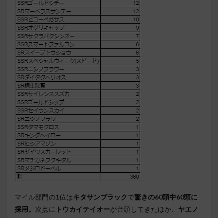
マイル部門の1位は
キタサンブラック
で
驚きの60頭中60頭に
採用。
次点に
トウカイテイオー
が台頭してきたほか、
ヤエノ