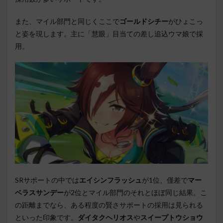
また、マイル部門と同じくここで
ゴールドシチー
がひょこっ
と姿を現します。主に「慧眼」目当ての差し追込ウマ娘で採
用。
SRサポートの中では
エイシンフラッシュ
が1位、僅差で
マー
ベラスサンデー
が2位とマイル部門のそれとほぼ同じ結果。こ
の距離までなら、ある程度の賢さサポートの採用は見られる
といった印象です。
ダイタクヘリオス
や
スイープトウショウ