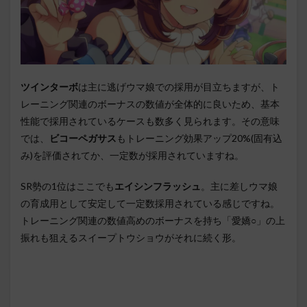
ツインターボ
は主に逃げウマ娘での採用が目立ちますが、ト
レーニング関連のボーナスの数値が全体的に良いため、基本
性能で採用されているケースも数多く見られます。その意味
では、
ビコーペガサス
もトレーニング効果アップ20%(固有込
み)を評価されてか、一定数が採用されていますね。
SR勢の1位はここでも
エイシンフラッシュ
。主に差しウマ娘
の育成用として安定して一定数採用されている感じですね。
トレーニング関連の数値高めのボーナスを持ち「愛嬌○」の上
振れも狙えるスイープトウショウがそれに続く形。