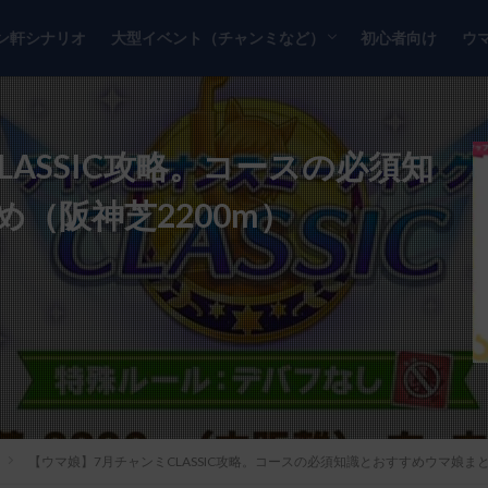
ン軒シナリオ
大型イベント（チャンミなど）
初心者向け
ウ
チャンピオンズミーティング
リーグオブヒーローズ
ASSIC攻略。コースの必須知
（阪神芝2200m）
【ウマ娘】7月チャンミCLASSIC攻略。コースの必須知識とおすすめウマ娘まと