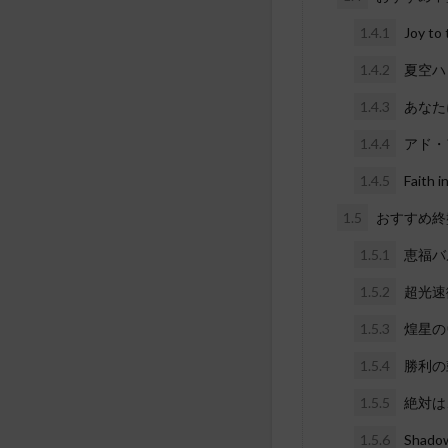
1.4.1
Joy 
1.4.2
夏空ハ
1.4.3
あなた
1.4.4
アド・
1.4.5
Fait
1.5
おすすめ終
1.5.1
恵福バ
1.5.2
超光速
1.5.3
煌星の
1.5.4
勝利の
1.5.5
絶対は
1.5.6
Shad