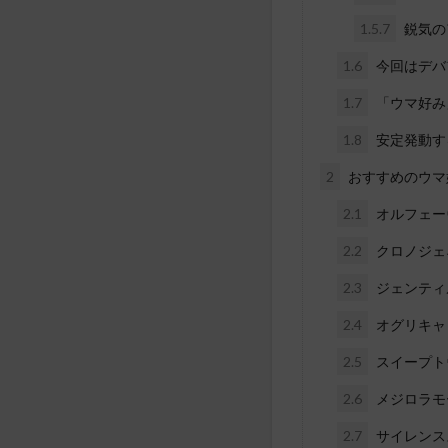
1.5.7
鋭気の
1.6
今回はデバ
1.7
「ウマ好み
1.8
安定発動す
2
おすすめのウマ
2.1
オルフェー
2.2
クロノジェ
2.3
ジェンティ
2.4
オグリキャ
2.5
スイープト
2.6
メジロラモ
2.7
サイレンス