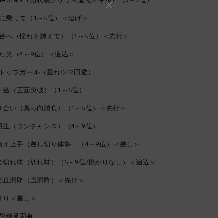
に乗って（1～5位）＜逃げ＞
台へ（憧れを越えて）（1～5位）＜先行＞
た光（4～9位）＜追込＞
トップガール（垂れウマ回避）
一途（正面突破）（1～5位）
り合い（真っ向勝負）（1～5位）＜先行＞
回生（ワンチャンス）（4～9位）
換え上手（差し切り体勢）（4～9位）＜差し＞
の切れ味（切れ味）（5～9位/掛かりなし）＜追込＞
の直滑降（直滑降）＜先行＞
降り＜差し＞
盤継承固有