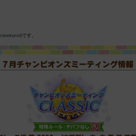
renekuroi
)です。