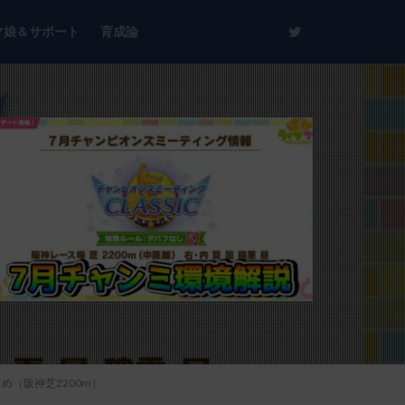
マ娘＆サポート
育成論
め（阪神芝2200m）