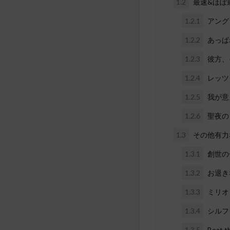
1.2
最速&ほぼ
1.2.1
アング
1.2.2
あっぱ
1.2.3
彼方、
1.2.4
レッツ
1.2.5
我が意
1.2.6
聖夜の
1.3
その他有力
1.3.1
創世の
1.3.2
お退き
1.3.3
ミリオ
1.3.4
シルフ
1.3.5
Beat