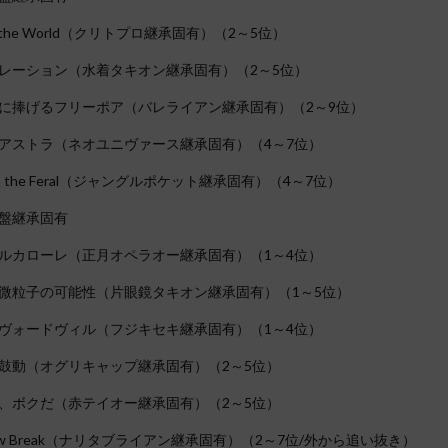
to the World（クリトプロ継承固有）（2～5位）
レーション（水着タキオン継承固有）（2～5位）
に捧げるフリーポア（バレライアン継承固有）（2～9位）
アストラ（ネオユニヴァース継承固有）（4～7位）
h in the Feral（ジャングルポケット継承固有）（4～7位）
盤継承固有
ルカローレ（正月オペラオー継承固有）（1～4位）
微粒子の可能性（片眼鏡タキオン継承固有）（1～5位）
ヴォードヴィル（フジキセキ継承固有）（1～4位）
鼓動（オグリキャップ継承固有）（2～5位）
、ボクだ（赤テイオー継承固有）（2～5位）
ow Break（ナリタブライアン継承固有）（2～7位/外から追い抜き）