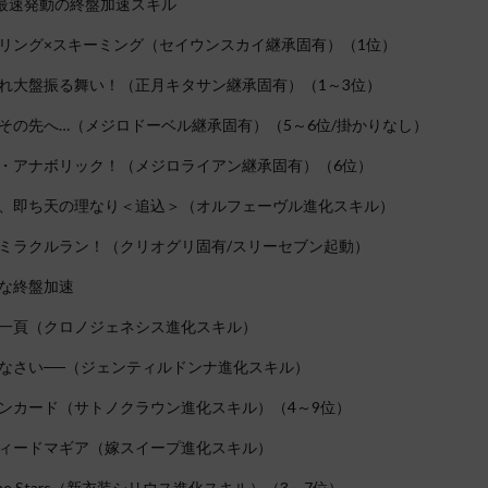
最速発動の終盤加速スキル
リング×スキーミング（セイウンスカイ継承固有）（1位）
れ大盤振る舞い！（正月キタサン継承固有）（1～3位）
その先へ…（メジロドーベル継承固有）（5～6位/掛かりなし）
・アナボリック！（メジロライアン継承固有）（6位）
、即ち天の理なり＜追込＞（オルフェーヴル進化スキル）
ミラクルラン！（クリオグリ固有/スリーセブン起動）
な終盤加速
一頁（クロノジェネシス進化スキル）
なさい──（ジェンティルドンナ進化スキル）
ンカード（サトノクラウン進化スキル）（4～9位）
ィードマギア（嫁スイープ進化スキル）
 the Stars（新衣装シリウス進化スキル）（3～7位）