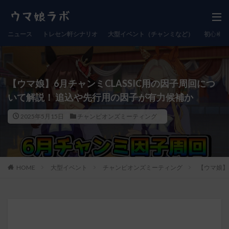
ニュース
トレセン軒シナリオ
大型イベント（チャンミなど）
初心者向
【ウマ娘】6月チャンミCLASSIC用の因子周回につ
いて解説！ 追込や先行用の因子が有力候補か
2025年5月15日
チャンピオンズミーティング
HOME
大型イベント
チャンピオンズミーティング
【ウマ娘】