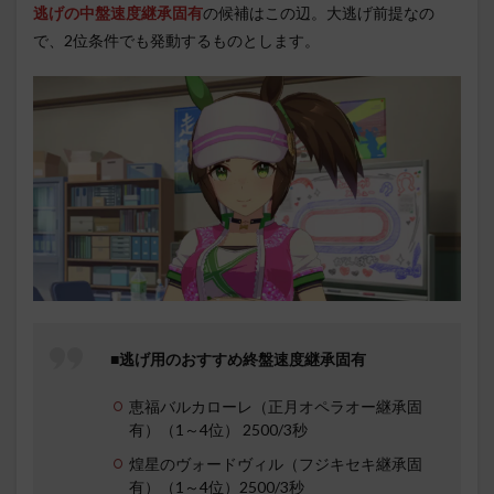
逃げの中盤速度継承固有
の候補はこの辺。大逃げ前提なの
で、2位条件でも発動するものとします。
■逃げ用のおすすめ終盤速度継承固有
恵福バルカローレ（正月オペラオー継承固
有）（1～4位） 2500/3秒
煌星のヴォードヴィル（フジキセキ継承固
有）（1～4位）2500/3秒