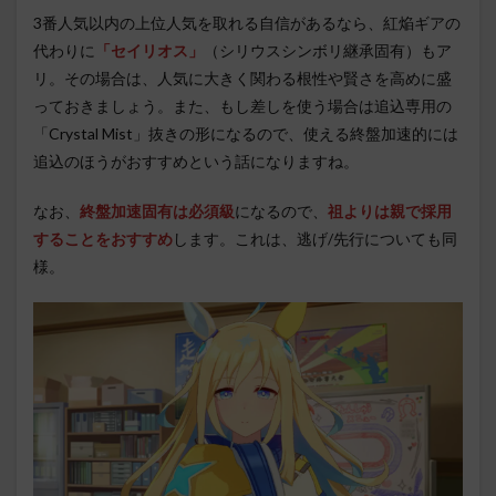
3番人気以内の上位人気を取れる自信があるなら、紅焔ギアの
代わりに
「セイリオス」
（シリウスシンボリ継承固有）もア
リ。その場合は、人気に大きく関わる根性や賢さを高めに盛
っておきましょう。また、もし差しを使う場合は追込専用の
「Crystal Mist」抜きの形になるので、使える終盤加速的には
追込のほうがおすすめという話になりますね。
なお、
終盤加速固有は必須級
になるので、
祖よりは親で採用
することをおすすめ
します。これは、逃げ/先行についても同
様。