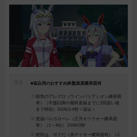
■追込用のおすすめ終盤速度継承固有
鋭気のアレグロ（ウインバリアシオン継承固
有）（中盤以降の最終直線までに3回追い抜
きで特効）3500/2.4秒＜追込＞
恵福バルカローレ（正月オペラオー継承固
有）（1～4位） 2500/3秒
絶対は、ボクだ（赤テイオー継承固有）（2