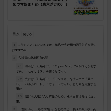
めウマ娘まとめ（東京芝2400m）
目次
1
6月チャンミCLASSICでは、追込や先行用の因子厳選が特に
おすすめか
2
各脚質の継承固有の話
2.1
追込は「紅焔ギア」「Crysral Mist」の2段構えがおす
すめ。「セイリオス」を使う形でも可
2.2
先行は「紅焔ギア」「アンスキ」を積みつつ「夏ハ
レ」「バルカローレ」「ヴォードヴィル」あたりを用意する
形か
2.3
逃げも大逃げ入り前提のため、継承固有は先行に近い
形。
3
「左回り○」「春ウマ娘○」などのスピード緑スキルや、高