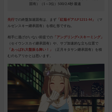
固有）（1～3位）500/2.4秒 最速
先行
での終盤加速固有は、まず
「紅焔ギア/LP1211-M」
（マ
ルゼンスキー継承固有）を積む形ですね。
相手に逃げがいない前提での
「アングリング×スキーミング」
（セイウンスカイ継承固有）や、サブ加速的な立ち位置で
「あっぱれ大盤振る舞い！」
（正月キタサン継承固有）を積
むのもアリかとは思います。