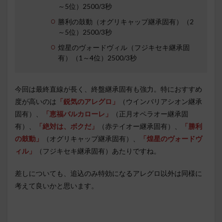
～5位）2500/3秒
勝利の鼓動（オグリキャップ継承固有）（2
～5位）2500/3秒
煌星のヴォードヴィル（フジキセキ継承固
有）（1～4位）2500/3秒
今回は最終直線が長く、終盤継承固有も強力。特におすすめ
度が高いのは
「鋭気のアレグロ」
（ウインバリアシオン継承
固有）、
「恵福バルカローレ」
（正月オペラオー継承固
有）、
「絶対は、ボクだ」
（赤テイオー継承固有）、
「勝利
の鼓動」
（オグリキャップ継承固有）、
「煌星のヴォードヴ
ィル」
（フジキセキ継承固有）あたりですね。
差しについても、追込のみ特効になるアレグロ以外は同様に
考えて良いかと思います。