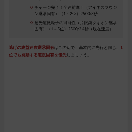
チャージ完了！全速前進！（アイネスフウジ
ン継承固有）（1～2位）2500/3秒
超光速微粒子の可能性（片眼鏡タキオン継承
固有）（1～5位）2500/2.4秒（現在速度）
逃げの終盤速度継承固有
はこの辺で、基本的に先行と同じ。
1
位でも発動する速度固有を優先
しましょう。