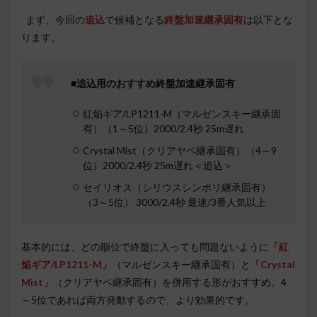
まず、今回の
追込
で候補となる
終盤加速継承固有
は以下とな
ります。
■追込用のおすすめ終盤加速継承固有
紅焔ギア/LP1211-M（マルゼンスキー継承固
有）（1～5位）2000/2.4秒 25m遅れ
Crystal Mist（クリアヤベ継承固有）（4～9
位）2000/2.4秒 25m遅れ＜追込＞
セイリオス（シリウスシンボリ継承固有）
（3～5位） 3000/2.4秒 最速/3番人気以上
基本的には、どの順位で終盤に入っても問題ないように
「紅
焔ギア/LP1211-M」
（マルゼンスキー継承固有）と
「Crystal
Mist」
（クリアヤベ継承固有）を併用する形がおすすめ。4
～5位であれば両方発動するので、より効果的です。