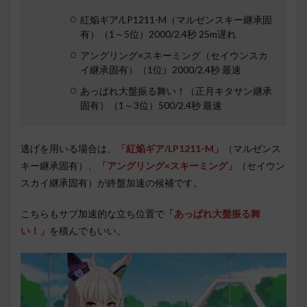
紅焔ギア/LP1211-M（マルゼンスキー継承固
有）（1～5位）2000/2.4秒 25m遅れ
アングリング×スキーミング（セイウンスカ
イ継承固有）（1位）2000/2.4秒 最速
あっぱれ大盤振る舞い！（正月キタサン継承
固有）（1～3位）500/2.4秒 最速
逃げを用いる場合は、
「紅焔ギア/LP1211-M」
（マルゼンス
キー継承固有）、
「アングリング×スキーミング」
（セイウン
スカイ継承固有）が終盤加速の候補です。
こちらもサブ加速的な立ち位置で
「あっぱれ大盤振る舞
い！」
を積んでもいい。