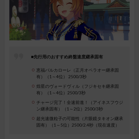
■先行用のおすすめ終盤速度継承固有
恵福バルカローレ（正月オペラオー継承固
有）（1～4位） 2500/3秒
煌星のヴォードヴィル（フジキセキ継承固
有）（1～4位）2500/3秒
チャージ完了！全速前進！（アイネスフウジ
ン継承固有）（1～2位）2500/3秒
超光速微粒子の可能性（片眼鏡タキオン継承
固有）（1～5位）2500/2.4秒（現在速度）