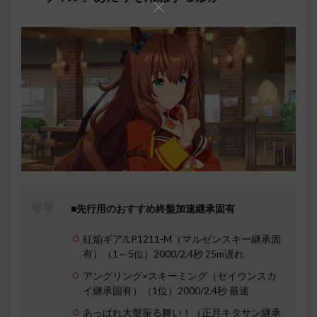
■先行用のおすすめ終盤加速継承固有
紅焔ギア/LP1211-M（マルゼンスキー継承固
有）（1～5位）2000/2.4秒 25m遅れ
アングリング×スキーミング（セイウンスカ
イ継承固有）（1位）2000/2.4秒 最速
あっぱれ大盤振る舞い！（正月キタサン継承