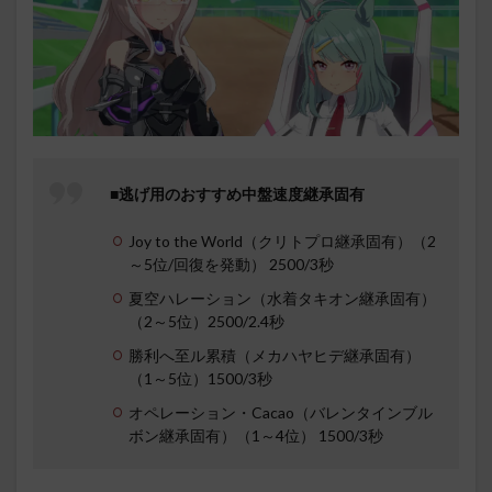
■逃げ用のおすすめ中盤速度継承固有
Joy to the World（クリトプロ継承固有）（2
～5位/回復を発動） 2500/3秒
夏空ハレーション（水着タキオン継承固有）
（2～5位）2500/2.4秒
勝利へ至ル累積（メカハヤヒデ継承固有）
（1～5位）1500/3秒
オペレーション・Cacao（バレンタインブル
ボン継承固有）（1～4位） 1500/3秒