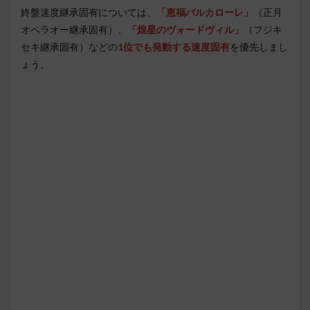
終盤速度継承固有については、
「恵福バルカローレ」
（正月
オペラオー継承固有）、
「煌星のヴォードヴィル」
（フジキ
セキ継承固有）などの
1位でも発動する速度固有
を優先しまし
ょう。