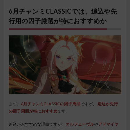
6月チャンミCLASSICでは、追込や先
行用の因子厳選が特におすすめか
まず、
6月チャンミCLASSICの因子周回
ですが、
追込か先行
の因子周回が特におすすめ
です。
追込がおすすめな理由ですが、
オルフェーヴル
や
アドマイヤ