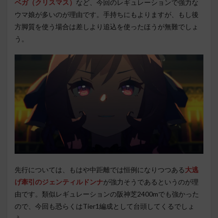
ベガ（クリスマス）
など、今回のレギュレーションで強力な
ウマ娘が多いのが理由です。手持ちにもよりますが、もし後
方脚質を使う場合は差しより追込を使ったほうが無難でしょ
う。
先行については、もはや中距離では恒例になりつつある
大逃
げ牽引のジェンティルドンナ
が強力そうであるというのが理
由です。類似レギュレーションの阪神芝2400mでも強かった
ので、今回も恐らくはTier1編成として台頭してくるでしょ