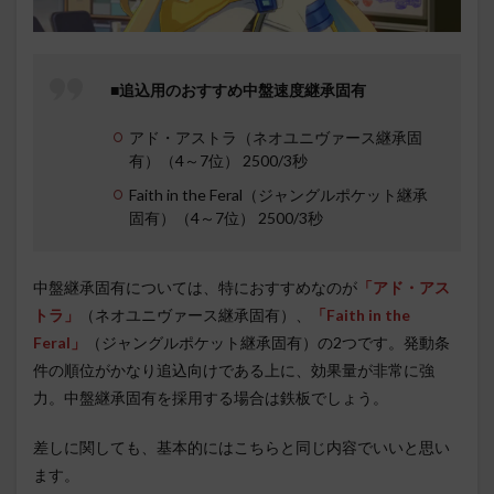
■追込用のおすすめ中盤速度継承固有
アド・アストラ（ネオユニヴァース継承固
有）（4～7位） 2500/3秒
Faith in the Feral（ジャングルポケット継承
固有）（4～7位） 2500/3秒
中盤継承固有については、特におすすめなのが
「アド・アス
トラ」
（ネオユニヴァース継承固有）、
「Faith in the
Feral」
（ジャングルポケット継承固有）の2つです。発動条
件の順位がかなり追込向けである上に、効果量が非常に強
力。中盤継承固有を採用する場合は鉄板でしょう。
差しに関しても、基本的にはこちらと同じ内容でいいと思い
ます。