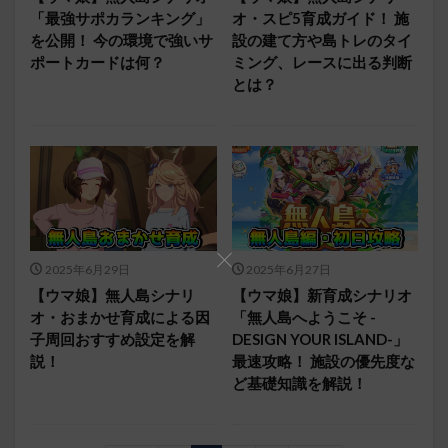
「最強サポカランキング」
オ・スピ5育成ガイド！ 施
を公開！ 今の環境で強いサ
設の建て方や島トレのタイ
ポートカードは何？
ミング、レースに出る判断
とは？
2025年6月29日
2025年6月27日
【ウマ娘】無人島シナリ
【ウマ娘】新育成シナリオ
オ・おまかせ育成による因
「無人島へようこそ -
子周回おすすめ設定を解
DESIGN YOUR ISLAND-」
説！
最速攻略！ 施設の優先度な
ど基礎知識を解説！