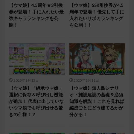
【ウマ娘】4.5周年★3引換
【ウマ娘】SSR引換券が4.5
券が登場！ 手に入れたい最
周年で登場！ 優先して手に
強キャラランキングを公
入れたいサポカランキング
開！
を公開！！
2025年8月15日
2025年8月11日
【ウマ娘】「継承ウマ娘」
【ウマ娘】無人島シナリ
選択に保存＆呼び出し機能
オ・施設建設の基礎＆必須
が追加！ 代表に出していな
知識を解説！ これを見れば
いウマ娘でも呼び出せる驚
編成ごとにどう建てるかが
きの仕様！？
分かる！